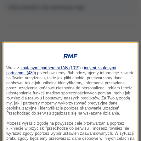
Brak artykułów dla wybranego tagu.
NAJNOWSZE
Wraz z
zaufanymi partnerami IAB (1019)
i
innymi zaufanymi
22:32
partnerami (489)
przechowujemy i/lub odczytujemy informacje zawarte
Hiszpania i Włochy na kursie kolizyjnym.
na Twoim urządzeniu, takie jak pliki cookie, przetwarzamy dane
osobowe, takie jak unikalne identyfikatory, informacje przesyłane
Spór o kontrole graniczne
przez urządzenia końcowe niezbędne do personalizacji reklam i treści,
udostępnienie funkcji mediów społecznościowych pomiaru ruchu jak
również dla rozwoju i poprawny naszych produktów. Za Twoją zgodą
21:41
my, jak i partnerzy możemy wykorzystywać precyzyjne dane
Alarm w Niemczech. Niezidentyfikowane
geolokalizacyjne i identyfikację poprzez skanowanie urządzeń.
drony przeleciały nad „stocznią Patriotów”
Przechodząc do serwisu zgadzasz się na wskazane działania.
Możesz wyrazić zgodę na powyższe cele przetwarzania poprzez
21:38
kliknięcie w przycisk "przechodzę do serwisu", możesz również nie
wyrażać zgody poprzez wybór ustawień zaawansowanych. W sytuacji
Pizza, słoneczna pogoda, Mateusz
braku zgody będziemy przetwarzać dane osobowe w innych celach na