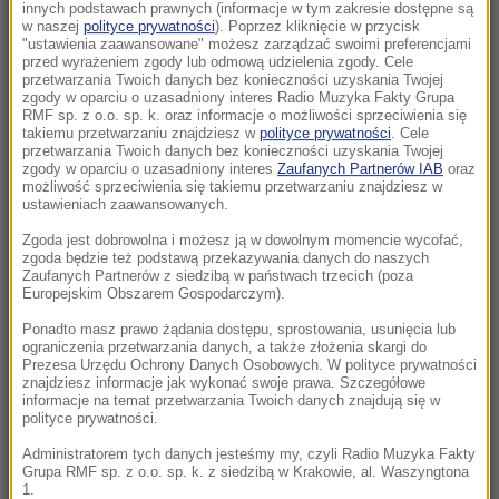
Morawiecki. Były premier spotkał się z
innych podstawach prawnych (informacje w tym zakresie dostępne są
w naszej
polityce prywatności
). Poprzez kliknięcie w przycisk
mieszkańcami Jagodna
"ustawienia zaawansowane" możesz zarządzać swoimi preferencjami
przed wyrażeniem zgody lub odmową udzielenia zgody. Cele
21:11
przetwarzania Twoich danych bez konieczności uzyskania Twojej
zgody w oparciu o uzasadniony interes Radio Muzyka Fakty Grupa
Senat USA przyjął ustawę o „piekielnych”
RMF sp. z o.o. sp. k. oraz informacje o możliwości sprzeciwienia się
sankcjach Grahama na Rosję i Iran
takiemu przetwarzaniu znajdziesz w
polityce prywatności
. Cele
przetwarzania Twoich danych bez konieczności uzyskania Twojej
zgody w oparciu o uzasadniony interes
Zaufanych Partnerów IAB
oraz
21:05
możliwość sprzeciwienia się takiemu przetwarzaniu znajdziesz w
Atak na nastolatka w Kamiennej Górze. Nowe
ustawieniach zaawansowanych.
informacje
Zgoda jest dobrowolna i możesz ją w dowolnym momencie wycofać,
zgoda będzie też podstawą przekazywania danych do naszych
Zaufanych Partnerów z siedzibą w państwach trzecich (poza
20:53
Europejskim Obszarem Gospodarczym).
Chciał dotrzeć do Ceuty na paralotni. Wpadł
do morza
Ponadto masz prawo żądania dostępu, sprostowania, usunięcia lub
ograniczenia przetwarzania danych, a także złożenia skargi do
Prezesa Urzędu Ochrony Danych Osobowych. W polityce prywatności
20:50
znajdziesz informacje jak wykonać swoje prawa. Szczegółowe
informacje na temat przetwarzania Twoich danych znajdują się w
Wyścig o Kraków nabiera tempa. Oto wyniki
polityce prywatności.
nowego sondażu
Administratorem tych danych jesteśmy my, czyli Radio Muzyka Fakty
Grupa RMF sp. z o.o. sp. k. z siedzibą w Krakowie, al. Waszyngtona
20:37
1.