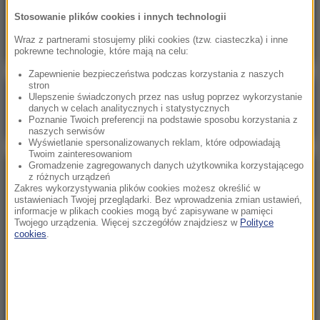
Skala nieprawidłowości na SOR-ach poraża.
Stosowanie plików cookies i innych technologii
Milionowe wypłaty, ponad stugodzinne dyżury
Wraz z partnerami stosujemy pliki cookies (tzw. ciasteczka) i inne
pokrewne technologie, które mają na celu:
Zapewnienie bezpieczeństwa podczas korzystania z naszych
stron
Poranna rozmowa w RMF FM
Ulepszenie świadczonych przez nas usług poprzez wykorzystanie
danych w celach analitycznych i statystycznych
Gościem Marcin Mastalerek
Poznanie Twoich preferencji na podstawie sposobu korzystania z
naszych serwisów
Wyświetlanie spersonalizowanych reklam, które odpowiadają
Twoim zainteresowaniom
Gromadzenie zagregowanych danych użytkownika korzystającego
NAJPOPULARNIEJSZE
z różnych urządzeń
Zakres wykorzystywania plików cookies możesz określić w
ustawieniach Twojej przeglądarki. Bez wprowadzenia zmian ustawień,
informacje w plikach cookies mogą być zapisywane w pamięci
Niedziela, 2 sierpnia 2026 (16:32)
Twojego urządzenia. Więcej szczegółów znajdziesz w
Polityce
Gdzie żyje się najlepiej? Oto raj dla emigrantów
cookies
.
Sobota, 1 sierpnia 2026 (15:39)
Sumy opanowały jezioro Garda. Włosi przygotowali
100 tys. euro dla tych, którzy je złowią