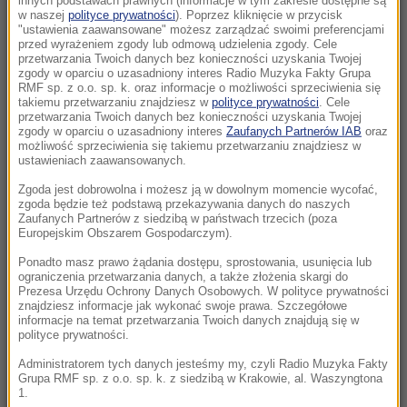
innych podstawach prawnych (informacje w tym zakresie dostępne są
19:50
w naszej
polityce prywatności
). Poprzez kliknięcie w przycisk
"ustawienia zaawansowane" możesz zarządzać swoimi preferencjami
Kaszel i pieczenie oczu po kąpieli w termach.
przed wyrażeniem zgody lub odmową udzielenia zgody. Cele
Tajemniczy incydent na Słowacji
przetwarzania Twoich danych bez konieczności uzyskania Twojej
zgody w oparciu o uzasadniony interes Radio Muzyka Fakty Grupa
RMF sp. z o.o. sp. k. oraz informacje o możliwości sprzeciwienia się
19:49
takiemu przetwarzaniu znajdziesz w
polityce prywatności
. Cele
Świętokrzyskie: Konar spadł na pielgrzymów
przetwarzania Twoich danych bez konieczności uzyskania Twojej
zgody w oparciu o uzasadniony interes
Zaufanych Partnerów IAB
oraz
w czasie burzy
możliwość sprzeciwienia się takiemu przetwarzaniu znajdziesz w
ustawieniach zaawansowanych.
19:14
Zgoda jest dobrowolna i możesz ją w dowolnym momencie wycofać,
Polski turysta nie żyje. Tragiczny wypadek w
zgoda będzie też podstawą przekazywania danych do naszych
Pirenejach
Zaufanych Partnerów z siedzibą w państwach trzecich (poza
Europejskim Obszarem Gospodarczym).
19:10
Ponadto masz prawo żądania dostępu, sprostowania, usunięcia lub
ograniczenia przetwarzania danych, a także złożenia skargi do
Samodzielnie, drodzy uczniowie. Oto sposób
Prezesa Urzędu Ochrony Danych Osobowych. W polityce prywatności
Danii na nadużywanie AI
znajdziesz informacje jak wykonać swoje prawa. Szczegółowe
informacje na temat przetwarzania Twoich danych znajdują się w
polityce prywatności.
19:06
Prezydent: Z drogi, na którą wszedłem w
Administratorem tych danych jesteśmy my, czyli Radio Muzyka Fakty
Grupa RMF sp. z o.o. sp. k. z siedzibą w Krakowie, al. Waszyngtona
kampanii wyborczej, nie zejdę nigdy
1.