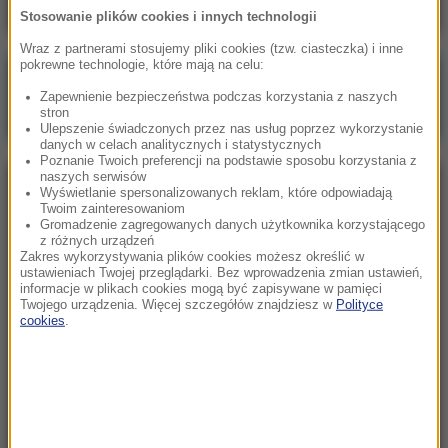
Stosowanie plików cookies i innych technologii
Wraz z partnerami stosujemy pliki cookies (tzw. ciasteczka) i inne
pokrewne technologie, które mają na celu:
Poranna rozmowa w RMF FM
Zapewnienie bezpieczeństwa podczas korzystania z naszych
Gościem Marcin Mastalerek
stron
Ulepszenie świadczonych przez nas usług poprzez wykorzystanie
danych w celach analitycznych i statystycznych
Poznanie Twoich preferencji na podstawie sposobu korzystania z
naszych serwisów
NAJPOPULARNIEJSZE
Wyświetlanie spersonalizowanych reklam, które odpowiadają
Twoim zainteresowaniom
Gromadzenie zagregowanych danych użytkownika korzystającego
z różnych urządzeń
Niedziela, 2 sierpnia 2026 (16:32)
Zakres wykorzystywania plików cookies możesz określić w
Gdzie żyje się najlepiej? Oto raj dla emigrantów
ustawieniach Twojej przeglądarki. Bez wprowadzenia zmian ustawień,
informacje w plikach cookies mogą być zapisywane w pamięci
Twojego urządzenia. Więcej szczegółów znajdziesz w
Polityce
cookies
.
Sobota, 1 sierpnia 2026 (15:39)
Sumy opanowały jezioro Garda. Włosi przygotowali
100 tys. euro dla tych, którzy je złowią
Niedziela, 2 sierpnia 2026 (05:13)