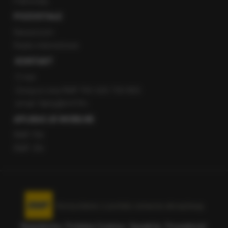
Patronaty
POZOSTAŁE
Newsroom
Radio internetowe
KONTAKT
O nas
Gorąca Linia RMF FM: 600 700 800
email: fakty@rmf.fm
APLIKACJE MOBILNE
RMF FM
RMF ON
Korzystanie z portalu oznacza akceptację
Regulaminu
.
Polityka Cookies
.
SpeakUp
.
Prywatność
.