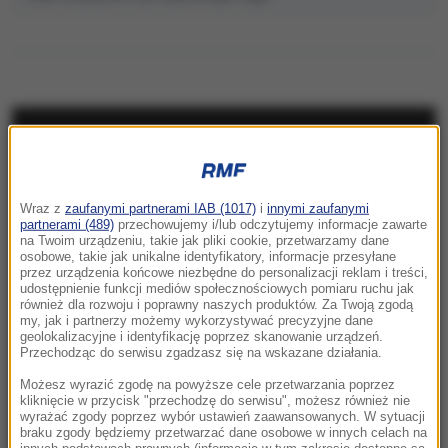
NAJNOWSZE
20:20
Wraz z
zaufanymi partnerami IAB (1017)
i
innymi zaufanymi
Trzy gole w Białymstoku. Skromna zaliczka
partnerami (489)
przechowujemy i/lub odczytujemy informacje zawarte
Jagielloni przed rewanżem w Glasgow
na Twoim urządzeniu, takie jak pliki cookie, przetwarzamy dane
osobowe, takie jak unikalne identyfikatory, informacje przesyłane
przez urządzenia końcowe niezbędne do personalizacji reklam i treści,
20:12
udostępnienie funkcji mediów społecznościowych pomiaru ruchu jak
Wielki i wydrukowany w 3D. Szkielet legendy w
również dla rozwoju i poprawny naszych produktów. Za Twoją zgodą
my, jak i partnerzy możemy wykorzystywać precyzyjne dane
warszawskim zoo
geolokalizacyjne i identyfikację poprzez skanowanie urządzeń.
Przechodząc do serwisu zgadzasz się na wskazane działania.
20:05
Możesz wyrazić zgodę na powyższe cele przetwarzania poprzez
Pogrzeb Andrzeja Morozowskiego 14
kliknięcie w przycisk "przechodzę do serwisu", możesz również nie
wyrażać zgody poprzez wybór ustawień zaawansowanych. W sytuacji
sierpnia. Gdzie spocznie?
braku zgody będziemy przetwarzać dane osobowe w innych celach na