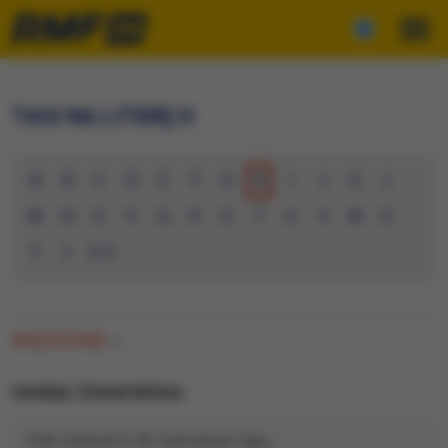
TAGI NA LITERĘ H
A
B
C
D
E
F
G
H
I
J
K
L
M
N
O
P
Q
R
S
T
U
V
W
X
Y
Z
0-9
WSZYSTKIE
(0)
HANNA ZDANOWSKA
Brak artykułów dla wybranego tagu.