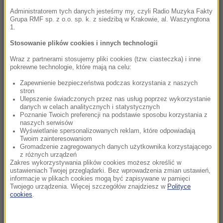
16:11
Administratorem tych danych jesteśmy my, czyli Radio Muzyka Fakty
Rzeszów pod wodą. Zalana część szpitala,
Grupa RMF sp. z o.o. sp. k. z siedzibą w Krakowie, al. Waszyngtona
1.
wstrzymano przyjęcia
Stosowanie plików cookies i innych technologii
15:52
Wraz z partnerami stosujemy pliki cookies (tzw. ciasteczka) i inne
Hołownia znów u sterów Polski 2050? Media:
pokrewne technologie, które mają na celu:
Zbiera większość, by przejąć kontrolę nad
Zapewnienie bezpieczeństwa podczas korzystania z naszych
klubem
stron
Ulepszenie świadczonych przez nas usług poprzez wykorzystanie
danych w celach analitycznych i statystycznych
15:43
Poznanie Twoich preferencji na podstawie sposobu korzystania z
Duże obniżki cen paliw na stacjach. Wiadomo,
naszych serwisów
kiedy kierowcy odetchną
Wyświetlanie spersonalizowanych reklam, które odpowiadają
Twoim zainteresowaniom
Gromadzenie zagregowanych danych użytkownika korzystającego
15:34
z różnych urządzeń
Zakres wykorzystywania plików cookies możesz określić w
Zacharowa w amoku po przemówieniu
ustawieniach Twojej przeglądarki. Bez wprowadzenia zmian ustawień,
Nawrockiego. „Gdański muzealnik zapomniał”
informacje w plikach cookies mogą być zapisywane w pamięci
Twojego urządzenia. Więcej szczegółów znajdziesz w
Polityce
cookies
.
15:05
Zatrucie w ośrodku rehabilitacyjnym w
Międzywodziu. Są wstępne wyniki badań