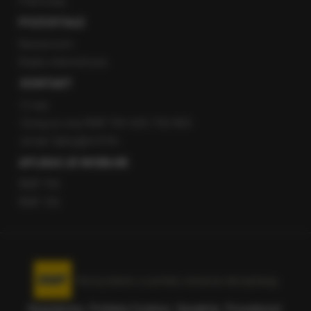
Patronaty
POZOSTAŁE
Newsroom
Radio internetowe
KONTAKT
O nas
Gorąca Linia RMF FM: 600 700 800
email: fakty@rmf.fm
APLIKACJE MOBILNE
RMF FM
RMF ON
Korzystanie z portalu oznacza akceptację
Regulaminu
.
Polityka Cookies
.
SpeakUp
.
Prywatność
.