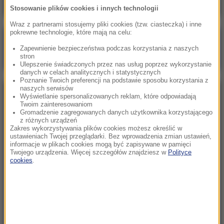
Stosowanie plików cookies i innych technologii
Wraz z partnerami stosujemy pliki cookies (tzw. ciasteczka) i inne
pokrewne technologie, które mają na celu:
Poranna rozmowa w RMF FM
Zapewnienie bezpieczeństwa podczas korzystania z naszych
Gościem Zbigniew Bogucki
stron
Ulepszenie świadczonych przez nas usług poprzez wykorzystanie
danych w celach analitycznych i statystycznych
Poznanie Twoich preferencji na podstawie sposobu korzystania z
naszych serwisów
NAJPOPULARNIEJSZE
Wyświetlanie spersonalizowanych reklam, które odpowiadają
Twoim zainteresowaniom
Gromadzenie zagregowanych danych użytkownika korzystającego
z różnych urządzeń
Niedziela, 2 sierpnia 2026 (16:32)
Zakres wykorzystywania plików cookies możesz określić w
Gdzie żyje się najlepiej? Oto raj dla emigrantów
ustawieniach Twojej przeglądarki. Bez wprowadzenia zmian ustawień,
informacje w plikach cookies mogą być zapisywane w pamięci
Twojego urządzenia. Więcej szczegółów znajdziesz w
Polityce
cookies
.
Sobota, 1 sierpnia 2026 (15:39)
Sumy opanowały jezioro Garda. Włosi przygotowali
100 tys. euro dla tych, którzy je złowią
Niedziela, 2 sierpnia 2026 (05:13)