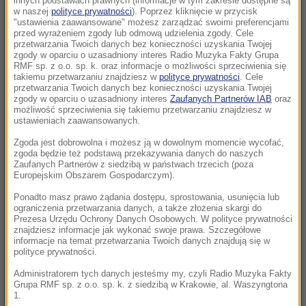
innych podstawach prawnych (informacje w tym zakresie dostępne są
23:04
w naszej
polityce prywatności
). Poprzez kliknięcie w przycisk
"ustawienia zaawansowane" możesz zarządzać swoimi preferencjami
Kierują jednym państwem, ale dzieli ich
przed wyrażeniem zgody lub odmową udzielenia zgody. Cele
przyciemniona szyba?
przetwarzania Twoich danych bez konieczności uzyskania Twojej
zgody w oparciu o uzasadniony interes Radio Muzyka Fakty Grupa
RMF sp. z o.o. sp. k. oraz informacje o możliwości sprzeciwienia się
22:19
takiemu przetwarzaniu znajdziesz w
polityce prywatności
. Cele
Walka o Ligę Europy. Ferencvaros znalazł
przetwarzania Twoich danych bez konieczności uzyskania Twojej
zgody w oparciu o uzasadniony interes
Zaufanych Partnerów IAB
oraz
sposób na Górnika
możliwość sprzeciwienia się takiemu przetwarzaniu znajdziesz w
ustawieniach zaawansowanych.
21:56
Zgoda jest dobrowolna i możesz ją w dowolnym momencie wycofać,
Świetny początek nie wystarczył. Pegula
zgoda będzie też podstawą przekazywania danych do naszych
zatrzymała Fręch w Toronto
Zaufanych Partnerów z siedzibą w państwach trzecich (poza
Europejskim Obszarem Gospodarczym).
21:55
Ponadto masz prawo żądania dostępu, sprostowania, usunięcia lub
ograniczenia przetwarzania danych, a także złożenia skargi do
Ten organizm nie umiera ze starości. Z
Prezesa Urzędu Ochrony Danych Osobowych. W polityce prywatności
łatwością oszukuje śmierć
znajdziesz informacje jak wykonać swoje prawa. Szczegółowe
informacje na temat przetwarzania Twoich danych znajdują się w
polityce prywatności.
21:26
Protest na popularnym europejskim lotnisku.
Administratorem tych danych jesteśmy my, czyli Radio Muzyka Fakty
Grupa RMF sp. z o.o. sp. k. z siedzibą w Krakowie, al. Waszyngtona
Możliwe utrudnienia
1.