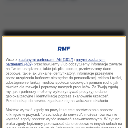
NAJNOWSZE
05:24
Wraz z
zaufanymi partnerami IAB (1017)
i
innymi zaufanymi
Chcą zbudować gigantyczny tunel pod
partnerami (489)
przechowujemy i/lub odczytujemy informacje zawarte
Bałtykiem. Przełomowa deklaracja Estonii
na Twoim urządzeniu, takie jak pliki cookie, przetwarzamy dane
osobowe, takie jak unikalne identyfikatory, informacje przesyłane
przez urządzenia końcowe niezbędne do personalizacji reklam i treści,
23:41
udostępnienie funkcji mediów społecznościowych pomiaru ruchu jak
Hubert Hurkacz gra dalej! Potrzebny był tie-
również dla rozwoju i poprawny naszych produktów. Za Twoją zgodą
my, jak i partnerzy możemy wykorzystywać precyzyjne dane
break
geolokalizacyjne i identyfikację poprzez skanowanie urządzeń.
Przechodząc do serwisu zgadzasz się na wskazane działania.
23:26
Możesz wyrazić zgodę na powyższe cele przetwarzania poprzez
Linette walczyła, ale Jovic okazała się za
kliknięcie w przycisk "przechodzę do serwisu", możesz również nie
wyrażać zgody poprzez wybór ustawień zaawansowanych. W sytuacji
mocna. Toronto nie dla Polki
braku zgody będziemy przetwarzać dane osobowe w innych celach na