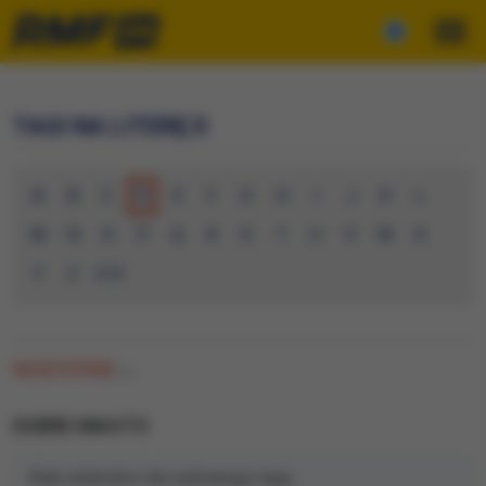
TAGI NA LITERĘ D
A
B
C
D
E
F
G
H
I
J
K
L
M
N
O
P
Q
R
S
T
U
V
W
X
Y
Z
0-9
WSZYSTKIE
(0)
DOBRE MIASTO
Brak artykułów dla wybranego tagu.