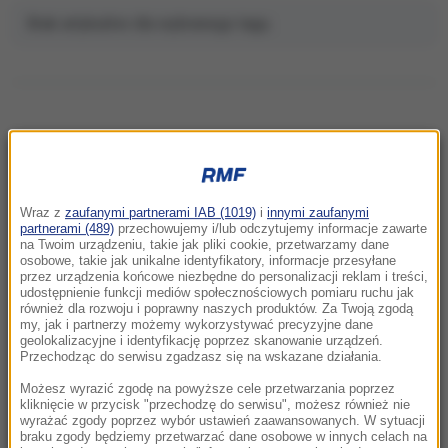
Brak artykułów dla wybranego tagu.
NAJNOWSZE
Wraz z
zaufanymi partnerami IAB (1019)
i
innymi zaufanymi
10:48
partnerami (489)
przechowujemy i/lub odczytujemy informacje zawarte
na Twoim urządzeniu, takie jak pliki cookie, przetwarzamy dane
Koszmar w Kielcach. Służby weszły na
osobowe, takie jak unikalne identyfikatory, informacje przesyłane
posesję i zastały tam ponad 200 psów!
przez urządzenia końcowe niezbędne do personalizacji reklam i treści,
udostępnienie funkcji mediów społecznościowych pomiaru ruchu jak
również dla rozwoju i poprawny naszych produktów. Za Twoją zgodą
10:46
my, jak i partnerzy możemy wykorzystywać precyzyjne dane
Koniec ery Zełenskiego? Zaskakujące wyniki
geolokalizacyjne i identyfikację poprzez skanowanie urządzeń.
Przechodząc do serwisu zgadzasz się na wskazane działania.
nowego sondażu
Możesz wyrazić zgodę na powyższe cele przetwarzania poprzez
10:46
kliknięcie w przycisk "przechodzę do serwisu", możesz również nie
wyrażać zgody poprzez wybór ustawień zaawansowanych. W sytuacji
Znaleziono go u podnóża Śnieżki. Policja prosi
braku zgody będziemy przetwarzać dane osobowe w innych celach na