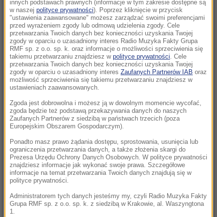
o pomoc w identyfikacji mężczyzny
innych podstawach prawnych (informacje w tym zakresie dostępne są
w naszej
polityce prywatności
). Poprzez kliknięcie w przycisk
"ustawienia zaawansowane" możesz zarządzać swoimi preferencjami
10:38
przed wyrażeniem zgody lub odmową udzielenia zgody. Cele
Jak długo potrwa odpoczynek od upałów?
przetwarzania Twoich danych bez konieczności uzyskania Twojej
zgody w oparciu o uzasadniony interes Radio Muzyka Fakty Grupa
Nowe prognozy i ostrzeżenia
RMF sp. z o.o. sp. k. oraz informacje o możliwości sprzeciwienia się
takiemu przetwarzaniu znajdziesz w
polityce prywatności
. Cele
przetwarzania Twoich danych bez konieczności uzyskania Twojej
10:01
zgody w oparciu o uzasadniony interes
Zaufanych Partnerów IAB
oraz
Wielka akcja policji. Na drogach mogą
możliwość sprzeciwienia się takiemu przetwarzaniu znajdziesz w
ustawieniach zaawansowanych.
posypać się mandaty
Zgoda jest dobrowolna i możesz ją w dowolnym momencie wycofać,
09:53
zgoda będzie też podstawą przekazywania danych do naszych
Zaufanych Partnerów z siedzibą w państwach trzecich (poza
Odkładasz rzeczy na później? Naukowcy
Europejskim Obszarem Gospodarczym).
odkryli, jak skutecznie pokonać prokrastynację
Ponadto masz prawo żądania dostępu, sprostowania, usunięcia lub
ograniczenia przetwarzania danych, a także złożenia skargi do
09:53
Prezesa Urzędu Ochrony Danych Osobowych. W polityce prywatności
Daniel Olbrychski kontra ministerstwo. „To jest
znajdziesz informacje jak wykonać swoje prawa. Szczegółowe
informacje na temat przetwarzania Twoich danych znajdują się w
naplucie mi w twarz”
polityce prywatności.
Administratorem tych danych jesteśmy my, czyli Radio Muzyka Fakty
09:24
Grupa RMF sp. z o.o. sp. k. z siedzibą w Krakowie, al. Waszyngtona
„Najlepiej, jak ktoś sobie bez PiS nie radzi”.
1.