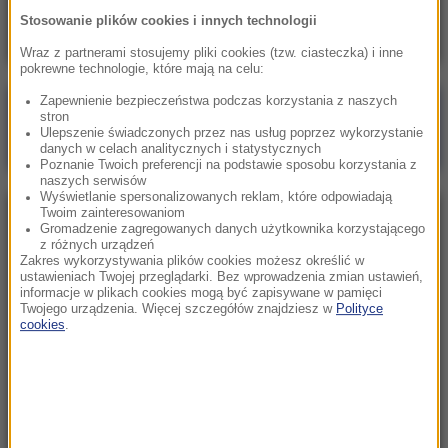
Mastalerek broni Dudy
Stosowanie plików cookies i innych technologii
Wraz z partnerami stosujemy pliki cookies (tzw. ciasteczka) i inne
pokrewne technologie, które mają na celu:
Zapewnienie bezpieczeństwa podczas korzystania z naszych
Poranna rozmowa w RMF FM
stron
Ulepszenie świadczonych przez nas usług poprzez wykorzystanie
Gościem Marcin Mastalerek
danych w celach analitycznych i statystycznych
Poznanie Twoich preferencji na podstawie sposobu korzystania z
naszych serwisów
Wyświetlanie spersonalizowanych reklam, które odpowiadają
Twoim zainteresowaniom
NAJPOPULARNIEJSZE
Gromadzenie zagregowanych danych użytkownika korzystającego
z różnych urządzeń
Zakres wykorzystywania plików cookies możesz określić w
Niedziela, 2 sierpnia 2026 (16:32)
ustawieniach Twojej przeglądarki. Bez wprowadzenia zmian ustawień,
informacje w plikach cookies mogą być zapisywane w pamięci
Gdzie żyje się najlepiej? Oto raj dla emigrantów
Twojego urządzenia. Więcej szczegółów znajdziesz w
Polityce
cookies
.
Sobota, 1 sierpnia 2026 (15:39)
Sumy opanowały jezioro Garda. Włosi przygotowali
100 tys. euro dla tych, którzy je złowią