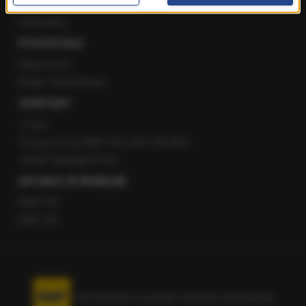
Staż w RMF24
Patronaty
POZOSTAŁE
Newsroom
Radio internetowe
KONTAKT
O nas
Gorąca Linia RMF FM: 600 700 800
email: fakty@rmf.fm
APLIKACJE MOBILNE
RMF FM
RMF ON
Korzystanie z portalu oznacza akceptację