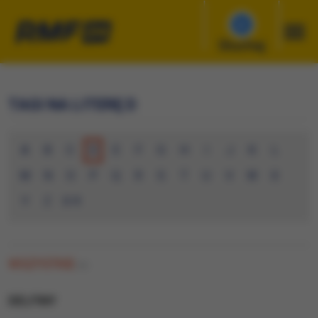
Słuchaj
TAGI NA LITERĘ D
A
B
C
D
E
F
G
H
I
J
K
L
M
N
O
P
Q
R
S
T
U
V
W
X
Y
Z
0-9
WSZYSTKIE
(0)
DELFINY