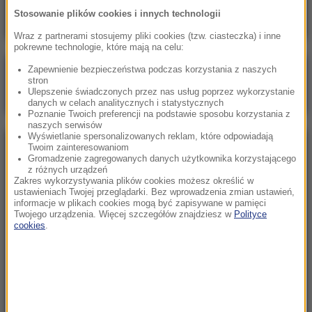
Stosowanie plików cookies i innych technologii
Wraz z partnerami stosujemy pliki cookies (tzw. ciasteczka) i inne
pokrewne technologie, które mają na celu:
Zapewnienie bezpieczeństwa podczas korzystania z naszych
Poranna rozmowa w RMF FM
stron
Ulepszenie świadczonych przez nas usług poprzez wykorzystanie
Gościem Marcin Mastalerek
danych w celach analitycznych i statystycznych
Poznanie Twoich preferencji na podstawie sposobu korzystania z
naszych serwisów
Wyświetlanie spersonalizowanych reklam, które odpowiadają
Twoim zainteresowaniom
NAJPOPULARNIEJSZE
Gromadzenie zagregowanych danych użytkownika korzystającego
z różnych urządzeń
Zakres wykorzystywania plików cookies możesz określić w
Niedziela, 2 sierpnia 2026 (16:32)
ustawieniach Twojej przeglądarki. Bez wprowadzenia zmian ustawień,
informacje w plikach cookies mogą być zapisywane w pamięci
Gdzie żyje się najlepiej? Oto raj dla emigrantów
Twojego urządzenia. Więcej szczegółów znajdziesz w
Polityce
cookies
.
Sobota, 1 sierpnia 2026 (15:39)
Sumy opanowały jezioro Garda. Włosi przygotowali
100 tys. euro dla tych, którzy je złowią