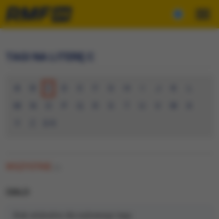
TAGI NA LITERĘ C
A
B
C
D
E
F
G
H
I
J
K
L
M
N
O
P
Q
R
S
T
U
V
W
X
Y
Z
0-9
WSZYSTKIE
(0)
CIALO
Brak artykułów dla wybranego tagu.