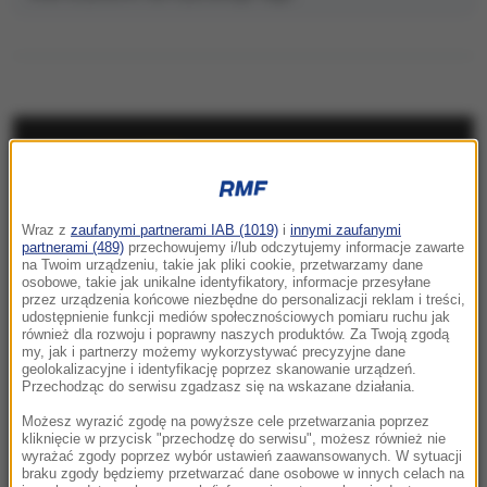
NAJNOWSZE
08:31
Wraz z
zaufanymi partnerami IAB (1019)
i
innymi zaufanymi
„Rosyjski Amazon” w ogniu. Uderzenie
partnerami (489)
przechowujemy i/lub odczytujemy informacje zawarte
sięgnęło za Ural
na Twoim urządzeniu, takie jak pliki cookie, przetwarzamy dane
osobowe, takie jak unikalne identyfikatory, informacje przesyłane
przez urządzenia końcowe niezbędne do personalizacji reklam i treści,
08:08
udostępnienie funkcji mediów społecznościowych pomiaru ruchu jak
Utrudnienia dla turystów pod Tatrami. Kolarze
również dla rozwoju i poprawny naszych produktów. Za Twoją zgodą
my, jak i partnerzy możemy wykorzystywać precyzyjne dane
opanują Podhale
geolokalizacyjne i identyfikację poprzez skanowanie urządzeń.
Przechodząc do serwisu zgadzasz się na wskazane działania.
08:05
Możesz wyrazić zgodę na powyższe cele przetwarzania poprzez
Potencjalnie niebezpieczna. Asteroida
kliknięcie w przycisk "przechodzę do serwisu", możesz również nie
przeleci w pobliżu Ziemi
wyrażać zgody poprzez wybór ustawień zaawansowanych. W sytuacji
braku zgody będziemy przetwarzać dane osobowe w innych celach na