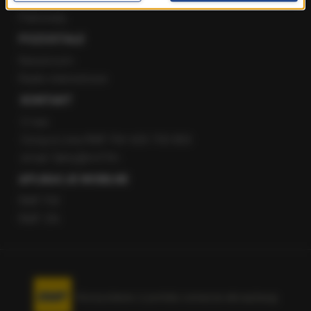
Patronaty
POZOSTAŁE
Newsroom
Radio internetowe
KONTAKT
O nas
Gorąca Linia RMF FM: 600 700 800
email: fakty@rmf.fm
APLIKACJE MOBILNE
RMF FM
RMF ON
Korzystanie z portalu oznacza akceptację