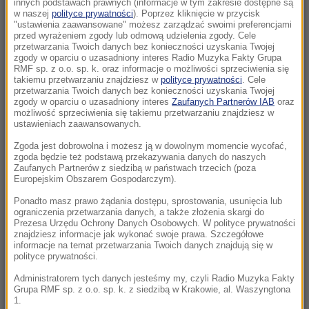
innych podstawach prawnych (informacje w tym zakresie dostępne są
08:00
w naszej
polityce prywatności
). Poprzez kliknięcie w przycisk
"ustawienia zaawansowane" możesz zarządzać swoimi preferencjami
Uderzenie w zorganizowaną grupę
przed wyrażeniem zgody lub odmową udzielenia zgody. Cele
przestępczą. Akcja służb w pięciu
przetwarzania Twoich danych bez konieczności uzyskania Twojej
zgody w oparciu o uzasadniony interes Radio Muzyka Fakty Grupa
województwach
RMF sp. z o.o. sp. k. oraz informacje o możliwości sprzeciwienia się
takiemu przetwarzaniu znajdziesz w
polityce prywatności
. Cele
07:47
przetwarzania Twoich danych bez konieczności uzyskania Twojej
zgody w oparciu o uzasadniony interes
Zaufanych Partnerów IAB
oraz
„Nie wiem, czy PiS nie schowa się pod wodę”.
możliwość sprzeciwienia się takiemu przetwarzaniu znajdziesz w
Mastalerek o wypchnięciu Morawieckiego
ustawieniach zaawansowanych.
Zgoda jest dobrowolna i możesz ją w dowolnym momencie wycofać,
07:37
zgoda będzie też podstawą przekazywania danych do naszych
Nagłe załamanie pogody i cztery łodzie
Zaufanych Partnerów z siedzibą w państwach trzecich (poza
Europejskim Obszarem Gospodarczym).
wywrócone. Ponad 30 osób w wodzie
Ponadto masz prawo żądania dostępu, sprostowania, usunięcia lub
ograniczenia przetwarzania danych, a także złożenia skargi do
07:30
Prezesa Urzędu Ochrony Danych Osobowych. W polityce prywatności
Trump stawia na lojalność. „Darczyńców na
znajdziesz informacje jak wykonać swoje prawa. Szczegółowe
sali operacyjnej jest więcej niż chirurgów”
informacje na temat przetwarzania Twoich danych znajdują się w
polityce prywatności.
07:30
Administratorem tych danych jesteśmy my, czyli Radio Muzyka Fakty
Grupa RMF sp. z o.o. sp. k. z siedzibą w Krakowie, al. Waszyngtona
„Odzyskanie fragmentu historii”. Wyjątkowy
1.
znicz znów zapłonął we Wrocławiu