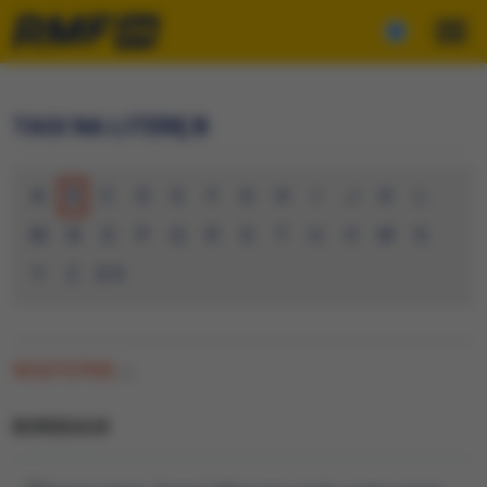
TAGI NA LITERĘ B
A
B
C
D
E
F
G
H
I
J
K
L
M
N
O
P
Q
R
S
T
U
V
W
X
Y
Z
0-9
WSZYSTKIE
(2)
BORDEAUX