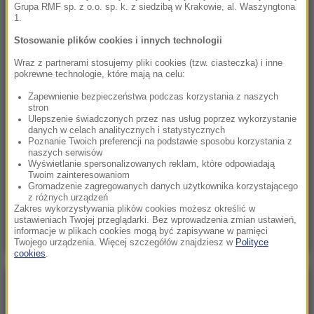
Raków bezbramkowo remisuje. Sprawa
Grupa RMF sp. z o.o. sp. k. z siedzibą w Krakowie, al. Waszyngtona
1.
awansu otwarta
Stosowanie plików cookies i innych technologii
21:37
Wraz z partnerami stosujemy pliki cookies (tzw. ciasteczka) i inne
Rosja na dalekiej północy ćwiczyła walkę z
pokrewne technologie, które mają na celu:
NATO
Zapewnienie bezpieczeństwa podczas korzystania z naszych
stron
21:15
Ulepszenie świadczonych przez nas usług poprzez wykorzystanie
Masakra w Jemenie. Huti przeszli do
danych w celach analitycznych i statystycznych
Poznanie Twoich preferencji na podstawie sposobu korzystania z
ofensywy
naszych serwisów
Wyświetlanie spersonalizowanych reklam, które odpowiadają
Twoim zainteresowaniom
21:14
Gromadzenie zagregowanych danych użytkownika korzystającego
Tam jeszcze nie był. Zełenski odwiedzi
z różnych urządzeń
Zakres wykorzystywania plików cookies możesz określić w
partnera Rosji
ustawieniach Twojej przeglądarki. Bez wprowadzenia zmian ustawień,
informacje w plikach cookies mogą być zapisywane w pamięci
Twojego urządzenia. Więcej szczegółów znajdziesz w
Polityce
cookies
.
Poranna rozmowa w RMF FM
Gościem Marcin Mastalerek