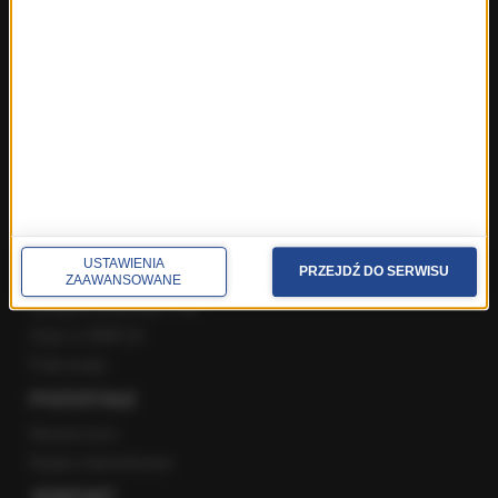
SPOŁECZNOŚĆ
Facebook
Twitter
Instagram
YouTube
Kanały RSS
USTAWIENIA
POLECANE
PRZEJDŹ DO SERWISU
ZAAWANSOWANE
Gorąca Linia RMF FM
Staż w RMF24
Patronaty
POZOSTAŁE
Newsroom
Radio internetowe
KONTAKT