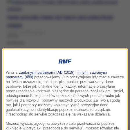
FRANCJA PŁONIE. PONAD 100 TYSIĘCY LUDZI UCIEKA PRZED
OGNIEM
PIĄTEK, 24 LIPCA (22:02)
BORDEAUX
POŻAR ZAGROZIŁ LOTNISKU WE FRANCJI. DWÓCH STRAŻAKÓW
Wraz z
zaufanymi partnerami IAB (1019)
i
innymi zaufanymi
partnerami (489)
przechowujemy i/lub odczytujemy informacje zawarte
NIE ŻYJE
na Twoim urządzeniu, takie jak pliki cookie, przetwarzamy dane
WTOREK, 21 LIPCA (18:47)
osobowe, takie jak unikalne identyfikatory, informacje przesyłane
przez urządzenia końcowe niezbędne do personalizacji reklam i treści,
udostępnienie funkcji mediów społecznościowych pomiaru ruchu jak
BORDEAUX
również dla rozwoju i poprawny naszych produktów. Za Twoją zgodą
my, jak i partnerzy możemy wykorzystywać precyzyjne dane
geolokalizacyjne i identyfikację poprzez skanowanie urządzeń.
Przechodząc do serwisu zgadzasz się na wskazane działania.
Możesz wyrazić zgodę na powyższe cele przetwarzania poprzez
kliknięcie w przycisk "przechodzę do serwisu", możesz również nie