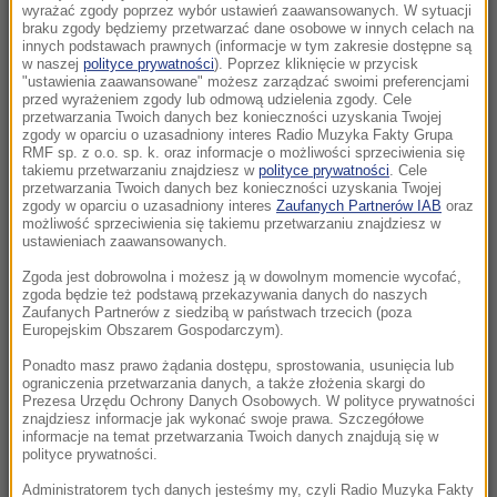
wyrażać zgody poprzez wybór ustawień zaawansowanych. W sytuacji
NAJNOWSZE
braku zgody będziemy przetwarzać dane osobowe w innych celach na
innych podstawach prawnych (informacje w tym zakresie dostępne są
w naszej
polityce prywatności
). Poprzez kliknięcie w przycisk
23:57
"ustawienia zaawansowane" możesz zarządzać swoimi preferencjami
przed wyrażeniem zgody lub odmową udzielenia zgody. Cele
Były żołnierz USA przechodzi piekło w Rosji.
przetwarzania Twoich danych bez konieczności uzyskania Twojej
Waszyngton naciska na Moskwę
zgody w oparciu o uzasadniony interes Radio Muzyka Fakty Grupa
RMF sp. z o.o. sp. k. oraz informacje o możliwości sprzeciwienia się
takiemu przetwarzaniu znajdziesz w
polityce prywatności
. Cele
23:18
przetwarzania Twoich danych bez konieczności uzyskania Twojej
„To był dobry dzień”. Iga Świątek awansowała
zgody w oparciu o uzasadniony interes
Zaufanych Partnerów IAB
oraz
możliwość sprzeciwienia się takiemu przetwarzaniu znajdziesz w
do kolejnej rundy w Toronto
ustawieniach zaawansowanych.
Zgoda jest dobrowolna i możesz ją w dowolnym momencie wycofać,
23:08
zgoda będzie też podstawą przekazywania danych do naszych
„Są już pewne postępy”. Donald Trump mówił
Zaufanych Partnerów z siedzibą w państwach trzecich (poza
o wojnie w Ukrainie
Europejskim Obszarem Gospodarczym).
Ponadto masz prawo żądania dostępu, sprostowania, usunięcia lub
22:17
ograniczenia przetwarzania danych, a także złożenia skargi do
Prezesa Urzędu Ochrony Danych Osobowych. W polityce prywatności
GKS Katowice w nieciekawej sytuacji przed
znajdziesz informacje jak wykonać swoje prawa. Szczegółowe
rewanżem z Izraelczykami
informacje na temat przetwarzania Twoich danych znajdują się w
polityce prywatności.
21:42
Administratorem tych danych jesteśmy my, czyli Radio Muzyka Fakty