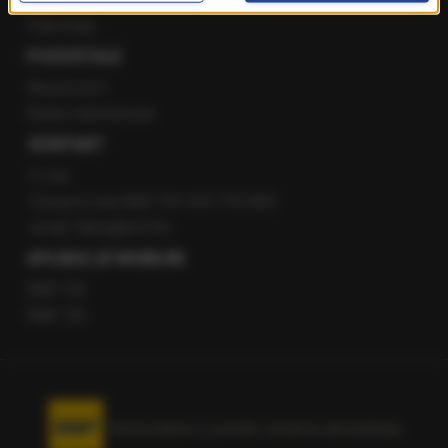
Patronaty
POZOSTAŁE
Newsroom
Radio internetowe
KONTAKT
O nas
Gorąca Linia RMF FM: 600 700 800
email: fakty@rmf.fm
APLIKACJE MOBILNE
RMF FM
RMF ON
Korzystanie z portalu oznacza akceptację