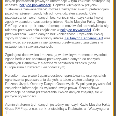
innych podstawach prawnych (informacje w tym zakresie dostępne są
10:15
w naszej
polityce prywatności
). Poprzez kliknięcie w przycisk
"ustawienia zaawansowane" możesz zarządzać swoimi preferencjami
Kolorowy ptak w szarej klatce PRL-u. Legenda
przed wyrażeniem zgody lub odmową udzielenia zgody. Cele
i prawda o Kalinie Jędrusik
przetwarzania Twoich danych bez konieczności uzyskania Twojej
zgody w oparciu o uzasadniony interes Radio Muzyka Fakty Grupa
RMF sp. z o.o. sp. k. oraz informacje o możliwości sprzeciwienia się
10:14
takiemu przetwarzaniu znajdziesz w
polityce prywatności
. Cele
Niebezpieczne zachowanie kierowcy
przetwarzania Twoich danych bez konieczności uzyskania Twojej
zgody w oparciu o uzasadniony interes
Zaufanych Partnerów IAB
oraz
miejskiego autobusu. „Zignorował przepisy”
możliwość sprzeciwienia się takiemu przetwarzaniu znajdziesz w
ustawieniach zaawansowanych.
10:10
Zgoda jest dobrowolna i możesz ją w dowolnym momencie wycofać,
Z jeziora wyłowiono ciało. To mąż włoskiej
zgoda będzie też podstawą przekazywania danych do naszych
minister
Zaufanych Partnerów z siedzibą w państwach trzecich (poza
Europejskim Obszarem Gospodarczym).
10:05
Ponadto masz prawo żądania dostępu, sprostowania, usunięcia lub
To najmłodszy profesor w historii. Wykłada
ograniczenia przetwarzania danych, a także złożenia skargi do
Prezesa Urzędu Ochrony Danych Osobowych. W polityce prywatności
inżynierię i studiuje prawo
znajdziesz informacje jak wykonać swoje prawa. Szczegółowe
informacje na temat przetwarzania Twoich danych znajdują się w
polityce prywatności.
09:45
7 miliardów mniej w budżecie? Weta
Administratorem tych danych jesteśmy my, czyli Radio Muzyka Fakty
Grupa RMF sp. z o.o. sp. k. z siedzibą w Krakowie, al. Waszyngtona
Nawrockiego mogły kosztować Polskę
1.
fortunę