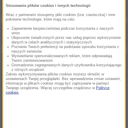
Stosowanie plików cookies i innych technologii
Wraz z partnerami stosujemy pliki cookies (tzw. ciasteczka) i inne
pokrewne technologie, które mają na celu:
Zapewnienie bezpieczeństwa podczas korzystania z naszych
Poranna rozmowa w RMF FM
stron
Ulepszenie świadczonych przez nas usług poprzez wykorzystanie
Gościem Zbigniew Bogucki
danych w celach analitycznych i statystycznych
Poznanie Twoich preferencji na podstawie sposobu korzystania z
naszych serwisów
Wyświetlanie spersonalizowanych reklam, które odpowiadają
Twoim zainteresowaniom
NAJPOPULARNIEJSZE
Gromadzenie zagregowanych danych użytkownika korzystającego
z różnych urządzeń
Zakres wykorzystywania plików cookies możesz określić w
Niedziela, 2 sierpnia 2026 (16:32)
ustawieniach Twojej przeglądarki. Bez wprowadzenia zmian ustawień,
informacje w plikach cookies mogą być zapisywane w pamięci
Gdzie żyje się najlepiej? Oto raj dla emigrantów
Twojego urządzenia. Więcej szczegółów znajdziesz w
Polityce
cookies
.
Sobota, 1 sierpnia 2026 (15:39)
Sumy opanowały jezioro Garda. Włosi przygotowali
100 tys. euro dla tych, którzy je złowią