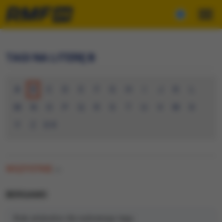
TAGI NA LITERĘ B
A
B
C
D
E
F
G
H
I
J
K
L
M
N
O
P
Q
R
S
T
U
V
W
X
Y
Z
0-9
WSZYSTKIE
(0)
BERGAMO
Brak artykułów dla wybranego tagu.