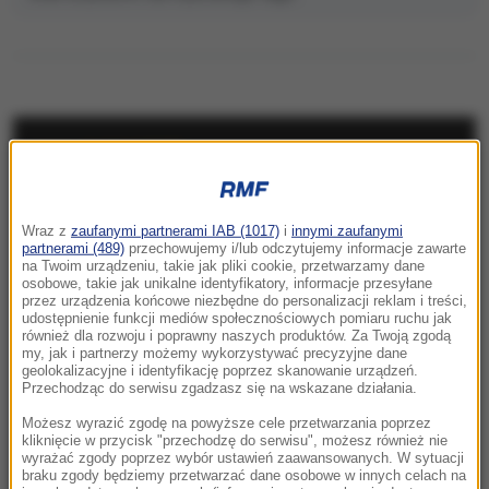
NAJNOWSZE
10:38
Wraz z
zaufanymi partnerami IAB (1017)
i
innymi zaufanymi
Dlaczego aplikacja pogodowa w telefonie
partnerami (489)
przechowujemy i/lub odczytujemy informacje zawarte
się myli? Ekspert wyjaśnia
na Twoim urządzeniu, takie jak pliki cookie, przetwarzamy dane
osobowe, takie jak unikalne identyfikatory, informacje przesyłane
przez urządzenia końcowe niezbędne do personalizacji reklam i treści,
10:31
udostępnienie funkcji mediów społecznościowych pomiaru ruchu jak
Imponująca trasa rowerowa połączy 19 gmin.
również dla rozwoju i poprawny naszych produktów. Za Twoją zgodą
my, jak i partnerzy możemy wykorzystywać precyzyjne dane
W Łódzkiem powstanie „Velo Warta”
geolokalizacyjne i identyfikację poprzez skanowanie urządzeń.
Przechodząc do serwisu zgadzasz się na wskazane działania.
10:24
Możesz wyrazić zgodę na powyższe cele przetwarzania poprzez
Kościół obchodzi dziś ważne święto. Czy
kliknięcie w przycisk "przechodzę do serwisu", możesz również nie
trzeba iść na mszę?
wyrażać zgody poprzez wybór ustawień zaawansowanych. W sytuacji
braku zgody będziemy przetwarzać dane osobowe w innych celach na