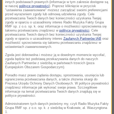
Morawiecki. Były premier spotkał się z
innych podstawach prawnych (informacje w tym zakresie dostępne są
w naszej
polityce prywatności
). Poprzez kliknięcie w przycisk
mieszkańcami Jagodna
"ustawienia zaawansowane" możesz zarządzać swoimi preferencjami
przed wyrażeniem zgody lub odmową udzielenia zgody. Cele
21:11
przetwarzania Twoich danych bez konieczności uzyskania Twojej
zgody w oparciu o uzasadniony interes Radio Muzyka Fakty Grupa
Senat USA przyjął ustawę o „piekielnych”
RMF sp. z o.o. sp. k. oraz informacje o możliwości sprzeciwienia się
sankcjach Grahama na Rosję i Iran
takiemu przetwarzaniu znajdziesz w
polityce prywatności
. Cele
przetwarzania Twoich danych bez konieczności uzyskania Twojej
zgody w oparciu o uzasadniony interes
Zaufanych Partnerów IAB
oraz
21:05
możliwość sprzeciwienia się takiemu przetwarzaniu znajdziesz w
Atak na nastolatka w Kamiennej Górze. Nowe
ustawieniach zaawansowanych.
informacje
Zgoda jest dobrowolna i możesz ją w dowolnym momencie wycofać,
zgoda będzie też podstawą przekazywania danych do naszych
Zaufanych Partnerów z siedzibą w państwach trzecich (poza
20:53
Europejskim Obszarem Gospodarczym).
Chciał dotrzeć do Ceuty na paralotni. Wpadł
do morza
Ponadto masz prawo żądania dostępu, sprostowania, usunięcia lub
ograniczenia przetwarzania danych, a także złożenia skargi do
Prezesa Urzędu Ochrony Danych Osobowych. W polityce prywatności
20:50
znajdziesz informacje jak wykonać swoje prawa. Szczegółowe
informacje na temat przetwarzania Twoich danych znajdują się w
Wyścig o Kraków nabiera tempa. Oto wyniki
polityce prywatności.
nowego sondażu
Administratorem tych danych jesteśmy my, czyli Radio Muzyka Fakty
Grupa RMF sp. z o.o. sp. k. z siedzibą w Krakowie, al. Waszyngtona
20:37
1.