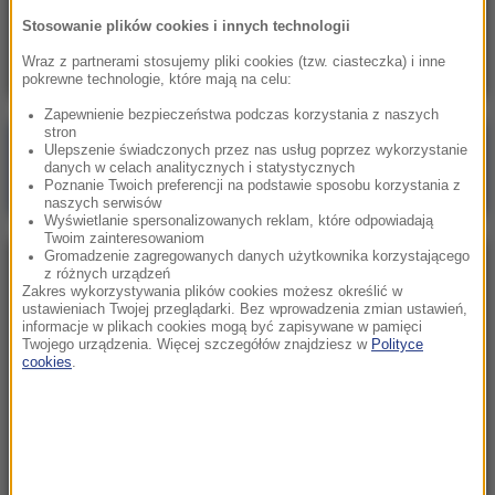
Skala nieprawidłowości na SOR-ach poraża.
Stosowanie plików cookies i innych technologii
Milionowe wypłaty, ponad stugodzinne dyżury
Wraz z partnerami stosujemy pliki cookies (tzw. ciasteczka) i inne
pokrewne technologie, które mają na celu:
Zapewnienie bezpieczeństwa podczas korzystania z naszych
stron
Poranna rozmowa w RMF FM
Ulepszenie świadczonych przez nas usług poprzez wykorzystanie
danych w celach analitycznych i statystycznych
Gościem Marcin Mastalerek
Poznanie Twoich preferencji na podstawie sposobu korzystania z
naszych serwisów
Wyświetlanie spersonalizowanych reklam, które odpowiadają
Twoim zainteresowaniom
Gromadzenie zagregowanych danych użytkownika korzystającego
NAJPOPULARNIEJSZE
z różnych urządzeń
Zakres wykorzystywania plików cookies możesz określić w
ustawieniach Twojej przeglądarki. Bez wprowadzenia zmian ustawień,
informacje w plikach cookies mogą być zapisywane w pamięci
Niedziela, 2 sierpnia 2026 (16:32)
Twojego urządzenia. Więcej szczegółów znajdziesz w
Polityce
Gdzie żyje się najlepiej? Oto raj dla emigrantów
cookies
.
Sobota, 1 sierpnia 2026 (15:39)
Sumy opanowały jezioro Garda. Włosi przygotowali
100 tys. euro dla tych, którzy je złowią