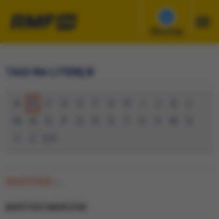
Słuchaj
TAGI NA LITERĘ B
A
B
C
D
E
F
G
H
I
J
K
L
M
N
O
P
Q
R
S
T
U
V
W
X
Y
Z
0-9
WSZYSTKIE
(0)
BARTOSZ MARCZUK