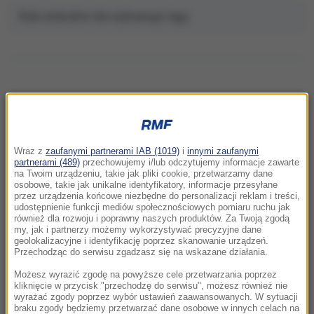
Brak artykułów dla wybranego tagu.
NAJNOWSZE
Wraz z
zaufanymi partnerami IAB (1019)
i
innymi zaufanymi
22:32
partnerami (489)
przechowujemy i/lub odczytujemy informacje zawarte
Hiszpania i Włochy na kursie kolizyjnym.
na Twoim urządzeniu, takie jak pliki cookie, przetwarzamy dane
osobowe, takie jak unikalne identyfikatory, informacje przesyłane
Spór o kontrole graniczne
przez urządzenia końcowe niezbędne do personalizacji reklam i treści,
udostępnienie funkcji mediów społecznościowych pomiaru ruchu jak
również dla rozwoju i poprawny naszych produktów. Za Twoją zgodą
21:41
my, jak i partnerzy możemy wykorzystywać precyzyjne dane
Alarm w Niemczech. Niezidentyfikowane
geolokalizacyjne i identyfikację poprzez skanowanie urządzeń.
drony przeleciały nad „stocznią Patriotów”
Przechodząc do serwisu zgadzasz się na wskazane działania.
Możesz wyrazić zgodę na powyższe cele przetwarzania poprzez
21:38
kliknięcie w przycisk "przechodzę do serwisu", możesz również nie
wyrażać zgody poprzez wybór ustawień zaawansowanych. W sytuacji
Pizza, słoneczna pogoda, Mateusz
braku zgody będziemy przetwarzać dane osobowe w innych celach na