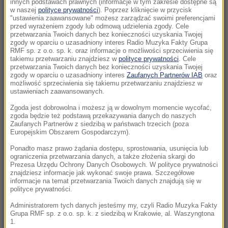
innych podstawach prawnych (informacje w tym zakresie dostępne są
10:15
w naszej
polityce prywatności
). Poprzez kliknięcie w przycisk
"ustawienia zaawansowane" możesz zarządzać swoimi preferencjami
Kolorowy ptak w szarej klatce PRL-u. Legenda
przed wyrażeniem zgody lub odmową udzielenia zgody. Cele
i prawda o Kalinie Jędrusik
przetwarzania Twoich danych bez konieczności uzyskania Twojej
zgody w oparciu o uzasadniony interes Radio Muzyka Fakty Grupa
RMF sp. z o.o. sp. k. oraz informacje o możliwości sprzeciwienia się
10:14
takiemu przetwarzaniu znajdziesz w
polityce prywatności
. Cele
Niebezpieczne zachowanie kierowcy
przetwarzania Twoich danych bez konieczności uzyskania Twojej
zgody w oparciu o uzasadniony interes
Zaufanych Partnerów IAB
oraz
miejskiego autobusu. „Zignorował przepisy”
możliwość sprzeciwienia się takiemu przetwarzaniu znajdziesz w
ustawieniach zaawansowanych.
10:10
Zgoda jest dobrowolna i możesz ją w dowolnym momencie wycofać,
Z jeziora wyłowiono ciało. To mąż włoskiej
zgoda będzie też podstawą przekazywania danych do naszych
minister
Zaufanych Partnerów z siedzibą w państwach trzecich (poza
Europejskim Obszarem Gospodarczym).
10:05
Ponadto masz prawo żądania dostępu, sprostowania, usunięcia lub
To najmłodszy profesor w historii. Wykłada
ograniczenia przetwarzania danych, a także złożenia skargi do
Prezesa Urzędu Ochrony Danych Osobowych. W polityce prywatności
inżynierię i studiuje prawo
znajdziesz informacje jak wykonać swoje prawa. Szczegółowe
informacje na temat przetwarzania Twoich danych znajdują się w
polityce prywatności.
09:45
7 miliardów mniej w budżecie? Weta
Administratorem tych danych jesteśmy my, czyli Radio Muzyka Fakty
Grupa RMF sp. z o.o. sp. k. z siedzibą w Krakowie, al. Waszyngtona
Nawrockiego mogły kosztować Polskę
1.
fortunę