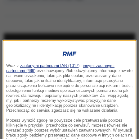
NAJNOWSZE
10:38
Wraz z
zaufanymi partnerami IAB (1017)
i
innymi zaufanymi
Dlaczego aplikacja pogodowa w telefonie
partnerami (489)
przechowujemy i/lub odczytujemy informacje zawarte
się myli? Ekspert wyjaśnia
na Twoim urządzeniu, takie jak pliki cookie, przetwarzamy dane
osobowe, takie jak unikalne identyfikatory, informacje przesyłane
przez urządzenia końcowe niezbędne do personalizacji reklam i treści,
10:31
udostępnienie funkcji mediów społecznościowych pomiaru ruchu jak
Imponująca trasa rowerowa połączy 19 gmin.
również dla rozwoju i poprawny naszych produktów. Za Twoją zgodą
my, jak i partnerzy możemy wykorzystywać precyzyjne dane
W Łódzkiem powstanie „Velo Warta”
geolokalizacyjne i identyfikację poprzez skanowanie urządzeń.
Przechodząc do serwisu zgadzasz się na wskazane działania.
10:24
Możesz wyrazić zgodę na powyższe cele przetwarzania poprzez
Kościół obchodzi dziś ważne święto. Czy
kliknięcie w przycisk "przechodzę do serwisu", możesz również nie
trzeba iść na mszę?
wyrażać zgody poprzez wybór ustawień zaawansowanych. W sytuacji
braku zgody będziemy przetwarzać dane osobowe w innych celach na