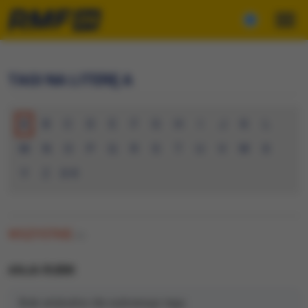
TAGI NA LITERĘ A
A
B
C
D
E
F
G
H
I
J
K
L
M
N
O
P
Q
R
S
T
U
V
W
X
Y
Z
0-9
WSZYSTKIE
(0)
ANJA RUBIK
Brak artykułów dla wybranego tagu.