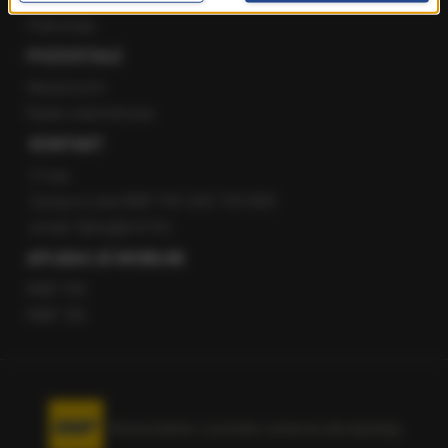
Patronaty
POZOSTAŁE
Newsroom
Radio internetowe
KONTAKT
O nas
Gorąca Linia RMF FM: 600 700 800
email: fakty@rmf.fm
APLIKACJE MOBILNE
RMF FM
RMF ON
Korzystanie z portalu oznacza akceptację