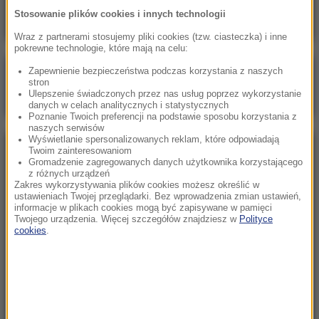
Stosowanie plików cookies i innych technologii
Wraz z partnerami stosujemy pliki cookies (tzw. ciasteczka) i inne
pokrewne technologie, które mają na celu:
Zapewnienie bezpieczeństwa podczas korzystania z naszych
Poranna rozmowa w RMF FM
stron
Ulepszenie świadczonych przez nas usług poprzez wykorzystanie
Gościem Zbigniew Bogucki
danych w celach analitycznych i statystycznych
Poznanie Twoich preferencji na podstawie sposobu korzystania z
naszych serwisów
Wyświetlanie spersonalizowanych reklam, które odpowiadają
Twoim zainteresowaniom
NAJPOPULARNIEJSZE
Gromadzenie zagregowanych danych użytkownika korzystającego
z różnych urządzeń
Zakres wykorzystywania plików cookies możesz określić w
Niedziela, 2 sierpnia 2026 (16:32)
ustawieniach Twojej przeglądarki. Bez wprowadzenia zmian ustawień,
informacje w plikach cookies mogą być zapisywane w pamięci
Gdzie żyje się najlepiej? Oto raj dla emigrantów
Twojego urządzenia. Więcej szczegółów znajdziesz w
Polityce
cookies
.
Sobota, 1 sierpnia 2026 (15:39)
Sumy opanowały jezioro Garda. Włosi przygotowali
100 tys. euro dla tych, którzy je złowią