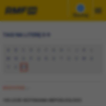
Słuchaj
TAGI NA LITERĘ 0-9
A
B
C
D
E
F
G
H
I
J
K
L
M
N
O
P
Q
R
S
T
U
V
W
X
Y
Z
0-9
WSZYSTKIE
(0)
100 LECIE ODZYSKANIA NIEPODLEGLOSCI