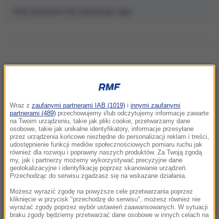
Brak artykułów dla wybranego tagu.
NAJNOWSZE
Wraz z
zaufanymi partnerami IAB (1019)
i
innymi zaufanymi
16:11
partnerami (489)
przechowujemy i/lub odczytujemy informacje zawarte
Czteroletnie dziecko wypadło z balkonu na
na Twoim urządzeniu, takie jak pliki cookie, przetwarzamy dane
osobowe, takie jak unikalne identyfikatory, informacje przesyłane
5. piętrze w Łomży
przez urządzenia końcowe niezbędne do personalizacji reklam i treści,
udostępnienie funkcji mediów społecznościowych pomiaru ruchu jak
również dla rozwoju i poprawny naszych produktów. Za Twoją zgodą
15:30
my, jak i partnerzy możemy wykorzystywać precyzyjne dane
Pilny apel o krew dla 15-latka, który walczy o
geolokalizacyjne i identyfikację poprzez skanowanie urządzeń.
życie po ataku nożownika
Przechodząc do serwisu zgadzasz się na wskazane działania.
Możesz wyrazić zgodę na powyższe cele przetwarzania poprzez
15:23
kliknięcie w przycisk "przechodzę do serwisu", możesz również nie
wyrażać zgody poprzez wybór ustawień zaawansowanych. W sytuacji
Netanjahu mówi „nie” planowi Trumpa dla
braku zgody będziemy przetwarzać dane osobowe w innych celach na