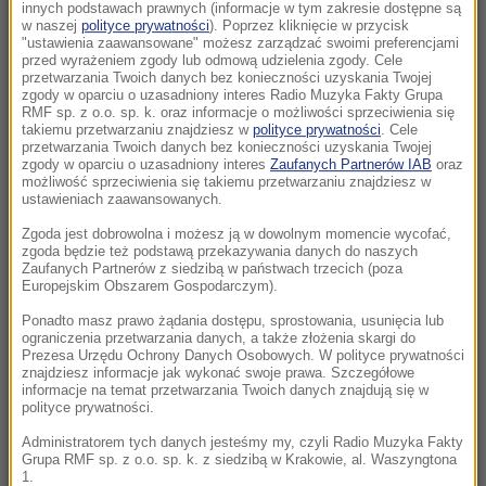
Gazy
innych podstawach prawnych (informacje w tym zakresie dostępne są
w naszej
polityce prywatności
). Poprzez kliknięcie w przycisk
"ustawienia zaawansowane" możesz zarządzać swoimi preferencjami
15:04
przed wyrażeniem zgody lub odmową udzielenia zgody. Cele
„Pokażemy go na ulicach”. Iran odpowiada na
przetwarzania Twoich danych bez konieczności uzyskania Twojej
zgody w oparciu o uzasadniony interes Radio Muzyka Fakty Grupa
spekulacje o Chameneim
RMF sp. z o.o. sp. k. oraz informacje o możliwości sprzeciwienia się
takiemu przetwarzaniu znajdziesz w
polityce prywatności
. Cele
przetwarzania Twoich danych bez konieczności uzyskania Twojej
14:50
zgody w oparciu o uzasadniony interes
Zaufanych Partnerów IAB
oraz
Mocny cios dla koalicji. Polacy ocenili rząd
możliwość sprzeciwienia się takiemu przetwarzaniu znajdziesz w
Donalda Tuska
ustawieniach zaawansowanych.
Zgoda jest dobrowolna i możesz ją w dowolnym momencie wycofać,
14:14
zgoda będzie też podstawą przekazywania danych do naszych
Bracia topili się w zbiorniku. Prokuratura:
Zaufanych Partnerów z siedzibą w państwach trzecich (poza
Europejskim Obszarem Gospodarczym).
Jeden z chłopców jest w stanie krytycznym
Ponadto masz prawo żądania dostępu, sprostowania, usunięcia lub
ograniczenia przetwarzania danych, a także złożenia skargi do
13:44
Prezesa Urzędu Ochrony Danych Osobowych. W polityce prywatności
Włodzimierz Rezner nie żyje. Odszedł
znajdziesz informacje jak wykonać swoje prawa. Szczegółowe
informacje na temat przetwarzania Twoich danych znajdują się w
legendarny komentator sportowy i pasjonat
polityce prywatności.
kolarstwa
Administratorem tych danych jesteśmy my, czyli Radio Muzyka Fakty
Grupa RMF sp. z o.o. sp. k. z siedzibą w Krakowie, al. Waszyngtona
13:07
1.