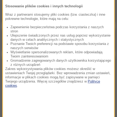
Czy Polska 2050 przetrwa polityczny kryzys?
Stosowanie plików cookies i innych technologii
Na to pytanie odpowie liderka partii
Wraz z partnerami stosujemy pliki cookies (tzw. ciasteczka) i inne
pokrewne technologie, które mają na celu:
Zapewnienie bezpieczeństwa podczas korzystania z naszych
stron
Poranna rozmowa w RMF FM
Ulepszenie świadczonych przez nas usług poprzez wykorzystanie
danych w celach analitycznych i statystycznych
Gościem Katarzyna Pełczyńska-Nałęcz
Poznanie Twoich preferencji na podstawie sposobu korzystania z
naszych serwisów
Wyświetlanie spersonalizowanych reklam, które odpowiadają
Twoim zainteresowaniom
Gromadzenie zagregowanych danych użytkownika korzystającego
NAJPOPULARNIEJSZE
z różnych urządzeń
Zakres wykorzystywania plików cookies możesz określić w
ustawieniach Twojej przeglądarki. Bez wprowadzenia zmian ustawień,
informacje w plikach cookies mogą być zapisywane w pamięci
Sobota, 8 sierpnia 2026 (11:47)
Twojego urządzenia. Więcej szczegółów znajdziesz w
Polityce
Czekaliśmy na to aż 27 lat. 12 sierpnia 2026 roku
cookies
.
przejdzie do historii
Niedziela, 2 sierpnia 2026 (16:32)
Gdzie żyje się najlepiej? Oto raj dla emigrantów