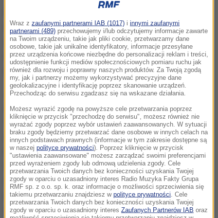
Polka przystępowała do zawodów z pozycji
Wraz z
zaufanymi partnerami IAB (1017)
i
innymi zaufanymi
faworytki, gdyż broniła tytułu mistrzowskiego
partnerami (489)
przechowujemy i/lub odczytujemy informacje zawarte
na Twoim urządzeniu, takie jak pliki cookie, przetwarzamy dane
zdobytego w tej konkurencji rok temu w Innsbrucku.
osobowe, takie jak unikalne identyfikatory, informacje przesyłane
przez urządzenia końcowe niezbędne do personalizacji reklam i treści,
Wtedy Mirosław startowała jeszcze pod panieńskim
udostępnienie funkcji mediów społecznościowych pomiaru ruchu jak
również dla rozwoju i poprawny naszych produktów. Za Twoją zgodą
nazwiskiem Rudzińska.
my, jak i partnerzy możemy wykorzystywać precyzyjne dane
geolokalizacyjne i identyfikację poprzez skanowanie urządzeń.
Już w kwalifikacjach Polka potwierdziła swoją
Przechodząc do serwisu zgadzasz się na wskazane działania.
wysoką formę uzyskując najlepszy czas 7.37 s. W
Możesz wyrazić zgodę na powyższe cele przetwarzania poprzez
kliknięcie w przycisk "przechodzę do serwisu", możesz również nie
1/8 finału pokonała Chinką MingWei Ni, a w
wyrażać zgody poprzez wybór ustawień zaawansowanych. W sytuacji
braku zgody będziemy przetwarzać dane osobowe w innych celach na
ćwierćfinale wyprzedziła inną Polkę - Patrycję
innych podstawach prawnych (informacje w tym zakresie dostępne są
w naszej
polityce prywatności
). Poprzez kliknięcie w przycisk
Chudziak. W półfinale była szybsza od Chinki YiLing
"ustawienia zaawansowane" możesz zarządzać swoimi preferencjami
przed wyrażeniem zgody lub odmową udzielenia zgody. Cele
Song, a finale wygrała z jej rodaczką Di Niu
przetwarzania Twoich danych bez konieczności uzyskania Twojej
zgody w oparciu o uzasadniony interes Radio Muzyka Fakty Grupa
uzyskując czas 7.13. Tym samym ustanowiła nowy
RMF sp. z o.o. sp. k. oraz informacje o możliwości sprzeciwienia się
takiemu przetwarzaniu znajdziesz w
polityce prywatności
. Cele
rekord Polski, który jest gorszy od rekordu świata o
przetwarzania Twoich danych bez konieczności uzyskania Twojej
zaledwie 0,03 sekundy, który ustanowiła Song.
zgody w oparciu o uzasadniony interes
Zaufanych Partnerów IAB
oraz
możliwość sprzeciwienia się takiemu przetwarzaniu znajdziesz w