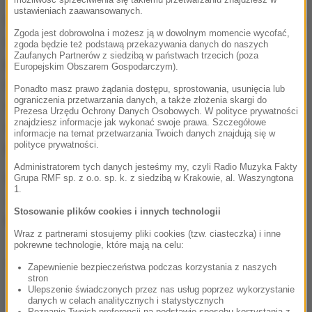
ustawieniach zaawansowanych.
W zawodach startowały też inne Polki. Zeszłoroczna
Zgoda jest dobrowolna i możesz ją w dowolnym momencie wycofać,
wicemistrzyni Anna Brożek odpadła w 1/8 finału,
zgoda będzie też podstawą przekazywania danych do naszych
Zaufanych Partnerów z siedzibą w państwach trzecich (poza
podobnie jak Natalia Kałucka. Rundę wyżej zaszła
Europejskim Obszarem Gospodarczym).
Aleksandra Kałucka, która ostatecznie została
Ponadto masz prawo żądania dostępu, sprostowania, usunięcia lub
ograniczenia przetwarzania danych, a także złożenia skargi do
sklasyfikowana na 5 pozycji. Patrycja Chudziak
Prezesa Urzędu Ochrony Danych Osobowych. W polityce prywatności
znajdziesz informacje jak wykonać swoje prawa. Szczegółowe
zajęła 7. miejsce przegrywając w ćwierćfinale z
informacje na temat przetwarzania Twoich danych znajdują się w
polityce prywatności.
późniejsza mistrzynią świata.
Administratorem tych danych jesteśmy my, czyli Radio Muzyka Fakty
Wśród panów zwyciężył Włoch Lodovico Fossali.
Grupa RMF sp. z o.o. sp. k. z siedzibą w Krakowie, al. Waszyngtona
1.
Jedyny Polak w stawce - Marcin Dzieński odpadł w
Stosowanie plików cookies i innych technologii
kwalifikacjach zajmując 19. miejsce.
Wraz z partnerami stosujemy pliki cookies (tzw. ciasteczka) i inne
pokrewne technologie, które mają na celu:
Dalsza część artykułu pod materiałem video:
Zapewnienie bezpieczeństwa podczas korzystania z naszych
stron
Ulepszenie świadczonych przez nas usług poprzez wykorzystanie
danych w celach analitycznych i statystycznych
Poznanie Twoich preferencji na podstawie sposobu korzystania z