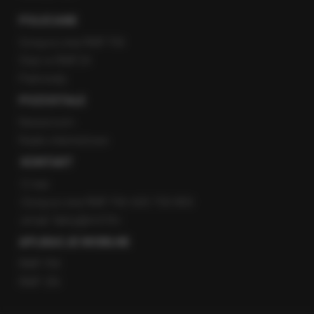
POLECANE
Gorąca Linia RMF FM
Staż w RMF24
Patronaty
POZOSTAŁE
Newsroom
Radio internetowe
KONTAKT
O nas
Gorąca Linia RMF FM: 600 700 800
email: fakty@rmf.fm
APLIKACJE MOBILNE
RMF FM
RMF ON