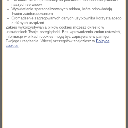
naszych serwisów
Wyświetlanie spersonalizowanych reklam, które odpowiadają
Twoim zainteresowaniom
Gromadzenie zagregowanych danych użytkownika korzystającego
z różnych urządzeń
Zakres wykorzystywania plików cookies możesz określić w
ustawieniach Twojej przeglądarki. Bez wprowadzenia zmian ustawień,
informacje w plikach cookies mogą być zapisywane w pamięci
Twojego urządzenia. Więcej szczegółów znajdziesz w
Polityce
cookies
.
Od 2020 roku wspinaczka sportowa wejdzie do
programu igrzysk olimpijskich. Zawodnicy będą
rywalizować w tak zwanym wieloboju, na który
składa się: bouldering, prowadzenie i wspinaczka na
czas.
Na zawodach w Hachioji zawodniczki walczą nie
tylko o medale, ale też o kwalifikację olimpijską.