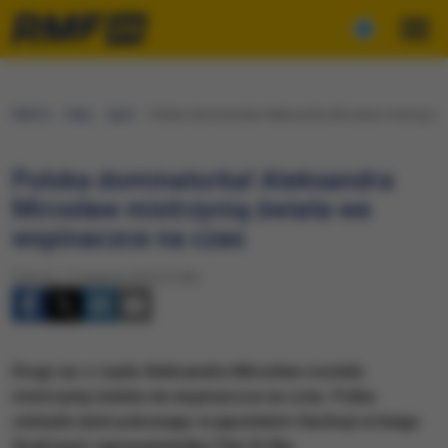
RMF24
Fakty
Sport
Polska dominatorka! Aleksandra Mirosław mistrzynią
Polska dominatorka! Aleksandra
Mirosław mistrzynią świata we
wspinaczce na czas
Sobota, 17 sierpnia 2019 (12:00)
Drugi raz z rzędu Aleksandra Mirosław została
mistrzynią świata we wspinaczce na czas. Polka
zdobyła tytuł pokonując w japońskim Hachioji w biegu
finałowym reprezentantkę Chin Di Niu.