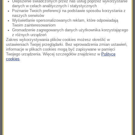
Ulepszenie świadczonych przez nas usług poprzez wykorzystanie
danych w celach analitycznych i statystycznych
Źródło: PAP
Poznanie Twoich preferencji na podstawie sposobu korzystania z
naszych serwisów
Wyświetlanie spersonalizowanych reklam, które odpowiadają
Twoim zainteresowaniom
chcesz widzieć więcej artykułów od RMF24?
dodaj w
Gromadzenie zagregowanych danych użytkownika korzystającego
Google
z różnych urządzeń
Zakres wykorzystywania plików cookies możesz określić w
ustawieniach Twojej przeglądarki. Bez wprowadzenia zmian ustawień,
informacje w plikach cookies mogą być zapisywane w pamięci
Twojego urządzenia. Więcej szczegółów znajdziesz w
Polityce
cookies
.