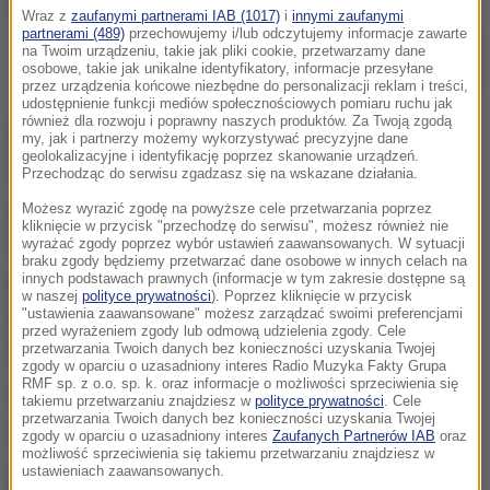
Wraz z
zaufanymi partnerami IAB (1017)
i
innymi zaufanymi
partnerami (489)
przechowujemy i/lub odczytujemy informacje zawarte
Koszykarka reprezentacji Polski Liliana Banaszak (P) i Gridi Sokoli (L) z
na Twoim urządzeniu, takie jak pliki cookie, przetwarzamy dane
Albanii podczas inauguracyjnego meczu eliminacji mistrzostw Europy z
osobowe, takie jak unikalne identyfikatory, informacje przesyłane
Albanią (zdjęcie z 11.11.2021)
przez urządzenia końcowe niezbędne do personalizacji reklam i treści,
udostępnienie funkcji mediów społecznościowych pomiaru ruchu jak
również dla rozwoju i poprawny naszych produktów. Za Twoją zgodą
Przed rokiem w gnieźnieńskiej hali im. Mieczysława
my, jak i partnerzy możemy wykorzystywać precyzyjne dane
geolokalizacyjne i identyfikację poprzez skanowanie urządzeń.
Łopatki biało-czerwone
rozgromiły Albanki 125:19.
Przechodząc do serwisu zgadzasz się na wskazane działania.
Możesz wyrazić zgodę na powyższe cele przetwarzania poprzez
Polki mają w gr. D identyczny bilans jak Słowenki (1-
kliknięcie w przycisk "przechodzę do serwisu", możesz również nie
wyrażać zgody poprzez wybór ustawień zaawansowanych. W sytuacji
1), które wygrały z Albankami 127:28 i poniosły
braku zgody będziemy przetwarzać dane osobowe w innych celach na
innych podstawach prawnych (informacje w tym zakresie dostępne są
porażkę z Turczynkami 62:78. Podopieczne trenera
w naszej
polityce prywatności
). Poprzez kliknięcie w przycisk
Marosa Kovacika także przegrały z tym rywalem -
"ustawienia zaawansowane" możesz zarządzać swoimi preferencjami
przed wyrażeniem zgody lub odmową udzielenia zgody. Cele
liderem gr. D, na wyjeździe, 41:52.
przetwarzania Twoich danych bez konieczności uzyskania Twojej
zgody w oparciu o uzasadniony interes Radio Muzyka Fakty Grupa
RMF sp. z o.o. sp. k. oraz informacje o możliwości sprzeciwienia się
Trzy dni po meczu w Gnieźnie Polki zmierzą się
takiemu przetwarzaniu znajdziesz w
polityce prywatności
. Cele
przetwarzania Twoich danych bez konieczności uzyskania Twojej
Albankami w Durres.
zgody w oparciu o uzasadniony interes
Zaufanych Partnerów IAB
oraz
możliwość sprzeciwienia się takiemu przetwarzaniu znajdziesz w
ustawieniach zaawansowanych.
Kwalifikacje są rozgrywane w trzech okienkach:
11-