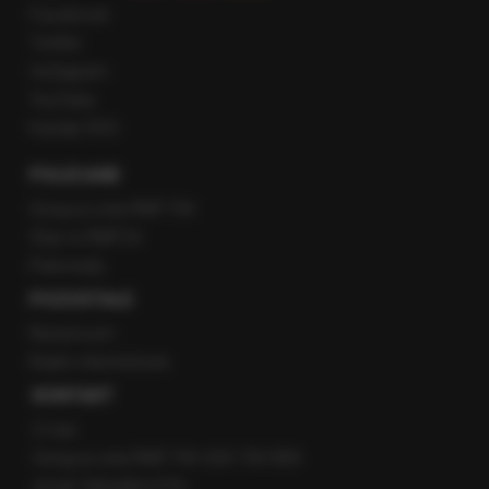
Facebook
Twitter
Instagram
YouTube
Kanały RSS
POLECANE
Gorąca Linia RMF FM
Staż w RMF24
Patronaty
POZOSTAŁE
Newsroom
Radio internetowe
KONTAKT
O nas
Gorąca Linia RMF FM: 600 700 800
email: fakty@rmf.fm