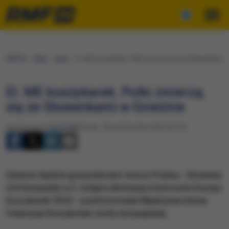
RMF24
Fakty
Sport
El. ME koszykarek. Polki zmierzą się ze Słowenkami w
El. ME koszykarek. Polki zmierzą
się ze Słowenkami w Gnieźnie
Opracowanie:
Karol Żak
Wtorek, 18 października 2022 (20:19)
Gniezno będzie gospodarzem meczu Polska - Słowenia
(24 listopada) w 3. kolejce eliminacji mistrzostw Europy
koszykarek 2023 - poinformowała Międzynarodowa
Federacja Koszykówki strefy europejskiej.