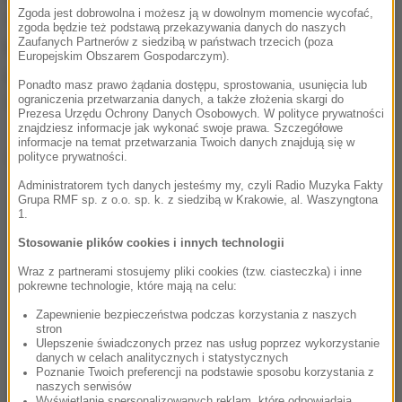
Zgoda jest dobrowolna i możesz ją w dowolnym momencie wycofać,
14 listopada 2021, 24-27 listopada 2022 oraz 24-27
zgoda będzie też podstawą przekazywania danych do naszych
Zaufanych Partnerów z siedzibą w państwach trzecich (poza
lutego 2023 roku.
W ostatnim z nich biało-czerwone
Europejskim Obszarem Gospodarczym).
powalczą z Turczynkami u siebie i Słowenkami na
Ponadto masz prawo żądania dostępu, sprostowania, usunięcia lub
wyjeździe.
ograniczenia przetwarzania danych, a także złożenia skargi do
Prezesa Urzędu Ochrony Danych Osobowych. W polityce prywatności
znajdziesz informacje jak wykonać swoje prawa. Szczegółowe
informacje na temat przetwarzania Twoich danych znajdują się w
Dalsza część artykułu pod materiałem video:
polityce prywatności.
Administratorem tych danych jesteśmy my, czyli Radio Muzyka Fakty
Grupa RMF sp. z o.o. sp. k. z siedzibą w Krakowie, al. Waszyngtona
1.
Stosowanie plików cookies i innych technologii
Wraz z partnerami stosujemy pliki cookies (tzw. ciasteczka) i inne
pokrewne technologie, które mają na celu:
Zapewnienie bezpieczeństwa podczas korzystania z naszych
stron
Ulepszenie świadczonych przez nas usług poprzez wykorzystanie
danych w celach analitycznych i statystycznych
Poznanie Twoich preferencji na podstawie sposobu korzystania z
naszych serwisów
Wyświetlanie spersonalizowanych reklam, które odpowiadają