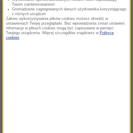
Twoim zainteresowaniom
Awans do finałów uzyskają zwycięzcy 10 grup oraz
Gromadzenie zagregowanych danych użytkownika korzystającego
z różnych urządzeń
cztery najlepsze drużyny z drugich miejsc, łącznie
Zakres wykorzystywania plików cookies możesz określić w
ustawieniach Twojej przeglądarki. Bez wprowadzenia zmian ustawień,
14 zespołów.
W przypadku, gdy gospodarze
informacje w plikach cookies mogą być zapisywane w pamięci
Twojego urządzenia. Więcej szczegółów znajdziesz w
Polityce
Eurobasketu Słowenia i Izrael, którzy są już pewne
cookies
.
udziału w finałowej rywalizacji, zajmą lokaty
premiowane awansem, prawo występu w ME
wywalczy następna lub następne drużyny w ich
grupach (D i J).
Polska, mistrz Europy z 1999 roku, nie zdołała
awansować do finałów kontynentalnego
czempionatu od 2017 r. W ostatnich kwalifikacjach
biało-czerwone były gorsze od Białorusinek oraz
Brytyjek i zajęły ostatnie miejsce w gr. F (bilans 1-3).