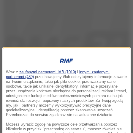
Wraz z
zaufanymi partnerami IAB (1019)
i
innymi zaufanymi
partnerami (489)
przechowujemy i/lub odczytujemy informacje zawarte
na Twoim urządzeniu, takie jak pliki cookie, przetwarzamy dane
osobowe, takie jak unikalne identyfikatory, informacje przesyłane
przez urządzenia końcowe niezbędne do personalizacji reklam i treści,
udostępnienie funkcji mediów społecznościowych pomiaru ruchu jak
również dla rozwoju i poprawny naszych produktów. Za Twoją zgodą
my, jak i partnerzy możemy wykorzystywać precyzyjne dane
geolokalizacyjne i identyfikację poprzez skanowanie urządzeń.
Przechodząc do serwisu zgadzasz się na wskazane działania.
Możesz wyrazić zgodę na powyższe cele przetwarzania poprzez
kliknięcie w przycisk "przechodzę do serwisu", możesz również nie