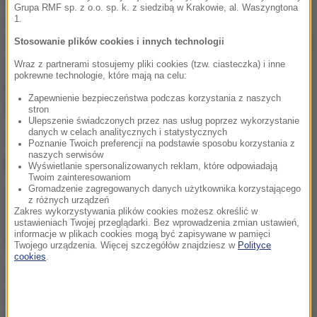
Grupa RMF sp. z o.o. sp. k. z siedzibą w Krakowie, al. Waszyngtona
wobec Iranu. Moim zdaniem Stany Zjednoczone do
1.
tej pory chroniły Polskę, krytykowały raczej Niemcy, a
Stosowanie plików cookies i innych technologii
teraz stwierdziły, że tego nie będą robić
- stwierdził,
Wraz z partnerami stosujemy pliki cookies (tzw. ciasteczka) i inne
pokrewne technologie, które mają na celu:
podkreślając, że sporo winy za ten stan rzeczy leży
Zapewnienie bezpieczeństwa podczas korzystania z naszych
po polskiej stronie.
stron
Ulepszenie świadczonych przez nas usług poprzez wykorzystanie
danych w celach analitycznych i statystycznych
"Polska nie jest już sojusznikiem
Poznanie Twoich preferencji na podstawie sposobu korzystania z
naszych serwisów
USA"
Wyświetlanie spersonalizowanych reklam, które odpowiadają
Twoim zainteresowaniom
Gromadzenie zagregowanych danych użytkownika korzystającego
Dodał, że w jego opinii "
z perspektywy Stanów
z różnych urządzeń
Zakres wykorzystywania plików cookies możesz określić w
Zjednoczonych Polska nie jest już strategicznym
ustawieniach Twojej przeglądarki. Bez wprowadzenia zmian ustawień,
informacje w plikach cookies mogą być zapisywane w pamięci
sojusznikiem USA".
Twojego urządzenia. Więcej szczegółów znajdziesz w
Polityce
cookies
.
Bo my odpowiadamy negatywnie na różne
oczekiwania i prośby (Amerykanów - red.) Na
przykład wstąpienie do Rady Pokoju w sprawie Strefy