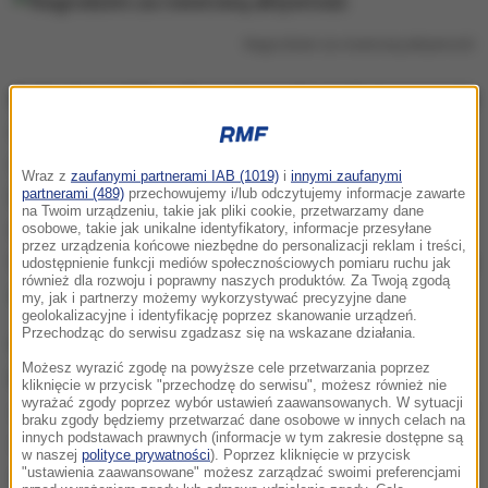
Nagrodzeni za rowerową aktywność
Dokładnie 1475 osób postanowiło podjąć wyzwanie
i do szkoły, na uczelnię, do pracy, na zakupy, jeździć
rowerem, zbierając punkty i rywalizując o nagrody.
Wraz z
zaufanymi partnerami IAB (1019)
i
innymi zaufanymi
Dziś już wiadomo, że w ciągu miesiąca
partnerami (489)
przechowujemy i/lub odczytujemy informacje zawarte
na Twoim urządzeniu, takie jak pliki cookie, przetwarzamy dane
mieszkańcom udało się łącznie pokonać ponad 400
osobowe, takie jak unikalne identyfikatory, informacje przesyłane
przez urządzenia końcowe niezbędne do personalizacji reklam i treści,
tysięcy kilometrów.
To oznacza, że wspólnie 10 razy
udostępnienie funkcji mediów społecznościowych pomiaru ruchu jak
również dla rozwoju i poprawny naszych produktów. Za Twoją zgodą
okrążyli Ziemię.
my, jak i partnerzy możemy wykorzystywać precyzyjne dane
geolokalizacyjne i identyfikację poprzez skanowanie urządzeń.
Przechodząc do serwisu zgadzasz się na wskazane działania.
Najwięcej, bo 900 km,
zrobiła w kategorii
Możesz wyrazić zgodę na powyższe cele przetwarzania poprzez
indywidualnej Marta Janczak.
Lekarz nakazał mi
kliknięcie w przycisk "przechodzę do serwisu", możesz również nie
wyrażać zgody poprzez wybór ustawień zaawansowanych. W sytuacji
uprawiać codziennie przez 30 minut sport. Wybrałam
braku zgody będziemy przetwarzać dane osobowe w innych celach na
innych podstawach prawnych (informacje w tym zakresie dostępne są
rower i mocno się zmotywowałam. Z uśmiechem
w naszej
polityce prywatności
). Poprzez kliknięcie w przycisk
mijałam codziennie długi korek na Jagodnie. To
"ustawienia zaawansowane" możesz zarządzać swoimi preferencjami