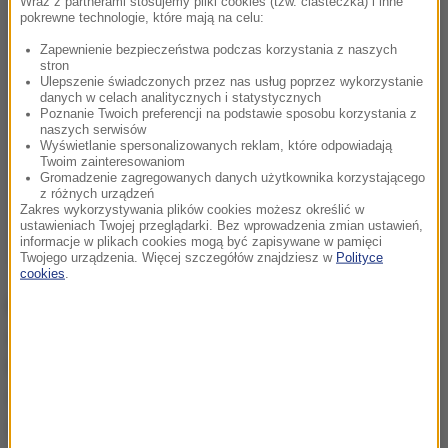
Wraz z partnerami stosujemy pliki cookies (tzw. ciasteczka) i inne
pokrewne technologie, które mają na celu:
Zapewnienie bezpieczeństwa podczas korzystania z naszych
stron
Ulepszenie świadczonych przez nas usług poprzez wykorzystanie
danych w celach analitycznych i statystycznych
Poznanie Twoich preferencji na podstawie sposobu korzystania z
naszych serwisów
Wyświetlanie spersonalizowanych reklam, które odpowiadają
Twoim zainteresowaniom
Gromadzenie zagregowanych danych użytkownika korzystającego
z różnych urządzeń
Zakres wykorzystywania plików cookies możesz określić w
ustawieniach Twojej przeglądarki. Bez wprowadzenia zmian ustawień,
informacje w plikach cookies mogą być zapisywane w pamięci
Twojego urządzenia. Więcej szczegółów znajdziesz w
Polityce
cookies
.
Miasto przekonuje, że warto się przesiadać
zwłaszcza że we Wrocławiu wciąż powstają kolejne
trasy rowerowe.
Konsekwentnie realizujemy zadania
Planu działań rowerowych do 2030 roku. Jeszcze w
tym roku będziemy mieć zakończone i zrealizowane