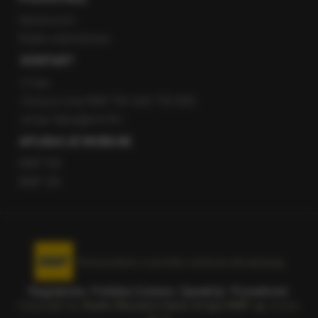
Newsroom
Radio internetowe
KONTAKT
O nas
Gorąca Linia RMF FM: 600 700 800
email: fakty@rmf.fm
APLIKACJE MOBILNE
RMF FM
RMF ON
Korzystanie z portalu oznacza akceptację
Regulaminu
.
Polityka Cookies
.
SpeakUp
.
Prywatność
.
Copyright by
Radio Muzyka Fakty Grupa RMF sp. z o.o.