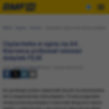
RMF24
Regiony
Wrocław
Ciężarówka w ogniu na A4. Kierowca próbował r
Ciężarówka w ogniu na A4.
Kierowca próbował ratować
dobytek FILM
Autor:
Waldemar Stelmach
Piątek, 1 sierpnia 2025 (07:55)
Do groźnego pożaru ciężarówki doszło na autostradzie
A4 w województwie dolnośląskim. Przed przyjazdem
straży pożarnej policjanci rozpoczęli akcję przy użyciu
gaśnic z radiowozów, a do pomocy włączyli się także