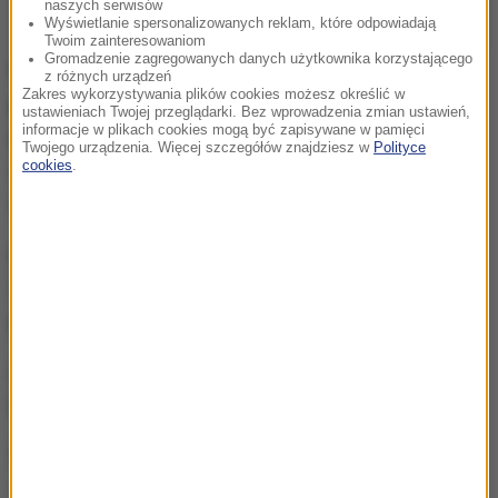
naszych serwisów
Wyświetlanie spersonalizowanych reklam, które odpowiadają
Twoim zainteresowaniom
Gromadzenie zagregowanych danych użytkownika korzystającego
W trakcie akcji doszło do kilku wybuchów
z różnych urządzeń
Zakres wykorzystywania plików cookies możesz określić w
płonących opon w ciężarówce.
Funkcjonariusze
ustawieniach Twojej przeglądarki. Bez wprowadzenia zmian ustawień,
informacje w plikach cookies mogą być zapisywane w pamięci
pomogli utworzyć korytarz życia, umożliwiając
Twojego urządzenia. Więcej szczegółów znajdziesz w
Polityce
cookies
.
służbom ratunkowym szybki dojazd na miejsce
zdarzenia.
Na szczęście w wyniku pożaru
nikt nie ucierpiał.
Część pożaru ciężarówki została ugaszona jeszcze
przed przyjazdem strażaków.
Całe zdarzenie zostało zarejestrowane przez
kamery nasobne interweniujących policjantów.
Źródło: RMF24
autostrada A4
Tagi: