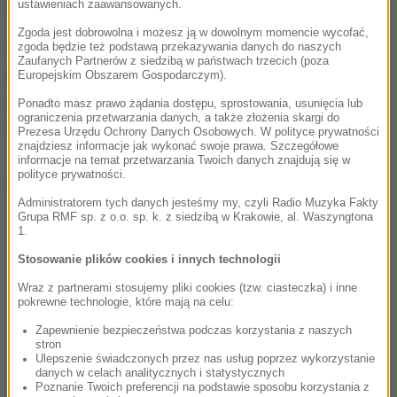
ustawieniach zaawansowanych.
się ognia i częściowo ugasić pożar ciężarówki.
Zgoda jest dobrowolna i możesz ją w dowolnym momencie wycofać,
Sytuacja była szczególnie niebezpieczna, ponieważ
zgoda będzie też podstawą przekazywania danych do naszych
Zaufanych Partnerów z siedzibą w państwach trzecich (poza
ogień przeniósł się również na pobliskie pola
Europejskim Obszarem Gospodarczym).
uprawne, na których rosła sucha pszenica.
Silny
Ponadto masz prawo żądania dostępu, sprostowania, usunięcia lub
ograniczenia przetwarzania danych, a także złożenia skargi do
wiatr dodatkowo utrudniał akcję.
Prezesa Urzędu Ochrony Danych Osobowych. W polityce prywatności
znajdziesz informacje jak wykonać swoje prawa. Szczegółowe
informacje na temat przetwarzania Twoich danych znajdują się w
polityce prywatności.
Dalsza część artykułu pod materiałem video:
Administratorem tych danych jesteśmy my, czyli Radio Muzyka Fakty
Grupa RMF sp. z o.o. sp. k. z siedzibą w Krakowie, al. Waszyngtona
1.
Stosowanie plików cookies i innych technologii
Wraz z partnerami stosujemy pliki cookies (tzw. ciasteczka) i inne
pokrewne technologie, które mają na celu:
Zapewnienie bezpieczeństwa podczas korzystania z naszych
stron
Ulepszenie świadczonych przez nas usług poprzez wykorzystanie
danych w celach analitycznych i statystycznych
Poznanie Twoich preferencji na podstawie sposobu korzystania z