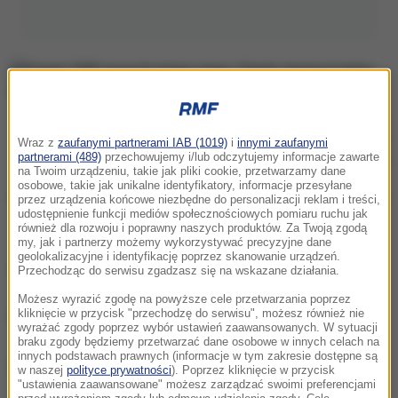
Amazon uruchomi centrum logistyczne w Dobromierzu (fot.
Kirkam)
Wraz z
zaufanymi partnerami IAB (1019)
i
innymi zaufanymi
partnerami (489)
przechowujemy i/lub odczytujemy informacje zawarte
/
Shutterstock
na Twoim urządzeniu, takie jak pliki cookie, przetwarzamy dane
osobowe, takie jak unikalne identyfikatory, informacje przesyłane
W październiku Amazon otworzy w Dobromierzu
przez urządzenia końcowe niezbędne do personalizacji reklam i treści,
udostępnienie funkcji mediów społecznościowych pomiaru ruchu jak
na Dolnym Śląsku swoje dwunaste centrum
również dla rozwoju i poprawny naszych produktów. Za Twoją zgodą
logistyczne w Polsce.
my, jak i partnerzy możemy wykorzystywać precyzyjne dane
geolokalizacyjne i identyfikację poprzez skanowanie urządzeń.
Będzie to czwarte robotyczne centrum
Przechodząc do serwisu zgadzasz się na wskazane działania.
logistyczne Amazona w Polsce.
Możesz wyrazić zgodę na powyższe cele przetwarzania poprzez
Amazon w Polsce działa od 2014 roku,
kliknięcie w przycisk "przechodzę do serwisu", możesz również nie
wyrażać zgody poprzez wybór ustawień zaawansowanych. W sytuacji
zatrudniając ponad 19 tys. osób.
braku zgody będziemy przetwarzać dane osobowe w innych celach na
innych podstawach prawnych (informacje w tym zakresie dostępne są
Najważniejsze informacje z kraju i ze świata
w naszej
polityce prywatności
). Poprzez kliknięcie w przycisk
"ustawienia zaawansowane" możesz zarządzać swoimi preferencjami
znajdziesz na stronie głównej
RMF24