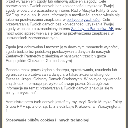
W niedzielę o 18:22 stołeczna policja dostała
przed wyrażeniem zgody lub odmową udzielenia zgody. Cele
przetwarzania Twoich danych bez konieczności uzyskania Twojej
zgłoszenie o wypadku autobusu linii 186. Ze
zgody w oparciu o uzasadniony interes Radio Muzyka Fakty Grupa
RMF sp. z o.o. sp. k. oraz informacje o możliwości sprzeciwienia się
wstępnych ustaleń wynika, że w rejonie Ronda
takiemu przetwarzaniu znajdziesz w
polityce prywatności
. Cele
Zesłańców Syberyjskich
autobus linii 186 miał
przetwarzania Twoich danych bez konieczności uzyskania Twojej
zgody w oparciu o uzasadniony interes
Zaufanych Partnerów IAB
oraz
najpierw zderzyć się z tramwajem, a następnie
możliwość sprzeciwienia się takiemu przetwarzaniu znajdziesz w
ustawieniach zaawansowanych.
odjechać w kierunku ronda. Uszkodził po drodze
Zgoda jest dobrowolna i możesz ją w dowolnym momencie wycofać,
kilkanaście samochodów i ostatecznie wjechał do
zgoda będzie też podstawą przekazywania danych do naszych
Zaufanych Partnerów z siedzibą w państwach trzecich (poza
przejścia podziemnego
. Zepchnął do niego również
Europejskim Obszarem Gospodarczym).
jedno z aut.
Ponadto masz prawo żądania dostępu, sprostowania, usunięcia lub
ograniczenia przetwarzania danych, a także złożenia skargi do
Prezesa Urzędu Ochrony Danych Osobowych. W polityce prywatności
znajdziesz informacje jak wykonać swoje prawa. Szczegółowe
informacje na temat przetwarzania Twoich danych znajdują się w
polityce prywatności.
Miejsce wypadku w rejonie Ronda Zesłańców Syberyjskich w Warszawie,
Administratorem tych danych jesteśmy my, czyli Radio Muzyka Fakty
fot. Paweł Supernak
Grupa RMF sp. z o.o. sp. k. z siedzibą w Krakowie, al. Waszyngtona
1.
/
PAP
Stosowanie plików cookies i innych technologii