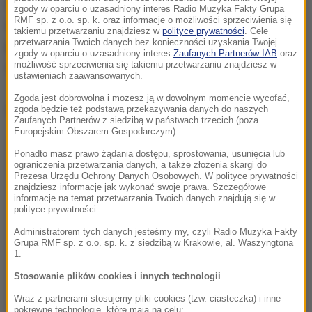
wskoczyło do rzeki, aby dopłynąć do barki, na której
zgody w oparciu o uzasadniony interes Radio Muzyka Fakty Grupa
RMF sp. z o.o. sp. k. oraz informacje o możliwości sprzeciwienia się
śpiewał raper. W pewnym momencie do barki
takiemu przetwarzaniu znajdziesz w
polityce prywatności
. Cele
przetwarzania Twoich danych bez konieczności uzyskania Twojej
podpłynęła policyjna motorówka i funkcjonariusze
zgody w oparciu o uzasadniony interes
Zaufanych Partnerów IAB
oraz
zakończyli wydarzenie.
możliwość sprzeciwienia się takiemu przetwarzaniu znajdziesz w
ustawieniach zaawansowanych.
Zgoda jest dobrowolna i możesz ją w dowolnym momencie wycofać,
Dalsza część artykułu pod materiałem video:
zgoda będzie też podstawą przekazywania danych do naszych
Zaufanych Partnerów z siedzibą w państwach trzecich (poza
Europejskim Obszarem Gospodarczym).
Ponadto masz prawo żądania dostępu, sprostowania, usunięcia lub
ograniczenia przetwarzania danych, a także złożenia skargi do
Prezesa Urzędu Ochrony Danych Osobowych. W polityce prywatności
znajdziesz informacje jak wykonać swoje prawa. Szczegółowe
informacje na temat przetwarzania Twoich danych znajdują się w
polityce prywatności.
Administratorem tych danych jesteśmy my, czyli Radio Muzyka Fakty
Grupa RMF sp. z o.o. sp. k. z siedzibą w Krakowie, al. Waszyngtona
1.
Stosowanie plików cookies i innych technologii
Wraz z partnerami stosujemy pliki cookies (tzw. ciasteczka) i inne
pokrewne technologie, które mają na celu: