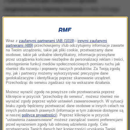
1 czerwca wszczęto śledztwo w sprawie
zorganizowania imprezy masowe
j w dniu 23 maja
2022 roku w Warszawie, przy Bulwarach Flotylli
Wiślanej, na odcinku od Mostu Poniatowskiego do
Płyty Desantu, bez wymaganego zezwolenia
-
Wraz z
zaufanymi partnerami IAB (1019)
i
innymi zaufanymi
poinformowała rzeczniczka Prokuratury Okręgowej
partnerami (489)
przechowujemy i/lub odczytujemy informacje zawarte
na Twoim urządzeniu, takie jak pliki cookie, przetwarzamy dane
w Warszawie, Aleksandra Skrzyniarz.
osobowe, takie jak unikalne identyfikatory, informacje przesyłane
przez urządzenia końcowe niezbędne do personalizacji reklam i treści,
udostępnienie funkcji mediów społecznościowych pomiaru ruchu jak
Dodała, że śledczy gromadzą materiał dowodowy w
również dla rozwoju i poprawny naszych produktów. Za Twoją zgodą
my, jak i partnerzy możemy wykorzystywać precyzyjne dane
sprawie.
geolokalizacyjne i identyfikację poprzez skanowanie urządzeń.
Przechodząc do serwisu zgadzasz się na wskazane działania.
W poniedziałek, 23 maja, znany raper Mata
Możesz wyrazić zgodę na powyższe cele przetwarzania poprzez
zorganizował koncert na bulwarach wiślanych. Na
kliknięcie w przycisk "przechodzę do serwisu", możesz również nie
wyrażać zgody poprzez wybór ustawień zaawansowanych. W sytuacji
wydarzenie przyszło kilka tysięcy osób, a sam
braku zgody będziemy przetwarzać dane osobowe w innych celach na
innych podstawach prawnych (informacje w tym zakresie dostępne są
artysta występował na barce pływającej wzdłuż
w naszej
polityce prywatności
). Poprzez kliknięcie w przycisk
"ustawienia zaawansowane" możesz zarządzać swoimi preferencjami
bulwarów. Podczas wydarzenia kilka osób
przed wyrażeniem zgody lub odmową udzielenia zgody. Cele
przetwarzania Twoich danych bez konieczności uzyskania Twojej