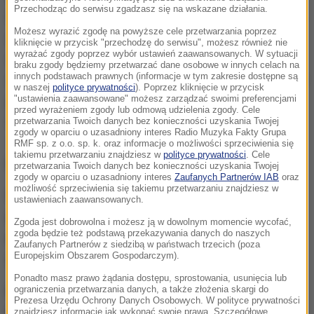
Przechodząc do serwisu zgadzasz się na wskazane działania.
Również w oparciu o ten etos działań nieregularnych,
Możesz wyrazić zgodę na powyższe cele przetwarzania poprzez
z okresu Powstania Styczniowego. Proszę sobie
kliknięcie w przycisk "przechodzę do serwisu", możesz również nie
wyrażać zgody poprzez wybór ustawień zaawansowanych. W sytuacji
wyobrazić, że dokument powołujący Kedyw,
braku zgody będziemy przetwarzać dane osobowe w innych celach na
innych podstawach prawnych (informacje w tym zakresie dostępne są
organizujący go w sposób formalny, został podpisany
w naszej
polityce prywatności
). Poprzez kliknięcie w przycisk
przez Grota Roweckiego w 80. rocznicę rozpoczęcia
"ustawienia zaawansowane" możesz zarządzać swoimi preferencjami
przed wyrażeniem zgody lub odmową udzielenia zgody. Cele
Powstania Styczniowego. Konkretnie 22 stycznia
przetwarzania Twoich danych bez konieczności uzyskania Twojej
zgody w oparciu o uzasadniony interes Radio Muzyka Fakty Grupa
1943 roku. I ten rozkaz również tutaj mamy
– dodaje
RMF sp. z o.o. sp. k. oraz informacje o możliwości sprzeciwienia się
takiemu przetwarzaniu znajdziesz w
polityce prywatności
. Cele
Kierzkowski.
przetwarzania Twoich danych bez konieczności uzyskania Twojej
zgody w oparciu o uzasadniony interes
Zaufanych Partnerów IAB
oraz
możliwość sprzeciwienia się takiemu przetwarzaniu znajdziesz w
Wśród archiwaliów jest też
meldunek z wykonania
ustawieniach zaawansowanych.
zamachu na Franza Kutscherę z 1 lutego 1944
Zgoda jest dobrowolna i możesz ją w dowolnym momencie wycofać,
zgoda będzie też podstawą przekazywania danych do naszych
roku.
To oryginalny raport, wykonany już po akcji, ze
Zaufanych Partnerów z siedzibą w państwach trzecich (poza
Europejskim Obszarem Gospodarczym).
szkicem taktycznym. , sytuacyjnym.
Ponadto masz prawo żądania dostępu, sprostowania, usunięcia lub
Kolejnym unikatowym dokumentem jest
raport
ograniczenia przetwarzania danych, a także złożenia skargi do
Prezesa Urzędu Ochrony Danych Osobowych. W polityce prywatności
sporządzony przez Jana Piwnika, pseudonim
znajdziesz informacje jak wykonać swoje prawa. Szczegółowe