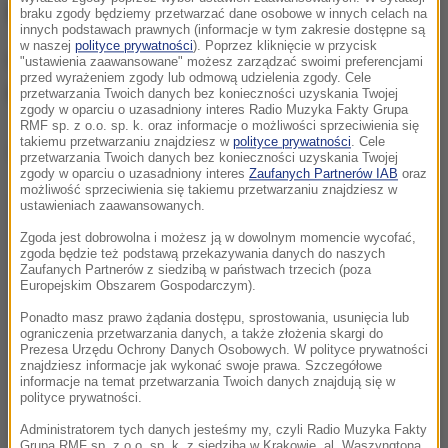
Nieznane konsekwencje
braku zgody będziemy przetwarzać dane osobowe w innych celach na
innych podstawach prawnych (informacje w tym zakresie dostępne są
w naszej
polityce prywatności
). Poprzez kliknięcie w przycisk
Klub stwierdził, że chce "raz jeszcze
jednoznacznie
"ustawienia zaawansowane" możesz zarządzać swoimi preferencjami
przed wyrażeniem zgody lub odmową udzielenia zgody. Cele
potępić takie zachowania
".
przetwarzania Twoich danych bez konieczności uzyskania Twojej
zgody w oparciu o uzasadniony interes Radio Muzyka Fakty Grupa
RMF sp. z o.o. sp. k. oraz informacje o możliwości sprzeciwienia się
takiemu przetwarzaniu znajdziesz w
polityce prywatności
. Cele
Dalsza część artykułu pod materiałem video:
przetwarzania Twoich danych bez konieczności uzyskania Twojej
zgody w oparciu o uzasadniony interes
Zaufanych Partnerów IAB
oraz
możliwość sprzeciwienia się takiemu przetwarzaniu znajdziesz w
ustawieniach zaawansowanych.
Zgoda jest dobrowolna i możesz ją w dowolnym momencie wycofać,
zgoda będzie też podstawą przekazywania danych do naszych
Zaufanych Partnerów z siedzibą w państwach trzecich (poza
Europejskim Obszarem Gospodarczym).
Ponadto masz prawo żądania dostępu, sprostowania, usunięcia lub
ograniczenia przetwarzania danych, a także złożenia skargi do
Prezesa Urzędu Ochrony Danych Osobowych. W polityce prywatności
znajdziesz informacje jak wykonać swoje prawa. Szczegółowe
informacje na temat przetwarzania Twoich danych znajdują się w
polityce prywatności.
Administratorem tych danych jesteśmy my, czyli Radio Muzyka Fakty
Grupa RMF sp. z o.o. sp. k. z siedzibą w Krakowie, al. Waszyngtona