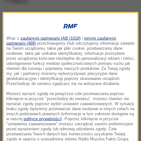
W związku z tą sytuacją rozważane są obecnie
opcje ponownego ogłoszenia przetargu. Oznacza to,
że zaplanowane prace modernizacyjne, mające na
Wraz z
zaufanymi partnerami IAB (1019)
i
innymi zaufanymi
celu nie tylko odnowienie konstrukcji molo, ale także
partnerami (489)
przechowujemy i/lub odczytujemy informacje zawarte
na Twoim urządzeniu, takie jak pliki cookie, przetwarzamy dane
wymianę pokładu na deski modrzewiowe oraz
osobowe, takie jak unikalne identyfikatory, informacje przesyłane
przez urządzenia końcowe niezbędne do personalizacji reklam i treści,
remont balustrad, zostaną przeprowadzone
udostępnienie funkcji mediów społecznościowych pomiaru ruchu jak
również dla rozwoju i poprawny naszych produktów. Za Twoją zgodą
najwcześniej
jesienią
. Prace te miały początkowo
my, jak i partnerzy możemy wykorzystywać precyzyjne dane
geolokalizacyjne i identyfikację poprzez skanowanie urządzeń.
ruszyć wiosną, aby umożliwić spacerowiczom
Przechodząc do serwisu zgadzasz się na wskazane działania.
korzystanie z molo przed rozpoczęciem sezonu
Możesz wyrazić zgodę na powyższe cele przetwarzania poprzez
kliknięcie w przycisk "przechodzę do serwisu", możesz również nie
wakacyjnego.
wyrażać zgody poprzez wybór ustawień zaawansowanych. W sytuacji
braku zgody będziemy przetwarzać dane osobowe w innych celach na
Obecnie analizowane są możliwości ponownego
innych podstawach prawnych (informacje w tym zakresie dostępne są
w naszej
polityce prywatności
). Poprzez kliknięcie w przycisk
ogłoszenia przetargu. W tej sytuacji remont molo
"ustawienia zaawansowane" możesz zarządzać swoimi preferencjami
przed wyrażeniem zgody lub odmową udzielenia zgody. Cele
zostanie przesunięty na jesień, po zakończeniu
przetwarzania Twoich danych bez konieczności uzyskania Twojej
zgody w oparciu o uzasadniony interes Radio Muzyka Fakty Grupa