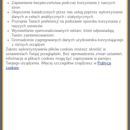
Zapewnienie bezpieczeństwa podczas korzystania z naszych
stron
Ulepszenie świadczonych przez nas usług poprzez wykorzystanie
danych w celach analitycznych i statystycznych
Poznanie Twoich preferencji na podstawie sposobu korzystania z
naszych serwisów
Wyświetlanie spersonalizowanych reklam, które odpowiadają
Twoim zainteresowaniom
Gromadzenie zagregowanych danych użytkownika korzystającego
z różnych urządzeń
Historyczny drewniany pomost w Brzeźnie
Zakres wykorzystywania plików cookies możesz określić w
ustawieniach Twojej przeglądarki. Bez wprowadzenia zmian ustawień,
znajdował się nieco dalej, około kilometra w stronę
informacje w plikach cookies mogą być zapisywane w pamięci
portu. Po nim pozostały jedynie fragmenty
Twojego urządzenia. Więcej szczegółów znajdziesz w
Polityce
cookies
.
betonowego wejścia.
W miejscu, w którym dziś stoi, zostało odbudowane
blisko 30 lat temu.
Źródło: RMF FM
Gdańsk
Tagi: