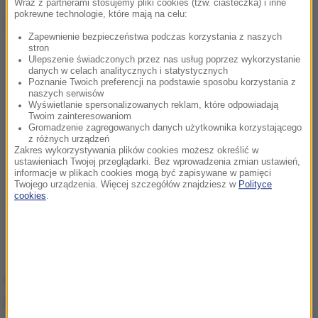
Wraz z partnerami stosujemy pliki cookies (tzw. ciasteczka) i inne
pokrewne technologie, które mają na celu:
Dalsza część artykułu pod materiałem video:
Zapewnienie bezpieczeństwa podczas korzystania z naszych
stron
Ulepszenie świadczonych przez nas usług poprzez wykorzystanie
danych w celach analitycznych i statystycznych
Poznanie Twoich preferencji na podstawie sposobu korzystania z
naszych serwisów
Wyświetlanie spersonalizowanych reklam, które odpowiadają
Twoim zainteresowaniom
Gromadzenie zagregowanych danych użytkownika korzystającego
z różnych urządzeń
Zakres wykorzystywania plików cookies możesz określić w
ustawieniach Twojej przeglądarki. Bez wprowadzenia zmian ustawień,
informacje w plikach cookies mogą być zapisywane w pamięci
Twojego urządzenia. Więcej szczegółów znajdziesz w
Polityce
cookies
.
Także wczoraj policjanci
zatrzymali 76-letnia
mieszkankę Gdańska, która ukradła kilkadziesiąt
artykułów
w jednym ze sklepów znanej sieci