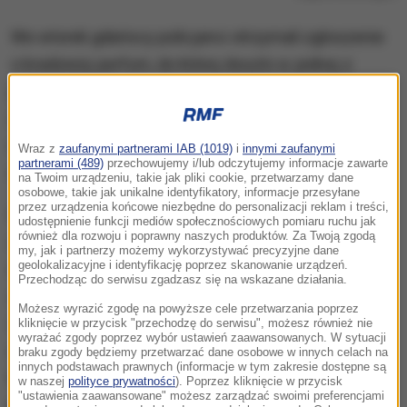
We wtorek gdańscy policjanci otrzymali zgłoszenie
o kradzieży perfum, do której doszło w jednej z
gdańskich galerii handlowych. Funkcjonariusze
zabezpieczyli oraz sprawdzili monitoringi,
rozmawiali też z osobami, które mogły mieć
Wraz z
zaufanymi partnerami IAB (1019)
i
innymi zaufanymi
partnerami (489)
przechowujemy i/lub odczytujemy informacje zawarte
informacje na temat sprawcy.
na Twoim urządzeniu, takie jak pliki cookie, przetwarzamy dane
osobowe, takie jak unikalne identyfikatory, informacje przesyłane
przez urządzenia końcowe niezbędne do personalizacji reklam i treści,
Przed godz. 21:00 w środę kryminalni dowiedzieli się,
udostępnienie funkcji mediów społecznościowych pomiaru ruchu jak
również dla rozwoju i poprawny naszych produktów. Za Twoją zgodą
że sprawca, którego szukają, jest
my, jak i partnerzy możemy wykorzystywać precyzyjne dane
geolokalizacyjne i identyfikację poprzez skanowanie urządzeń.
najprawdopodobniej w jednej z galerii. Mężczyzna
Przechodząc do serwisu zgadzasz się na wskazane działania.
został zatrzymany i zabrany na komisariat. Podczas
Możesz wyrazić zgodę na powyższe cele przetwarzania poprzez
dalszej pracy nad tą sprawą policjanci ustalili, że ma
kliknięcie w przycisk "przechodzę do serwisu", możesz również nie
wyrażać zgody poprzez wybór ustawień zaawansowanych. W sytuacji
na swoim koncie także inne kradzieże.
34-latek z
braku zgody będziemy przetwarzać dane osobowe w innych celach na
innych podstawach prawnych (informacje w tym zakresie dostępne są
Warszawy usłyszał łącznie dwa zarzuty kradzieży
w naszej
polityce prywatności
). Poprzez kliknięcie w przycisk
"ustawienia zaawansowane" możesz zarządzać swoimi preferencjami
perfum o wartości ponad 1000 zł.