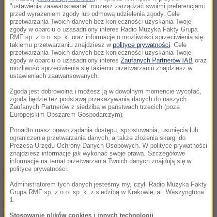
"ustawienia zaawansowane" możesz zarządzać swoimi preferencjami
przed wyrażeniem zgody lub odmową udzielenia zgody. Cele
przetwarzania Twoich danych bez konieczności uzyskania Twojej
zgody w oparciu o uzasadniony interes Radio Muzyka Fakty Grupa
RMF sp. z o.o. sp. k. oraz informacje o możliwości sprzeciwienia się
takiemu przetwarzaniu znajdziesz w
polityce prywatności
. Cele
przetwarzania Twoich danych bez konieczności uzyskania Twojej
zgody w oparciu o uzasadniony interes
Zaufanych Partnerów IAB
oraz
możliwość sprzeciwienia się takiemu przetwarzaniu znajdziesz w
ustawieniach zaawansowanych.
Zgoda jest dobrowolna i możesz ją w dowolnym momencie wycofać,
zgoda będzie też podstawą przekazywania danych do naszych
Zaufanych Partnerów z siedzibą w państwach trzecich (poza
Europejskim Obszarem Gospodarczym).
Ponadto masz prawo żądania dostępu, sprostowania, usunięcia lub
ograniczenia przetwarzania danych, a także złożenia skargi do
Prezesa Urzędu Ochrony Danych Osobowych. W polityce prywatności
znajdziesz informacje jak wykonać swoje prawa. Szczegółowe
informacje na temat przetwarzania Twoich danych znajdują się w
polityce prywatności.
Kpt. Wojciech Poloczek z Komendy Powiatowej
Administratorem tych danych jesteśmy my, czyli Radio Muzyka Fakty
Państwowej Straży Pożarnej w Tarnowskich Górach
Grupa RMF sp. z o.o. sp. k. z siedzibą w Krakowie, al. Waszyngtona
powiedział PAP, że
pożar wybuchł w okolicach ul.
1.
Fabrycznej i Bocznej
.
Stosowanie plików cookies i innych technologii