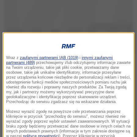
Wraz z
zaufanymi partnerami IAB (1019)
i
innymi zaufanymi
partnerami (489)
przechowujemy i/lub odczytujemy informacje zawarte
na Twoim urządzeniu, takie jak pliki cookie, przetwarzamy dane
osobowe, takie jak unikalne identyfikatory, informacje przesyłane
przez urządzenia końcowe niezbędne do personalizacji reklam i treści,
udostępnienie funkcji mediów społecznościowych pomiaru ruchu jak
również dla rozwoju i poprawny naszych produktów. Za Twoją zgodą
my, jak i partnerzy możemy wykorzystywać precyzyjne dane
geolokalizacyjne i identyfikację poprzez skanowanie urządzeń.
Przechodząc do serwisu zgadzasz się na wskazane działania.
Możesz wyrazić zgodę na powyższe cele przetwarzania poprzez
kliknięcie w przycisk "przechodzę do serwisu", możesz również nie
wyrażać zgody poprzez wybór ustawień zaawansowanych. W sytuacji
braku zgody będziemy przetwarzać dane osobowe w innych celach na
innych podstawach prawnych (informacje w tym zakresie dostępne są
w naszej
polityce prywatności
). Poprzez kliknięcie w przycisk