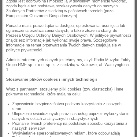
świetlne ostrzegające o nadjeżdżającym pociągu
Zgoda jest dobrowolna i możesz ją w dowolnym momencie wycofać,
zgoda będzie też podstawą przekazywania danych do naszych
były włączone.
Zaufanych Partnerów z siedzibą w państwach trzecich (poza
Europejskim Obszarem Gospodarczym).
Ponadto masz prawo żądania dostępu, sprostowania, usunięcia lub
Dalsza część artykułu pod materiałem video:
ograniczenia przetwarzania danych, a także złożenia skargi do
Prezesa Urzędu Ochrony Danych Osobowych. W polityce prywatności
znajdziesz informacje jak wykonać swoje prawa. Szczegółowe
informacje na temat przetwarzania Twoich danych znajdują się w
polityce prywatności.
Administratorem tych danych jesteśmy my, czyli Radio Muzyka Fakty
Grupa RMF sp. z o.o. sp. k. z siedzibą w Krakowie, al. Waszyngtona
1.
Stosowanie plików cookies i innych technologii
Wraz z partnerami stosujemy pliki cookies (tzw. ciasteczka) i inne
pokrewne technologie, które mają na celu:
Zapewnienie bezpieczeństwa podczas korzystania z naszych
stron
Ulepszenie świadczonych przez nas usług poprzez wykorzystanie
danych w celach analitycznych i statystycznych
Autobus zatrzymał się tak, że
nie dało się w pełni
Poznanie Twoich preferencji na podstawie sposobu korzystania z
naszych serwisów
opuścić szlabanów.
Jeden z nich oparł się o dach
Wyświetlanie spersonalizowanych reklam, które odpowiadają