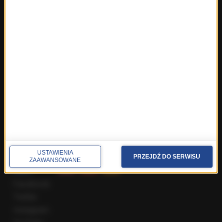
Fakty z Warszawy
Fakty z Wrocławia
Fakty z Zakopanego
ROZMOWY W RMF FM
Najnowsze rozmowy w RMF FM
Rozmowa o 7:00 w RMF FM i Radiu RMF24
Poranna rozmowa w RMF FM
Popołudniowa rozmowa w RMF FM
Gość Krzysztofa Ziemca w RMF FM
Rozmowy w Radiu RMF24
SPOŁECZNOŚĆ
USTAWIENIA
PRZEJDŹ DO SERWISU
ZAAWANSOWANE
Facebook
Twitter
Instagram