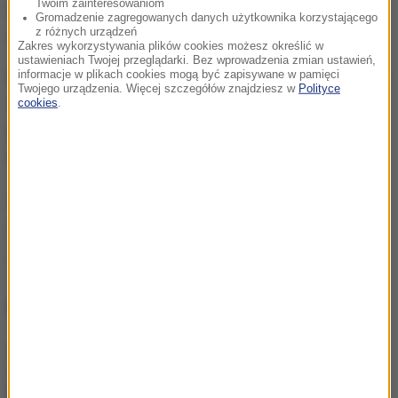
Twoim zainteresowaniom
autobusu. Wtedy zareagował kierowca innego
Gromadzenie zagregowanych danych użytkownika korzystającego
z różnych urządzeń
samochodu.
Zakres wykorzystywania plików cookies możesz określić w
ustawieniach Twojej przeglądarki. Bez wprowadzenia zmian ustawień,
Mężczyzna podbiegł do autobusu i nakłonił kierowcę
informacje w plikach cookies mogą być zapisywane w pamięci
Twojego urządzenia. Więcej szczegółów znajdziesz w
Polityce
do
wycofania się w bezpieczne miejsce.
Chwilę
cookies
.
później przez przejazd przejechał jeden z pociągów
linii podmiejskiej.
Opracowanie:
Karolina Wasyl
Źródło: RMF FM
Katowice
przejazd kolejowy
Tagi:
NAJWAŻNIEJSZE FAKTY
Dramatyczna akcja
ratunkowa na Sole.
Nastolatkowie odcięci od