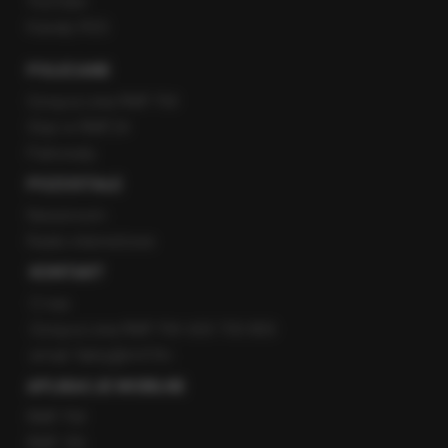
YouTube
Kanały RSS
POLECANE
Gorąca Linia RMF FM
Staż w RMF24
Patronaty
POZOSTAŁE
Newsroom
Radio internetowe
KONTAKT
O nas
Gorąca Linia RMF FM: 600 700 800
email: fakty@rmf.fm
APLIKACJE MOBILNE
RMF FM
RMF ON