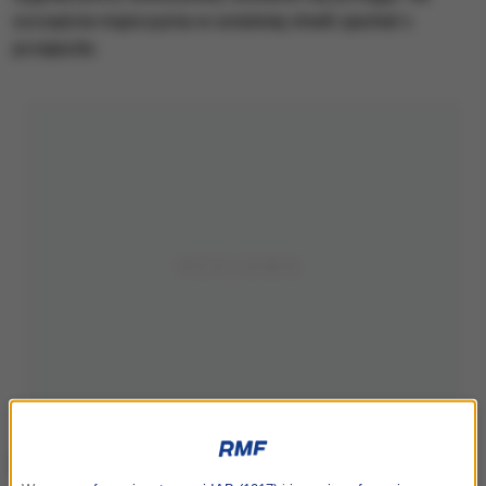
szczęście mężczyzna w ostatniej chwili zjechał z
przejazdu.