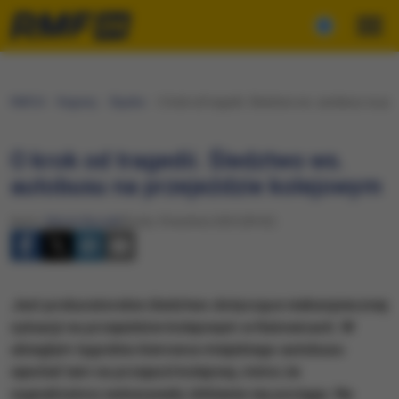
RMF24
Regiony
Śląskie
O krok od tragedii. Śledztwo ws. autobusu na pr
O krok od tragedii. Śledztwo ws.
autobusu na przejeździe kolejowym
Autor:
Marcin Buczek
Środa, 9 kwietnia 2025 (09:52)
Jest prokuratorskie śledztwo dotyczące niebezpiecznej
sytuacji na przejeździe kolejowym w Katowicach. W
ubiegłym tygodniu kierowca miejskiego autobusu
wjechał tam na przejazd kolejowy, mimo że
sygnalizatory wskazywały zbliżanie się pociągu. Na