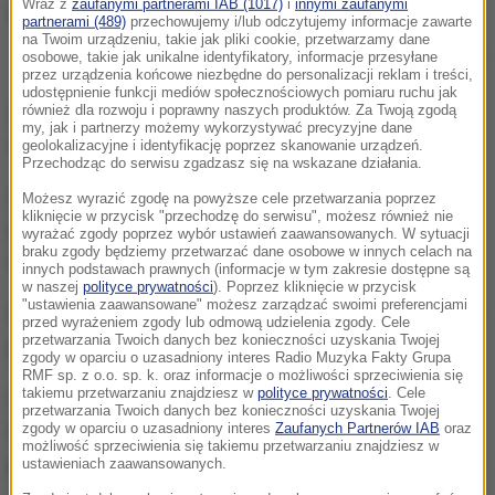
Wraz z
zaufanymi partnerami IAB (1017)
i
innymi zaufanymi
partnerami (489)
przechowujemy i/lub odczytujemy informacje zawarte
na Twoim urządzeniu, takie jak pliki cookie, przetwarzamy dane
osobowe, takie jak unikalne identyfikatory, informacje przesyłane
O krok od tragedii na przejeździe kolejowym (zdj. ilustracyjne)
przez urządzenia końcowe niezbędne do personalizacji reklam i treści,
udostępnienie funkcji mediów społecznościowych pomiaru ruchu jak
Zdaniem prokuratury, w autobusie mogło być
również dla rozwoju i poprawny naszych produktów. Za Twoją zgodą
my, jak i partnerzy możemy wykorzystywać precyzyjne dane
wówczas nawet
kilkudziesięciu pasażerów.
geolokalizacyjne i identyfikację poprzez skanowanie urządzeń.
Przechodząc do serwisu zgadzasz się na wskazane działania.
Śledztwo dotyczy
sprowadzenia bezpośredniego
Możesz wyrazić zgodę na powyższe cele przetwarzania poprzez
kliknięcie w przycisk "przechodzę do serwisu", możesz również nie
niebezpieczeństwa katastrofy w ruchu lądowym.
wyrażać zgody poprzez wybór ustawień zaawansowanych. W sytuacji
braku zgody będziemy przetwarzać dane osobowe w innych celach na
Grozi za to kara od pół roku do 8 lat więzienia.
innych podstawach prawnych (informacje w tym zakresie dostępne są
w naszej
polityce prywatności
). Poprzez kliknięcie w przycisk
"ustawienia zaawansowane" możesz zarządzać swoimi preferencjami
Prowadzenie postępowania w tej sprawie prokurator
przed wyrażeniem zgody lub odmową udzielenia zgody. Cele
przetwarzania Twoich danych bez konieczności uzyskania Twojej
powierzył katowickiej komendzie policji.
zgody w oparciu o uzasadniony interes Radio Muzyka Fakty Grupa
RMF sp. z o.o. sp. k. oraz informacje o możliwości sprzeciwienia się
takiemu przetwarzaniu znajdziesz w
polityce prywatności
. Cele
Do zdarzenia doszło w zeszłym tygodniu, kiedy
przetwarzania Twoich danych bez konieczności uzyskania Twojej
kierowca autobusu miejskiego linii 973
zatrzymał
zgody w oparciu o uzasadniony interes
Zaufanych Partnerów IAB
oraz
możliwość sprzeciwienia się takiemu przetwarzaniu znajdziesz w
pojazd na przejeździe kolejowym,
mimo że sygnały
ustawieniach zaawansowanych.