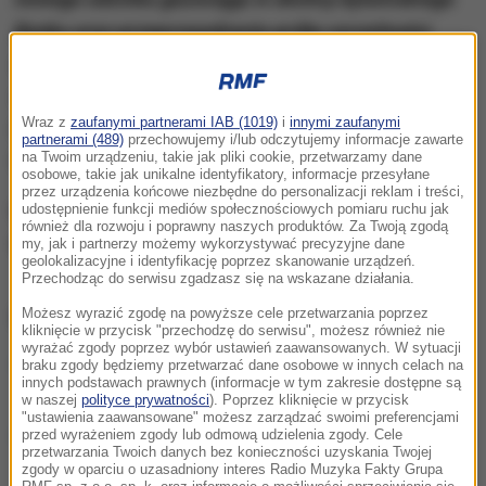
Rynku oraz przeprowadzania próby szczelności
,
doszło do awarii gazociągu dystrybuującego gaz do
mieszkańców Bytomia
- podaje bytomski urząd
Wraz z
zaufanymi partnerami IAB (1019)
i
innymi zaufanymi
miasta powołując się na Polską Spółkę
partnerami (489)
przechowujemy i/lub odczytujemy informacje zawarte
na Twoim urządzeniu, takie jak pliki cookie, przetwarzamy dane
Gazownictwa.
osobowe, takie jak unikalne identyfikatory, informacje przesyłane
przez urządzenia końcowe niezbędne do personalizacji reklam i treści,
Uszkodzenie gazociągu ma zostać usunięte do
udostępnienie funkcji mediów społecznościowych pomiaru ruchu jak
również dla rozwoju i poprawny naszych produktów. Za Twoją zgodą
wieczora
.
my, jak i partnerzy możemy wykorzystywać precyzyjne dane
geolokalizacyjne i identyfikację poprzez skanowanie urządzeń.
Przechodząc do serwisu zgadzasz się na wskazane działania.
Możesz wyrazić zgodę na powyższe cele przetwarzania poprzez
ZOBACZ RÓWNIEŻ:
kliknięcie w przycisk "przechodzę do serwisu", możesz również nie
wyrażać zgody poprzez wybór ustawień zaawansowanych. W sytuacji
Słup ognia na 10 metrów. Pożar gazociągu w
braku zgody będziemy przetwarzać dane osobowe w innych celach na
innych podstawach prawnych (informacje w tym zakresie dostępne są
Łódzkiem
w naszej
polityce prywatności
). Poprzez kliknięcie w przycisk
"ustawienia zaawansowane" możesz zarządzać swoimi preferencjami
Małopolska: Awaria gazociągu niedaleko Muszyny
przed wyrażeniem zgody lub odmową udzielenia zgody. Cele
przetwarzania Twoich danych bez konieczności uzyskania Twojej
zgody w oparciu o uzasadniony interes Radio Muzyka Fakty Grupa