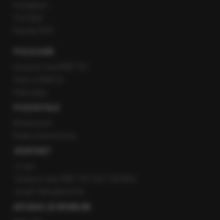
Instagram
YouTube
Kanały RSS
POLECANE
Gorąca Linia RMF FM
Staż w RMF24
Patronaty
POZOSTAŁE
Newsroom
Radio internetowe
KONTAKT
O nas
Gorąca Linia RMF FM: 600 700 800
email: fakty@rmf.fm
APLIKACJE MOBILNE