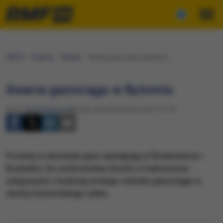
RMF24
Regiony
Śląskie
Awaria gazociągu w Bytomiu
Awaria gazociągu w Bytomiu
Autor:
Anna Kropaczek
Środa, 26 października 2022 (15:14)
Przerwy w dostawie gazu występują w Śródmieściu i
Rozbarku. Do uszkodzenia doszło w trakcie prac
związanych z budową nowego odcinka gazociągu w
okolicy bytomskiego rynku.