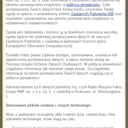
RMF sp. z o.o. sp. k. oraz informacje o możliwości sprzeciwienia się
Dalsza część artykułu pod materiałem video:
takiemu przetwarzaniu znajdziesz w
polityce prywatności
. Cele
przetwarzania Twoich danych bez konieczności uzyskania Twojej
zgody w oparciu o uzasadniony interes
Zaufanych Partnerów IAB
oraz
możliwość sprzeciwienia się takiemu przetwarzaniu znajdziesz w
ustawieniach zaawansowanych.
Zgoda jest dobrowolna i możesz ją w dowolnym momencie wycofać,
zgoda będzie też podstawą przekazywania danych do naszych
Zaufanych Partnerów z siedzibą w państwach trzecich (poza
Europejskim Obszarem Gospodarczym).
Ponadto masz prawo żądania dostępu, sprostowania, usunięcia lub
ograniczenia przetwarzania danych, a także złożenia skargi do
Prezesa Urzędu Ochrony Danych Osobowych. W polityce prywatności
znajdziesz informacje jak wykonać swoje prawa. Szczegółowe
informacje na temat przetwarzania Twoich danych znajdują się w
polityce prywatności.
Administratorem tych danych jesteśmy my, czyli Radio Muzyka Fakty
Jak podał Urząd Miejski w Bytomiu, "Polska Spółka
Grupa RMF sp. z o.o. sp. k. z siedzibą w Krakowie, al. Waszyngtona
1.
Gazownictwa prowadzi
intensywne prace mające
Stosowanie plików cookies i innych technologii
na celu przywrócenie w sposób bezpieczny
Wraz z partnerami stosujemy pliki cookies (tzw. ciasteczka) i inne
dostawy gazu
".
pokrewne technologie, które mają na celu: