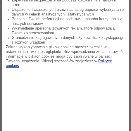
Zapewnienie bezpieczeństwa podczas korzystania z naszych
Przerwy w dostawach gazu do mieszkańców
stron
Ulepszenie świadczonych przez nas usług poprzez wykorzystanie
dotyczą kilkunastu ulic: Batorego, Piłsudskiego,
danych w celach analitycznych i statystycznych
Chorzowskiej, Piekarskiej, Łużyckiej, Katowickiej,
Poznanie Twoich preferencji na podstawie sposobu korzystania z
naszych serwisów
Chrobrego, Fałata, Stawowej, Sądowej, Jainty,
Wyświetlanie spersonalizowanych reklam, które odpowiadają
Twoim zainteresowaniom
Dworcowej, Matejki, Żołnierza Polskiego, Wałowej,
Gromadzenie zagregowanych danych użytkownika korzystającego
z różnych urządzeń
Olejniczaka, Łużyckiej, Powstańców Warszawskich,
Zakres wykorzystywania plików cookies możesz określić w
ustawieniach Twojej przeglądarki. Bez wprowadzenia zmian ustawień,
Przemysłowej, Moniuszki, Smolenia,
informacje w plikach cookies mogą być zapisywane w pamięci
Twojego urządzenia. Więcej szczegółów znajdziesz w
Polityce
Wyczółkowskiego, Rostka i Olejniczaka.
cookies
.