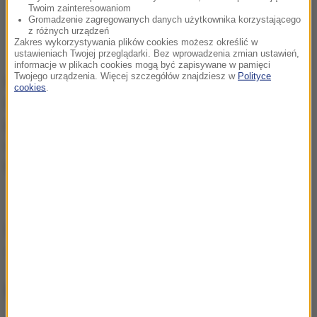
Twoim zainteresowaniom
Gromadzenie zagregowanych danych użytkownika korzystającego
z różnych urządzeń
Zakres wykorzystywania plików cookies możesz określić w
ustawieniach Twojej przeglądarki. Bez wprowadzenia zmian ustawień,
informacje w plikach cookies mogą być zapisywane w pamięci
Twojego urządzenia. Więcej szczegółów znajdziesz w
Polityce
Kolejne w najbliższym czasie trafią do komend
cookies
.
miejskich
w Rzeszowie i w Tarnobrzegu
. Nowe
pojazdy będą używane przez funkcjonariuszy
wydziałów ruchu drogowego. Łącznie na
Podkarpacie trafi 20 nowych motocykli.
Źródło: PAP
policja
Tagi:
NAJWAŻNIEJSZE FAKTY