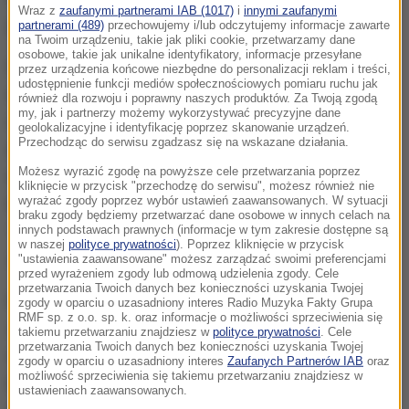
Wraz z
zaufanymi partnerami IAB (1017)
i
innymi zaufanymi
przystosowanej do wymogów policji.
partnerami (489)
przechowujemy i/lub odczytujemy informacje zawarte
na Twoim urządzeniu, takie jak pliki cookie, przetwarzamy dane
osobowe, takie jak unikalne identyfikatory, informacje przesyłane
Policyjna wersja tej maszyny jest jednoosobowa, a
przez urządzenia końcowe niezbędne do personalizacji reklam i treści,
udostępnienie funkcji mediów społecznościowych pomiaru ruchu jak
miejsce pasażera zajmuje zintegrowany z centralą
również dla rozwoju i poprawny naszych produktów. Za Twoją zgodą
my, jak i partnerzy możemy wykorzystywać precyzyjne dane
radiową kufer. Jednoślady zasilane są
geolokalizacyjne i identyfikację poprzez skanowanie urządzeń.
Przechodząc do serwisu zgadzasz się na wskazane działania.
dwucylindrowym silnikiem o pojemności 1254 cm
Możesz wyrazić zgodę na powyższe cele przetwarzania poprzez
sześć.
Silnik daje kierującemu do wykorzystania 136
kliknięcie w przycisk "przechodzę do serwisu", możesz również nie
wyrażać zgody poprzez wybór ustawień zaawansowanych. W sytuacji
koni mechanicznych, moment obrotowy o wartości
braku zgody będziemy przetwarzać dane osobowe w innych celach na
143 Nm skutecznie rozpędza motocykl -
innych podstawach prawnych (informacje w tym zakresie dostępne są
w naszej
polityce prywatności
). Poprzez kliknięcie w przycisk
zaznaczono w policyjnej notatce.
"ustawienia zaawansowane" możesz zarządzać swoimi preferencjami
przed wyrażeniem zgody lub odmową udzielenia zgody. Cele
przetwarzania Twoich danych bez konieczności uzyskania Twojej
Maszyny zostały pomalowane w nowe barwy,
zgody w oparciu o uzasadniony interes Radio Muzyka Fakty Grupa
RMF sp. z o.o. sp. k. oraz informacje o możliwości sprzeciwienia się
zostały
wzbogacone o wiele elementów
takiemu przetwarzaniu znajdziesz w
polityce prywatności
. Cele
przetwarzania Twoich danych bez konieczności uzyskania Twojej
odblaskowych, a także sygnały uprzywilejowania
zgody w oparciu o uzasadniony interes
Zaufanych Partnerów IAB
oraz
możliwość sprzeciwienia się takiemu przetwarzaniu znajdziesz w
LED
- z przodu i z tyłu - koloru niebieskiego i
ustawieniach zaawansowanych.