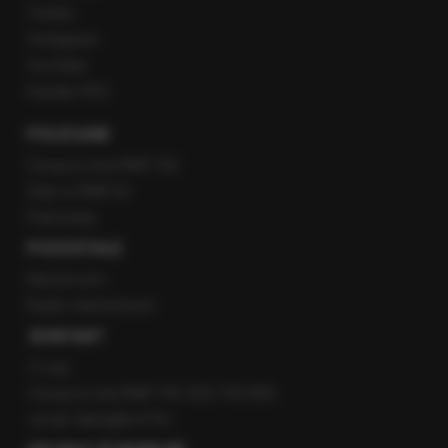
Twitter
Instagram
YouTube
Kanały RSS
POLECANE
Gorąca Linia RMF FM
Staż w RMF24
Patronaty
POZOSTAŁE
Newsroom
Radio internetowe
KONTAKT
O nas
Gorąca Linia RMF FM: 600 700 800
email: fakty@rmf.fm