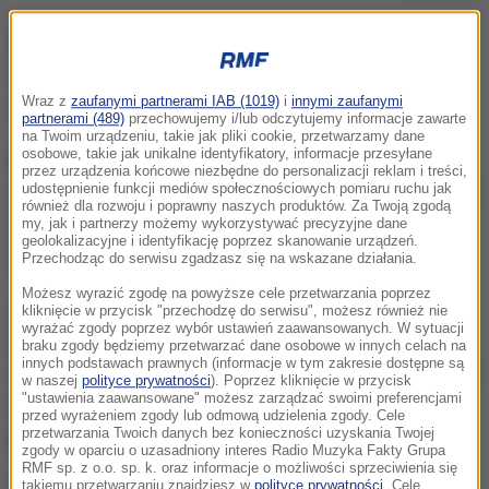
Miłośnicy Bieszczad będą mieć kolejną atrakcję
turystyczną. Gmina Ustrzyki Dolne wybuduje na
Wraz z
zaufanymi partnerami IAB (1019)
i
innymi zaufanymi
wzgórzach Pasma Żuków wieżę widokową.
partnerami (489)
przechowujemy i/lub odczytujemy informacje zawarte
na Twoim urządzeniu, takie jak pliki cookie, przetwarzamy dane
osobowe, takie jak unikalne identyfikatory, informacje przesyłane
Będzie ona miała około 35 m wysokości. Projekt
przez urządzenia końcowe niezbędne do personalizacji reklam i treści,
zakłada
dwie platformy widokowe na poziomie 17 i
udostępnienie funkcji mediów społecznościowych pomiaru ruchu jak
również dla rozwoju i poprawny naszych produktów. Za Twoją zgodą
30 metrów.
Na wieży w tym samym czasie będzie
my, jak i partnerzy możemy wykorzystywać precyzyjne dane
geolokalizacyjne i identyfikację poprzez skanowanie urządzeń.
mogło przebywać maksymalnie 35 osób.
Przechodząc do serwisu zgadzasz się na wskazane działania.
Możesz wyrazić zgodę na powyższe cele przetwarzania poprzez
Jak informuje reporter RMF MAXX Łukasz
kliknięcie w przycisk "przechodzę do serwisu", możesz również nie
wyrażać zgody poprzez wybór ustawień zaawansowanych. W sytuacji
Zakrzewski, obiekt ma być wykonany w konstrukcji
braku zgody będziemy przetwarzać dane osobowe w innych celach na
innych podstawach prawnych (informacje w tym zakresie dostępne są
stalowej, z drewnianymi podestami i schodami, z bali
w naszej
polityce prywatności
). Poprzez kliknięcie w przycisk
"ustawienia zaawansowane" możesz zarządzać swoimi preferencjami
drewnianych oraz drewnianą konstrukcją dachu,
przed wyrażeniem zgody lub odmową udzielenia zgody. Cele
przetwarzania Twoich danych bez konieczności uzyskania Twojej
pokrytą gontem drewnianym.
zgody w oparciu o uzasadniony interes Radio Muzyka Fakty Grupa
RMF sp. z o.o. sp. k. oraz informacje o możliwości sprzeciwienia się
takiemu przetwarzaniu znajdziesz w
polityce prywatności
. Cele