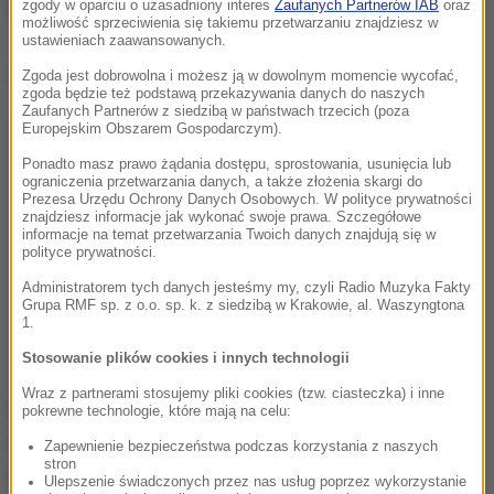
spa?
zgody w oparciu o uzasadniony interes
Zaufanych Partnerów IAB
oraz
możliwość sprzeciwienia się takiemu przetwarzaniu znajdziesz w
ustawieniach zaawansowanych.
Dalsza część artykułu pod materiałem video:
Zgoda jest dobrowolna i możesz ją w dowolnym momencie wycofać,
zgoda będzie też podstawą przekazywania danych do naszych
Zaufanych Partnerów z siedzibą w państwach trzecich (poza
Europejskim Obszarem Gospodarczym).
Ponadto masz prawo żądania dostępu, sprostowania, usunięcia lub
ograniczenia przetwarzania danych, a także złożenia skargi do
Prezesa Urzędu Ochrony Danych Osobowych. W polityce prywatności
znajdziesz informacje jak wykonać swoje prawa. Szczegółowe
informacje na temat przetwarzania Twoich danych znajdują się w
polityce prywatności.
Administratorem tych danych jesteśmy my, czyli Radio Muzyka Fakty
Grupa RMF sp. z o.o. sp. k. z siedzibą w Krakowie, al. Waszyngtona
1.
Stosowanie plików cookies i innych technologii
Wraz z partnerami stosujemy pliki cookies (tzw. ciasteczka) i inne
Łaźnie Rzymskie były wyposażone m.in. w:
pokrewne technologie, które mają na celu:
niezwykle nowoczesne systemy grzewcze,
Zapewnienie bezpieczeństwa podczas korzystania z naszych
stron
urządzenia kąpielowe, saunę, urządzenia do
Ulepszenie świadczonych przez nas usług poprzez wykorzystanie