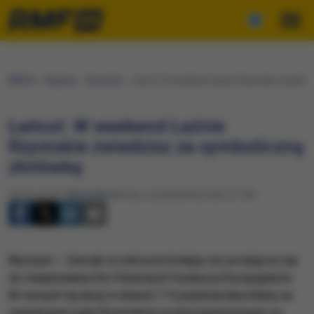
RMF24
Regiony
Rzeszów
Łańcut: W weekend Łaźnie Rzymskie zwiedzis
Łańcut: W weekend Łaźnie
Rzymskie zwiedzisz za symboliczną
złotówkę
Opracowanie:
Maciej Nycz
Środa, 5 października 2022 (17:45)
Muzeum – Zamek w Łańcucie kolejny raz przyłącza się
do świętowania Dni Otwartych Funduszy Europejskich.
W ramach tej akcji w dniach 7-9 października bilety na
zwiedzanie Łaźni Rzymskich można będzie kupić za