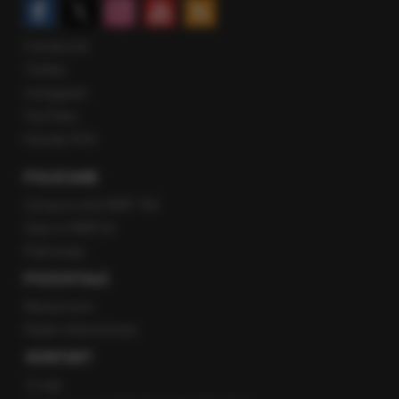
Facebook
Twitter
Instagram
YouTube
Kanały RSS
POLECANE
Gorąca Linia RMF FM
Staż w RMF24
Patronaty
POZOSTAŁE
Newsroom
Radio internetowe
KONTAKT
O nas