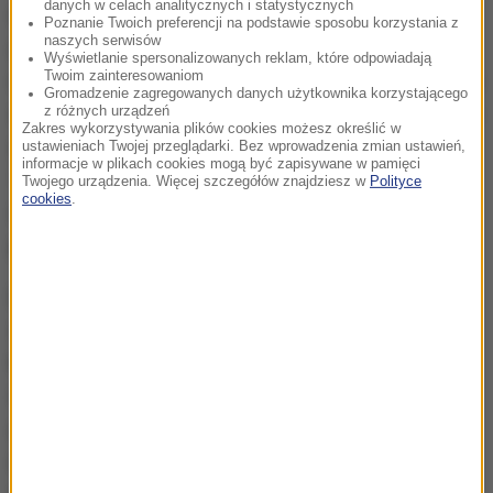
danych w celach analitycznych i statystycznych
elektroterapii, pomieszczenie z urządzeniami
Poznanie Twoich preferencji na podstawie sposobu korzystania z
naszych serwisów
gimnastycznymi, pijalnię wód mineralnych i innych
Wyświetlanie spersonalizowanych reklam, które odpowiadają
Twoim zainteresowaniom
napojów, a także luksusowy pokój wypoczynkowy ze
Gromadzenie zagregowanych danych użytkownika korzystającego
skórzanymi kanapami. Wodę do łaźni doprowadzano
z różnych urządzeń
Zakres wykorzystywania plików cookies możesz określić w
ze źródeł w Handzlówce. Wodociąg liczył niespełna
ustawieniach Twojej przeglądarki. Bez wprowadzenia zmian ustawień,
informacje w plikach cookies mogą być zapisywane w pamięci
10 km. Niezwykle nowoczesne motory do saun,
Twojego urządzenia. Więcej szczegółów znajdziesz w
Polityce
cookies
.
natrysków oraz kabin do kąpieli elektrycznej
pochodziły z fabryki Siemensa.
Do czasów współczesnych zachowały się mocno
zniszczone wanny i kabiny, a także znaczna część
kafelków podłogowych, ściennych i sufitowych. Na
ścianach w dużej części przetrwały malowidła
groteskowo-arabeskowe. Nie zachowały się
natomiast instalacje wodno-kanalizacyjne, które po