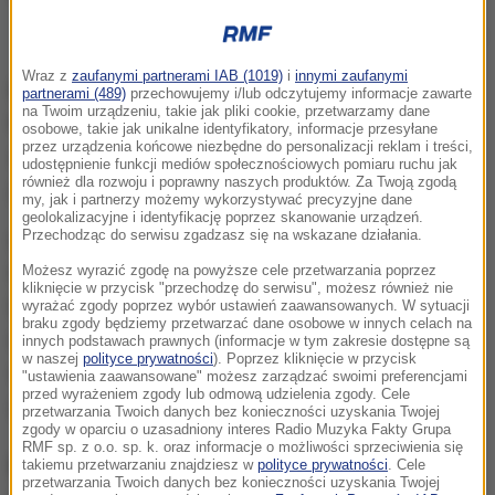
Odrestaurowane Łaźnie Rzymskie w podziemiach łańcuckiego zamku
Wraz z
zaufanymi partnerami IAB (1019)
i
innymi zaufanymi
Bilety w promocyjnej cenie można kupić w budynku
partnerami (489)
przechowujemy i/lub odczytujemy informacje zawarte
na Twoim urządzeniu, takie jak pliki cookie, przetwarzamy dane
Maneżu (ul. 3 Maja 10). Łaźnie Rzymskie można
osobowe, takie jak unikalne identyfikatory, informacje przesyłane
przez urządzenia końcowe niezbędne do personalizacji reklam i treści,
zwiedzać od godz. 9:00. Ostatnie wejście możliwe
udostępnienie funkcji mediów społecznościowych pomiaru ruchu jak
również dla rozwoju i poprawny naszych produktów. Za Twoją zgodą
jest o godz. 14:50.
my, jak i partnerzy możemy wykorzystywać precyzyjne dane
geolokalizacyjne i identyfikację poprzez skanowanie urządzeń.
Przechodząc do serwisu zgadzasz się na wskazane działania.
Łaźnie Rzymskie znajdują się w podziemiach
łańcuckiego zamku. To ordynackie spa, powstałe w
Możesz wyrazić zgodę na powyższe cele przetwarzania poprzez
kliknięcie w przycisk "przechodzę do serwisu", możesz również nie
latach dwudziestych ubiegłego wieku. Było to
wyrażać zgody poprzez wybór ustawień zaawansowanych. W sytuacji
braku zgody będziemy przetwarzać dane osobowe w innych celach na
niezwykle nowoczesne miejsce, w którym
innych podstawach prawnych (informacje w tym zakresie dostępne są
w naszej
polityce prywatności
). Poprzez kliknięcie w przycisk
wypoczywali ostatni właściciele rezydencji oraz ich
"ustawienia zaawansowane" możesz zarządzać swoimi preferencjami
przed wyrażeniem zgody lub odmową udzielenia zgody. Cele
goście.
przetwarzania Twoich danych bez konieczności uzyskania Twojej
zgody w oparciu o uzasadniony interes Radio Muzyka Fakty Grupa
RMF sp. z o.o. sp. k. oraz informacje o możliwości sprzeciwienia się
Co znajdowało się w ordynackim
takiemu przetwarzaniu znajdziesz w
polityce prywatności
. Cele
przetwarzania Twoich danych bez konieczności uzyskania Twojej