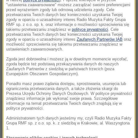
w naszej
polityce prywatności
). Poprzez kliknięcie w przycisk
"ustawienia zaawansowane" możesz zarządzać swoimi preferencjami
przed wyrażeniem zgody lub odmową udzielenia zgody. Cele
przetwarzania Twoich danych bez konieczności uzyskania Twojej
zgody w oparciu o uzasadniony interes Radio Muzyka Fakty Grupa
RMF sp. z o.o. sp. k. oraz informacje o możliwości sprzeciwienia się
takiemu przetwarzaniu znajdziesz w
polityce prywatności
. Cele
przetwarzania Twoich danych bez konieczności uzyskania Twojej
zgody w oparciu o uzasadniony interes
Zaufanych Partnerów IAB
oraz
możliwość sprzeciwienia się takiemu przetwarzaniu znajdziesz w
ustawieniach zaawansowanych.
Zgoda jest dobrowolna i możesz ją w dowolnym momencie wycofać,
zgoda będzie też podstawą przekazywania danych do naszych
Zaufanych Partnerów z siedzibą w państwach trzecich (poza
Europejskim Obszarem Gospodarczym).
Ponadto masz prawo żądania dostępu, sprostowania, usunięcia lub
ograniczenia przetwarzania danych, a także złożenia skargi do
Zatrzymani specjalizowali się w
handlu
Prezesa Urzędu Ochrony Danych Osobowych. W polityce prywatności
znajdziesz informacje jak wykonać swoje prawa. Szczegółowe
skradzionymi nowymi częściami samochodowymi.
informacje na temat przetwarzania Twoich danych znajdują się w
polityce prywatności.
W halach mieli też
kilkadziesiąt częściowo
Administratorem tych danych jesteśmy my, czyli Radio Muzyka Fakty
rozebranych aut
, które skradli w Polsce i u naszych
Grupa RMF sp. z o.o. sp. k. z siedzibą w Krakowie, al. Waszyngtona
1.
zachodnich sąsiadów.