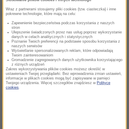
Stosowanie plików cookies i innych technologii
Wartość zabezpieczonych dowodów to
40 milionów
Wraz z partnerami stosujemy pliki cookies (tzw. ciasteczka) i inne
złotych.
pokrewne technologie, które mają na celu:
Zapewnienie bezpieczeństwa podczas korzystania z naszych
stron
Pięć osób zatrzymanych, 15
Ulepszenie świadczonych przez nas usług poprzez wykorzystanie
zarzutów
danych w celach analitycznych i statystycznych
Poznanie Twoich preferencji na podstawie sposobu korzystania z
naszych serwisów
Wyświetlanie spersonalizowanych reklam, które odpowiadają
Na polecenie prokuratora Wielkopolskiego Wydziału
Twoim zainteresowaniom
Zamiejscowego Departamentu do Spraw
Gromadzenie zagregowanych danych użytkownika korzystającego
z różnych urządzeń
Przestępczości Zorganizowanej i Korupcji
Zakres wykorzystywania plików cookies możesz określić w
ustawieniach Twojej przeglądarki. Bez wprowadzenia zmian ustawień,
Prokuratury Krajowej w Poznaniu funkcjonariusze
informacje w plikach cookies mogą być zapisywane w pamięci
Twojego urządzenia. Więcej szczegółów znajdziesz w
Polityce
Centralnego Biura Śledczego Policji
zatrzymali pięć
cookies
.
osób w wieku od 28 do 70 lat.
Zatrzymani usłyszeli
łącznie 15 zarzutów
, w tym
dotyczące udziału w zorganizowanej grupie
przestępczej, paserstwa samochodów i prania