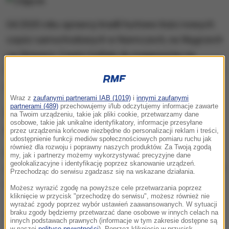
Od 2020 roku sprawcy kradli hurtowe ilości nowych
części samochodowych w Niemczech, na Węgrzech
i w Słowacji. Części trafiały do magazynów na
terenie województwa lubuskiego. Stamtąd wysyłano
je do klientów - między innymi na Bliski Wschód.
Wraz z
zaufanymi partnerami IAB (1019)
i
innymi zaufanymi
partnerami (489)
przechowujemy i/lub odczytujemy informacje zawarte
Skradzione części i rozebrane
na Twoim urządzeniu, takie jak pliki cookie, przetwarzamy dane
osobowe, takie jak unikalne identyfikatory, informacje przesyłane
samochody
przez urządzenia końcowe niezbędne do personalizacji reklam i treści,
udostępnienie funkcji mediów społecznościowych pomiaru ruchu jak
również dla rozwoju i poprawny naszych produktów. Za Twoją zgodą
Policjanci w halach magazynowych znaleźli tyle
my, jak i partnerzy możemy wykorzystywać precyzyjne dane
geolokalizacyjne i identyfikację poprzez skanowanie urządzeń.
części, że ich inwentaryzacja zajęła dwa tygodnie. W
Przechodząc do serwisu zgadzasz się na wskazane działania.
działaniach brało udział 50 funkcjonariuszy.
Możesz wyrazić zgodę na powyższe cele przetwarzania poprzez
kliknięcie w przycisk "przechodzę do serwisu", możesz również nie
wyrażać zgody poprzez wybór ustawień zaawansowanych. W sytuacji
Dalsza część artykułu pod materiałem video:
braku zgody będziemy przetwarzać dane osobowe w innych celach na
innych podstawach prawnych (informacje w tym zakresie dostępne są