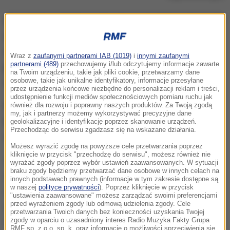
Kuria Metropolitalna w Gnieźnie z środków własnych
archidiecezji utworzyła fundusz ratunkowy, którego
celem jest
wsparcie najbardziej potrzebujących
Wraz z
zaufanymi partnerami IAB (1019)
i
innymi zaufanymi
partnerami (489)
przechowujemy i/lub odczytujemy informacje zawarte
parafii w opłatach
za energię grzewczą i
na Twoim urządzeniu, takie jak pliki cookie, przetwarzamy dane
elektryczną.
osobowe, takie jak unikalne identyfikatory, informacje przesyłane
przez urządzenia końcowe niezbędne do personalizacji reklam i treści,
udostępnienie funkcji mediów społecznościowych pomiaru ruchu jak
Rzecznik archidiecezji gnieźnieńskiej ks. Remigiusz
również dla rozwoju i poprawny naszych produktów. Za Twoją zgodą
my, jak i partnerzy możemy wykorzystywać precyzyjne dane
Malewicz poinformował PAP, że dotychczas do kurii
geolokalizacyjne i identyfikację poprzez skanowanie urządzeń.
Przechodząc do serwisu zgadzasz się na wskazane działania.
wpłynęło
ponad 20 wniosków o udzielenie pomocy
.
Możesz wyrazić zgodę na powyższe cele przetwarzania poprzez
kliknięcie w przycisk "przechodzę do serwisu", możesz również nie
Wysokość jednorazowego wsparcia z funduszu
wyrażać zgody poprzez wybór ustawień zaawansowanych. W sytuacji
braku zgody będziemy przetwarzać dane osobowe w innych celach na
ratunkowego wynosi 5 tys. zł. Wnioskujące parafie
innych podstawach prawnych (informacje w tym zakresie dostępne są
w naszej
polityce prywatności
). Poprzez kliknięcie w przycisk
systematycznie otrzymują pomoc. Wnioski dotyczą
"ustawienia zaawansowane" możesz zarządzać swoimi preferencjami
przed wyrażeniem zgody lub odmową udzielenia zgody. Cele
wsparcia przy opłacaniu rachunków za prąd, ale
przetwarzania Twoich danych bez konieczności uzyskania Twojej
także kosztów zakupu węgla
zgody w oparciu o uzasadniony interes Radio Muzyka Fakty Grupa
- powiedział rzecznik.
RMF sp. z o.o. sp. k. oraz informacje o możliwości sprzeciwienia się