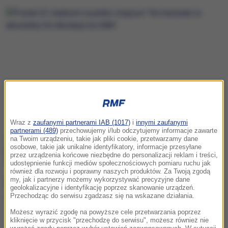
Wraz z
zaufanymi partnerami IAB (1017)
i
innymi zaufanymi
partnerami (489)
przechowujemy i/lub odczytujemy informacje zawarte
Piątek, 10 lipca (15:01)
na Twoim urządzeniu, takie jak pliki cookie, przetwarzamy dane
osobowe, takie jak unikalne identyfikatory, informacje przesyłane
Ponad 22 chętnych na jedno miejsce! Ten kierunek to
przez urządzenia końcowe niezbędne do personalizacji reklam i treści,
absolutny hit rekrutacji na UAM
udostępnienie funkcji mediów społecznościowych pomiaru ruchu jak
również dla rozwoju i poprawny naszych produktów. Za Twoją zgodą
my, jak i partnerzy możemy wykorzystywać precyzyjne dane
geolokalizacyjne i identyfikację poprzez skanowanie urządzeń.
Przechodząc do serwisu zgadzasz się na wskazane działania.
Możesz wyrazić zgodę na powyższe cele przetwarzania poprzez
kliknięcie w przycisk "przechodzę do serwisu", możesz również nie