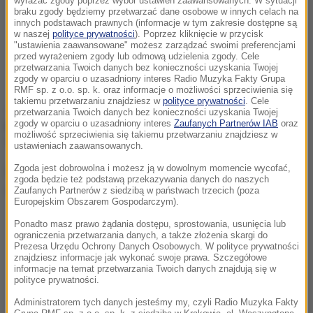
wyrażać zgody poprzez wybór ustawień zaawansowanych. W sytuacji
braku zgody będziemy przetwarzać dane osobowe w innych celach na
innych podstawach prawnych (informacje w tym zakresie dostępne są
w naszej
polityce prywatności
). Poprzez kliknięcie w przycisk
"ustawienia zaawansowane" możesz zarządzać swoimi preferencjami
przed wyrażeniem zgody lub odmową udzielenia zgody. Cele
przetwarzania Twoich danych bez konieczności uzyskania Twojej
zgody w oparciu o uzasadniony interes Radio Muzyka Fakty Grupa
RMF sp. z o.o. sp. k. oraz informacje o możliwości sprzeciwienia się
takiemu przetwarzaniu znajdziesz w
polityce prywatności
. Cele
Czwartek, 9 lipca (23:12)
przetwarzania Twoich danych bez konieczności uzyskania Twojej
zgody w oparciu o uzasadniony interes
Zaufanych Partnerów IAB
oraz
Kulisy antyukraińskiego incydentu w Poznaniu. W tle
możliwość sprzeciwienia się takiemu przetwarzaniu znajdziesz w
zarzut o szpiegostwo?
ustawieniach zaawansowanych.
Zgoda jest dobrowolna i możesz ją w dowolnym momencie wycofać,
zgoda będzie też podstawą przekazywania danych do naszych
Zaufanych Partnerów z siedzibą w państwach trzecich (poza
Europejskim Obszarem Gospodarczym).
Ponadto masz prawo żądania dostępu, sprostowania, usunięcia lub
ograniczenia przetwarzania danych, a także złożenia skargi do
Prezesa Urzędu Ochrony Danych Osobowych. W polityce prywatności
znajdziesz informacje jak wykonać swoje prawa. Szczegółowe
informacje na temat przetwarzania Twoich danych znajdują się w
polityce prywatności.
Administratorem tych danych jesteśmy my, czyli Radio Muzyka Fakty