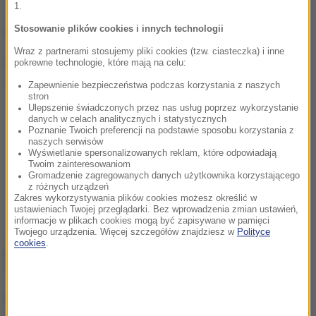
1.
Poniedziałek, 5 lutego 2024 (13:47)
Stosowanie plików cookies i innych technologii
Autokar z dziećmi wpadł do rowu
Wraz z partnerami stosujemy pliki cookies (tzw. ciasteczka) i inne
pokrewne technologie, które mają na celu:
Zapewnienie bezpieczeństwa podczas korzystania z naszych
stron
Ulepszenie świadczonych przez nas usług poprzez wykorzystanie
danych w celach analitycznych i statystycznych
Poznanie Twoich preferencji na podstawie sposobu korzystania z
naszych serwisów
Wyświetlanie spersonalizowanych reklam, które odpowiadają
Twoim zainteresowaniom
Gromadzenie zagregowanych danych użytkownika korzystającego
z różnych urządzeń
Zakres wykorzystywania plików cookies możesz określić w
ustawieniach Twojej przeglądarki. Bez wprowadzenia zmian ustawień,
informacje w plikach cookies mogą być zapisywane w pamięci
Twojego urządzenia. Więcej szczegółów znajdziesz w
Polityce
Niedziela, 4 lutego 2024 (12:45)
cookies
.
Kulinarny król karnawału. Jak przygotować tatara
wołowego?