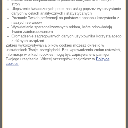
propagowanie faszyzmu, sianie nienawiści na tle
stron
Ulepszenie świadczonych przez nas usług poprzez wykorzystanie
narodowościowym czy nawoływanie do
danych w celach analitycznych i statystycznych
Poznanie Twoich preferencji na podstawie sposobu korzystania z
przestępstw.
naszych serwisów
Wyświetlanie spersonalizowanych reklam, które odpowiadają
Twoim zainteresowaniom
Dwaj oskarżeni byli aresztowani, ale teraz
wszyscy
Gromadzenie zagregowanych danych użytkownika korzystającego
z różnych urządzeń
są już na wolności.
Mają jednak dozory i wiele
Zakres wykorzystywania plików cookies możesz określić w
ustawieniach Twojej przeglądarki. Bez wprowadzenia zmian ustawień,
zakazów. Nie mogą przebywać na imprezach
informacje w plikach cookies mogą być zapisywane w pamięci
Twojego urządzenia. Więcej szczegółów znajdziesz w
Polityce
masowych, koncertach, w kinach, centrach
cookies
.
handlowych, w miejscach kultu czy szkołach.
Opracowanie:
Waldemar Stelmach
Źródło: RMF24
zamach terrorystyczny
Tagi: