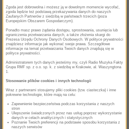
Zgoda jest dobrowolna i możesz ją w dowolnym momencie wycofać,
zgoda będzie też podstawą przekazywania danych do naszych
Zaufanych Partnerów z siedzibą w państwach trzecich (poza
Europejskim Obszarem Gospodarczym).
Ponadto masz prawo żądania dostępu, sprostowania, usunięcia lub
ograniczenia przetwarzania danych, a także złożenia skargi do
Prezesa Urzędu Ochrony Danych Osobowych. W polityce prywatności
znajdziesz informacje jak wykonać swoje prawa. Szczegółowe
informacje na temat przetwarzania Twoich danych znajdują się w
polityce prywatności.
Administratorem tych danych jesteśmy my, czyli Radio Muzyka Fakty
Grupa RMF sp. z o.o. sp. k. z siedzibą w Krakowie, al. Waszyngtona
1.
Stosowanie plików cookies i innych technologii
Diakonat to pierwszy stopień sakramentu święceń.
Wraz z partnerami stosujemy pliki cookies (tzw. ciasteczka) i inne
Diakonem stałym może być zarówno żonaty
pokrewne technologie, które mają na celu:
mężczyzna, jak i kawaler. Musi mieć minimum 35 lat,
Zapewnienie bezpieczeństwa podczas korzystania z naszych
stron
5 lat stażu małżeńskiego i pisemną zgodę żony.
Ulepszenie świadczonych przez nas usług poprzez wykorzystanie
Jeżeli kawaler chce zostać diakonem stałym, to w
danych w celach analitycznych i statystycznych
Poznanie Twoich preferencji na podstawie sposobu korzystania z
momencie święceń zobowiązuje się do celibatu
.
naszych serwisów