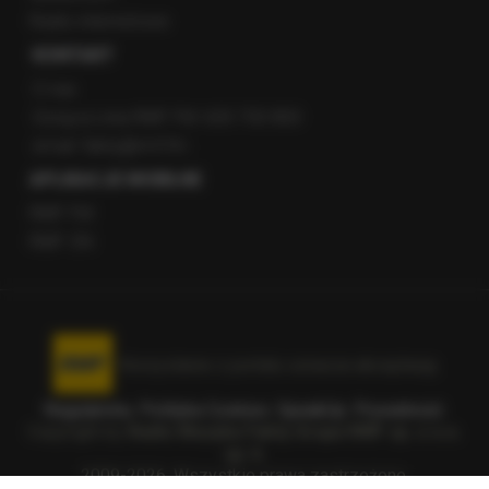
Radio internetowe
KONTAKT
O nas
Gorąca Linia RMF FM: 600 700 800
email: fakty@rmf.fm
APLIKACJE MOBILNE
RMF FM
RMF ON
Korzystanie z portalu oznacza akceptację
Regulaminu
.
Polityka Cookies
.
SpeakUp
.
Prywatność
.
Copyright by
Radio Muzyka Fakty Grupa RMF sp. z o.o.
sp. k.
2009-2026. Wszystkie prawa zastrzeżone.