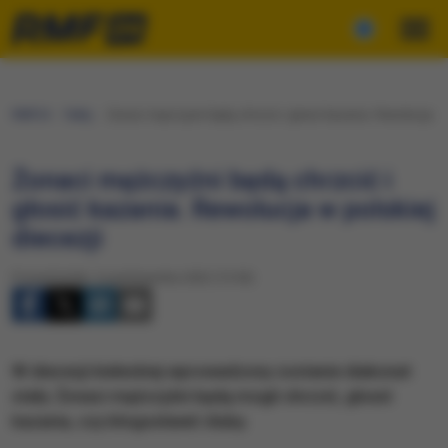
RMF24
Fakty
Żonaci mężczyźni będą chrzcić i głosić kazania. Rewolucja w p
Żonaci mężczyźni będą chrzcić i
głosić kazania. Rewolucja w polskiej
diecezji
Poniedziałek, 3 października 2022 (15:50)
W diecezji kieleckiej wprowadzony zostanie diakonat
stały. Żonaci mężczyźni będą mogli chrzcić, głosić
kazania, czy błogosławić śluby.