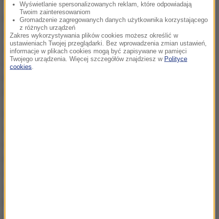
Wyświetlanie spersonalizowanych reklam, które odpowiadają
Twoim zainteresowaniom
Diakoni stali najczęściej wykonują normalnie swój
Gromadzenie zagregowanych danych użytkownika korzystającego
z różnych urządzeń
zawód i pomagają w pracy księżom. Mogą udzielać
Zakres wykorzystywania plików cookies możesz określić w
ustawieniach Twojej przeglądarki. Bez wprowadzenia zmian ustawień,
chrztu, rozdawać komunię, błogosławić małżeństwa,
informacje w plikach cookies mogą być zapisywane w pamięci
Twojego urządzenia. Więcej szczegółów znajdziesz w
Polityce
głosić kazania i prowadzić pogrzeby.
Mogą też
cookies
.
sprawować nabożeństwa, ale nie mogą odprawiać
mszy i spowiadać
.
Na całym świecie jest ponad 45 tysięcy diakonów
stałych, którzy pracują w 129 krajach.
W Polsce do
czerwca 2022 roku wyświęcono 87 diakonów
stałych. Pracują w 15 diecezjach
: ełckiej,
warmińskiej, elbląskiej, toruńskiej, pelplińskiej,
warszawsko-praskiej, warszawskiej, łódzkiej,
katowickiej, gliwickiej, opolskiej, świdnickiej,
lednickiej, zielonogórsko-gorzowskiej i szczecińsko-