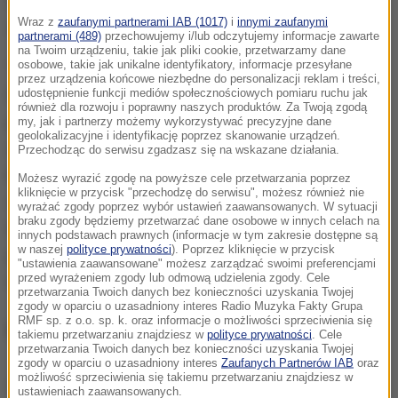
O tej decyzji poinformował w komunikacie do
Wraz z
zaufanymi partnerami IAB (1017)
i
innymi zaufanymi
wiernych biskup diecezji kieleckiej Jan Piotrowski.
partnerami (489)
przechowujemy i/lub odczytujemy informacje zawarte
na Twoim urządzeniu, takie jak pliki cookie, przetwarzamy dane
osobowe, takie jak unikalne identyfikatory, informacje przesyłane
"W odpowiedzi na zachętę Ojca Świętego
przez urządzenia końcowe niezbędne do personalizacji reklam i treści,
Franciszka, chcemy podjąć w naszej diecezji
udostępnienie funkcji mediów społecznościowych pomiaru ruchu jak
również dla rozwoju i poprawny naszych produktów. Za Twoją zgodą
przygotowania do rozpoczęcia formacji mężczyzn
my, jak i partnerzy możemy wykorzystywać precyzyjne dane
geolokalizacyjne i identyfikację poprzez skanowanie urządzeń.
do diakonatu stałego, zarówno żonatych, jak i tych,
Przechodząc do serwisu zgadzasz się na wskazane działania.
którzy chcą pozostawać w bezżenności, a
Możesz wyrazić zgodę na powyższe cele przetwarzania poprzez
kliknięcie w przycisk "przechodzę do serwisu", możesz również nie
doświadczają łaski powołania do diakonatu. Niech
wyrażać zgody poprzez wybór ustawień zaawansowanych. W sytuacji
braku zgody będziemy przetwarzać dane osobowe w innych celach na
Duch Święty udziela naszej diecezji daru nowych
innych podstawach prawnych (informacje w tym zakresie dostępne są
w naszej
polityce prywatności
). Poprzez kliknięcie w przycisk
powołań do kapłaństwa i diakonatu stałego" -
"ustawienia zaawansowane" możesz zarządzać swoimi preferencjami
przed wyrażeniem zgody lub odmową udzielenia zgody. Cele
napisał.
przetwarzania Twoich danych bez konieczności uzyskania Twojej
zgody w oparciu o uzasadniony interes Radio Muzyka Fakty Grupa
RMF sp. z o.o. sp. k. oraz informacje o możliwości sprzeciwienia się
Kim jest diakon stały?
takiemu przetwarzaniu znajdziesz w
polityce prywatności
. Cele
przetwarzania Twoich danych bez konieczności uzyskania Twojej
zgody w oparciu o uzasadniony interes
Zaufanych Partnerów IAB
oraz
możliwość sprzeciwienia się takiemu przetwarzaniu znajdziesz w
Dalsza część artykułu pod materiałem video:
ustawieniach zaawansowanych.