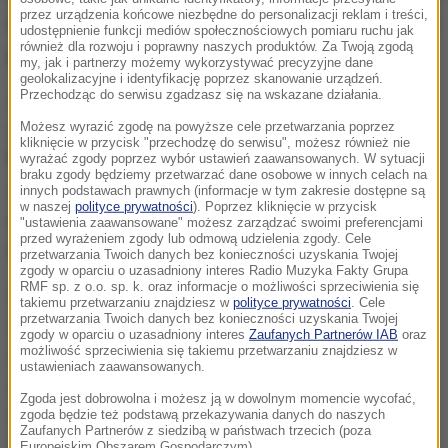
przez urządzenia końcowe niezbędne do personalizacji reklam i treści,
Łożysk Tocznych w Kraśniku
, co stanowi
blisko 10,5
udostępnienie funkcji mediów społecznościowych pomiaru ruchu jak
również dla rozwoju i poprawny naszych produktów. Za Twoją zgodą
proc. całej załogi.
my, jak i partnerzy możemy wykorzystywać precyzyjne dane
geolokalizacyjne i identyfikację poprzez skanowanie urządzeń.
Przechodząc do serwisu zgadzasz się na wskazane działania.
Zdecydowana większość zgłoszonych do zwolnień
grupowych - 90 osób - to
pracownicy zatrudnieni
Możesz wyrazić zgodę na powyższe cele przetwarzania poprzez
kliknięcie w przycisk "przechodzę do serwisu", możesz również nie
bezpośrednio przy produkcji.
Z informacji, jakie
wyrażać zgody poprzez wybór ustawień zaawansowanych. W sytuacji
braku zgody będziemy przetwarzać dane osobowe w innych celach na
Urząd Pracy uzyskał od pracodawcy,
około 40 osób
innych podstawach prawnych (informacje w tym zakresie dostępne są
w naszej
polityce prywatności
). Poprzez kliknięcie w przycisk
ze wskazanych do zwolnienia nabywa prawa do
"ustawienia zaawansowane" możesz zarządzać swoimi preferencjami
przed wyrażeniem zgody lub odmową udzielenia zgody. Cele
świadczeń przedemerytalnych lub emerytury.
przetwarzania Twoich danych bez konieczności uzyskania Twojej
zgody w oparciu o uzasadniony interes Radio Muzyka Fakty Grupa
RMF sp. z o.o. sp. k. oraz informacje o możliwości sprzeciwienia się
Zbróg poinformował, że w styczniu w fabryce
takiemu przetwarzaniu znajdziesz w
polityce prywatności
. Cele
przetwarzania Twoich danych bez konieczności uzyskania Twojej
zatrudnionych było łącznie 1066 osób. Zarząd firmy
zgody w oparciu o uzasadniony interes
Zaufanych Partnerów IAB
oraz
możliwość sprzeciwienia się takiemu przetwarzaniu znajdziesz w
oszacował, że zwolnienia grupowe mogą objąć w
ustawieniach zaawansowanych.
sumie do 350 osób. W pierwszym etapie planowano
Zgoda jest dobrowolna i możesz ją w dowolnym momencie wycofać,
zwolnić 120 osób, ale po negocjacjach ze stroną
zgoda będzie też podstawą przekazywania danych do naszych
Zaufanych Partnerów z siedzibą w państwach trzecich (poza
społeczną obniżono tę liczbę do 110. Potem po
Europejskim Obszarem Gospodarczym).