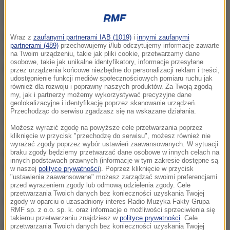
Ze ustaleń policji wynika, że 57-latek kierujący
ciężarowym mercedesem zatrzymał się na poboczu
Wraz z
zaufanymi partnerami IAB (1019)
i
innymi zaufanymi
partnerami (489)
przechowujemy i/lub odczytujemy informacje zawarte
z powodu awarii. W tył jego auta uderzył 26-latek
na Twoim urządzeniu, takie jak pliki cookie, przetwarzamy dane
osobowe, takie jak unikalne identyfikatory, informacje przesyłane
prowadzący land rovera.
przez urządzenia końcowe niezbędne do personalizacji reklam i treści,
udostępnienie funkcji mediów społecznościowych pomiaru ruchu jak
również dla rozwoju i poprawny naszych produktów. Za Twoją zgodą
Śmierć na miejscu poniósł 34-letni pasażer land
my, jak i partnerzy możemy wykorzystywać precyzyjne dane
geolokalizacyjne i identyfikację poprzez skanowanie urządzeń.
rovera, jego ciało zostało zabezpieczone do sekcji.
Przechodząc do serwisu zgadzasz się na wskazane działania.
Natomiast 26-latek został przewieziony do szpitala
Możesz wyrazić zgodę na powyższe cele przetwarzania poprzez
bez specjalnych obrażeń
- poinformował rzecznik
kliknięcie w przycisk "przechodzę do serwisu", możesz również nie
wyrażać zgody poprzez wybór ustawień zaawansowanych. W sytuacji
prasowy Komendy Miejskiej Policji w Lublinie
braku zgody będziemy przetwarzać dane osobowe w innych celach na
innych podstawach prawnych (informacje w tym zakresie dostępne są
nadkom. Kamil Gołębiowski.
Zaparkowane na
w naszej
polityce prywatności
). Poprzez kliknięcie w przycisk
"ustawienia zaawansowane" możesz zarządzać swoimi preferencjami
poboczu auto wystawało narożnikiem na prawy pas
przed wyrażeniem zgody lub odmową udzielenia zgody. Cele
przetwarzania Twoich danych bez konieczności uzyskania Twojej
jezdni
- dodał policjant.
zgody w oparciu o uzasadniony interes Radio Muzyka Fakty Grupa
RMF sp. z o.o. sp. k. oraz informacje o możliwości sprzeciwienia się
takiemu przetwarzaniu znajdziesz w
polityce prywatności
. Cele
Na miejscu przez wiele godzin pod nadzorem
przetwarzania Twoich danych bez konieczności uzyskania Twojej