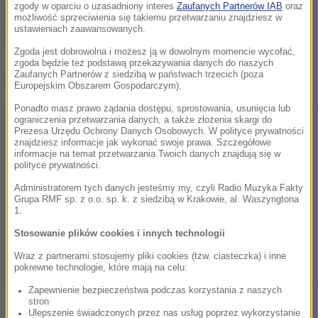
zgody w oparciu o uzasadniony interes
Zaufanych Partnerów IAB
oraz
prokuratora pracowali policjanci oraz biegły. Obaj
możliwość sprzeciwienia się takiemu przetwarzaniu znajdziesz w
ustawieniach zaawansowanych.
kierowcy byli trzeźwi.
Zgoda jest dobrowolna i możesz ją w dowolnym momencie wycofać,
zgoda będzie też podstawą przekazywania danych do naszych
Zaufanych Partnerów z siedzibą w państwach trzecich (poza
Dalsza część artykułu pod materiałem video:
Europejskim Obszarem Gospodarczym).
Ponadto masz prawo żądania dostępu, sprostowania, usunięcia lub
ograniczenia przetwarzania danych, a także złożenia skargi do
Prezesa Urzędu Ochrony Danych Osobowych. W polityce prywatności
znajdziesz informacje jak wykonać swoje prawa. Szczegółowe
informacje na temat przetwarzania Twoich danych znajdują się w
polityce prywatności.
Administratorem tych danych jesteśmy my, czyli Radio Muzyka Fakty
Grupa RMF sp. z o.o. sp. k. z siedzibą w Krakowie, al. Waszyngtona
1.
Stosowanie plików cookies i innych technologii
Wraz z partnerami stosujemy pliki cookies (tzw. ciasteczka) i inne
pokrewne technologie, które mają na celu:
Zapewnienie bezpieczeństwa podczas korzystania z naszych
stron
Ulepszenie świadczonych przez nas usług poprzez wykorzystanie