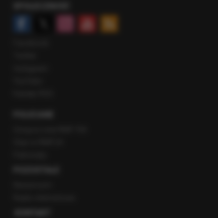
SPOŁECZNOŚĆ
Facebook
Twitter
Instagram
YouTube
Kanały RSS
POLECANE
Gorąca Linia RMF FM
Staż w RMF24
Patronaty
POZOSTAŁE
Newsroom
Radio internetowe
KONTAKT