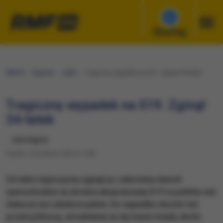
Słuchaj
RMF24
Regiony
Lublin
Tragiczny wypadek na S19. Zginął 34-latek
Tragiczny wypadek na S19. Zginął
34-latek
udostępnij
Piątek, 9 września 2022 (11:00)
34-letni mężczyzna zginął po zderzenia dwóch
samochodów na drodze ekspresowej S19 w pobliżu wsi
Załucze na Lubelszczyźnie. Do wypadku doszło tuż
przed północą, utrudnienia na tej trasie trwały około