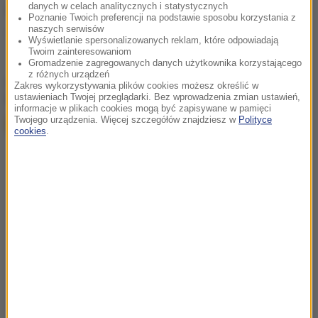
danych w celach analitycznych i statystycznych
Źródło: RMF24
Poznanie Twoich preferencji na podstawie sposobu korzystania z
naszych serwisów
wypadek
Tagi:
Wyświetlanie spersonalizowanych reklam, które odpowiadają
Twoim zainteresowaniom
Gromadzenie zagregowanych danych użytkownika korzystającego
z różnych urządzeń
chcesz widzieć więcej artykułów od RMF24?
dodaj w
Zakres wykorzystywania plików cookies możesz określić w
Google
ustawieniach Twojej przeglądarki. Bez wprowadzenia zmian ustawień,
informacje w plikach cookies mogą być zapisywane w pamięci
Twojego urządzenia. Więcej szczegółów znajdziesz w
Polityce
cookies
.