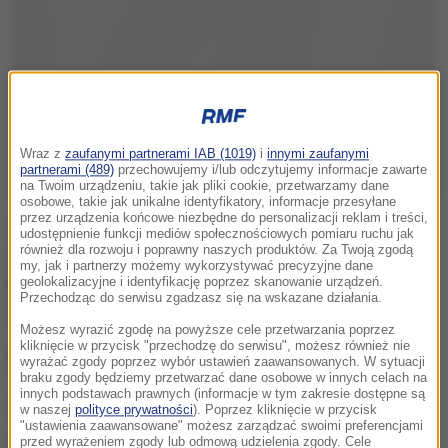
Wraz z
zaufanymi partnerami IAB (1019)
i
innymi zaufanymi
partnerami (489)
przechowujemy i/lub odczytujemy informacje zawarte
na Twoim urządzeniu, takie jak pliki cookie, przetwarzamy dane
osobowe, takie jak unikalne identyfikatory, informacje przesyłane
przez urządzenia końcowe niezbędne do personalizacji reklam i treści,
Warto zarezerwować sobie dużo czasu
. Będzie
udostępnienie funkcji mediów społecznościowych pomiaru ruchu jak
również dla rozwoju i poprawny naszych produktów. Za Twoją zgodą
bowiem wiele różnych atrakcji
- zachęca Renata
my, jak i partnerzy możemy wykorzystywać precyzyjne dane
Bielecka, dyrektor lubelskiego Wojewódzkiego
geolokalizacyjne i identyfikację poprzez skanowanie urządzeń.
Przechodząc do serwisu zgadzasz się na wskazane działania.
Ośrodka Ruchu Drogowego.
Możesz wyrazić zgodę na powyższe cele przetwarzania poprzez
kliknięcie w przycisk "przechodzę do serwisu", możesz również nie
Na liście atrakcji znalazły się:
wyrażać zgody poprzez wybór ustawień zaawansowanych. W sytuacji
braku zgody będziemy przetwarzać dane osobowe w innych celach na
innych podstawach prawnych (informacje w tym zakresie dostępne są
jazda samochodem po płycie poślizgowej,
w naszej
polityce prywatności
). Poprzez kliknięcie w przycisk
"ustawienia zaawansowane" możesz zarządzać swoimi preferencjami
jazda samochodem z trolejami,
przed wyrażeniem zgody lub odmową udzielenia zgody. Cele