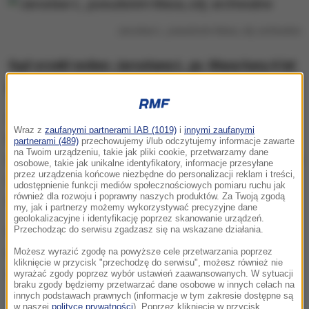
Jarosław Ł., pseudonim Masa, zdj. archiwalne
Sąd orzekł wobec Jarosława Ł. ps. Masa karę 6 lat
pozbawienia wolności i 55 tys. zł grzywny
.
Zbigniew G. - były naczelnik Wydziału Wywiadu
Wraz z
zaufanymi partnerami IAB (1019)
i
innymi zaufanymi
Kryminalnego Komendy Wojewódzkiej Policji w
partnerami (489)
przechowujemy i/lub odczytujemy informacje zawarte
na Twoim urządzeniu, takie jak pliki cookie, przetwarzamy dane
Łodzi - został skazany na 5 lat pozbawienia wolności
osobowe, takie jak unikalne identyfikatory, informacje przesyłane
przez urządzenia końcowe niezbędne do personalizacji reklam i treści,
i 80 tys. zł grzywny. Ma też zakaz zajmowania
udostępnienie funkcji mediów społecznościowych pomiaru ruchu jak
również dla rozwoju i poprawny naszych produktów. Za Twoją zgodą
stanowisk w policji.
my, jak i partnerzy możemy wykorzystywać precyzyjne dane
geolokalizacyjne i identyfikację poprzez skanowanie urządzeń.
Przechodząc do serwisu zgadzasz się na wskazane działania.
Wobec 20 innych oskarżonych sąd orzekł kary od
roku do czterech lat więzienia. Część wyroków
Możesz wyrazić zgodę na powyższe cele przetwarzania poprzez
kliknięcie w przycisk "przechodzę do serwisu", możesz również nie
została warunkowo zawieszona.
wyrażać zgody poprzez wybór ustawień zaawansowanych. W sytuacji
braku zgody będziemy przetwarzać dane osobowe w innych celach na
innych podstawach prawnych (informacje w tym zakresie dostępne są
w naszej
polityce prywatności
). Poprzez kliknięcie w przycisk