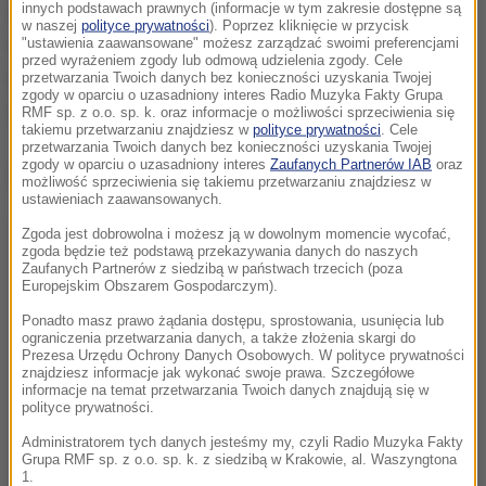
innych podstawach prawnych (informacje w tym zakresie dostępne są
sportowca, ale także - odwagę i wolę walki
w naszej
polityce prywatności
). Poprzez kliknięcie w przycisk
wszystkich kijowian. Aukcja wystartuje już
"ustawienia zaawansowane" możesz zarządzać swoimi preferencjami
przed wyrażeniem zgody lub odmową udzielenia zgody. Cele
niebawem. Zachęcamy wszystkich do wsparcia tej
przetwarzania Twoich danych bez konieczności uzyskania Twojej
zgody w oparciu o uzasadniony interes Radio Muzyka Fakty Grupa
wyjątkowej i szlachetnej inicjatywy".
RMF sp. z o.o. sp. k. oraz informacje o możliwości sprzeciwienia się
takiemu przetwarzaniu znajdziesz w
polityce prywatności
. Cele
przetwarzania Twoich danych bez konieczności uzyskania Twojej
zgody w oparciu o uzasadniony interes
Zaufanych Partnerów IAB
oraz
Dalsza część artykułu pod materiałem video:
możliwość sprzeciwienia się takiemu przetwarzaniu znajdziesz w
ustawieniach zaawansowanych.
Zgoda jest dobrowolna i możesz ją w dowolnym momencie wycofać,
zgoda będzie też podstawą przekazywania danych do naszych
Zaufanych Partnerów z siedzibą w państwach trzecich (poza
Europejskim Obszarem Gospodarczym).
Ponadto masz prawo żądania dostępu, sprostowania, usunięcia lub
ograniczenia przetwarzania danych, a także złożenia skargi do
Prezesa Urzędu Ochrony Danych Osobowych. W polityce prywatności
znajdziesz informacje jak wykonać swoje prawa. Szczegółowe
informacje na temat przetwarzania Twoich danych znajdują się w
polityce prywatności.
Administratorem tych danych jesteśmy my, czyli Radio Muzyka Fakty
Grupa RMF sp. z o.o. sp. k. z siedzibą w Krakowie, al. Waszyngtona
1.