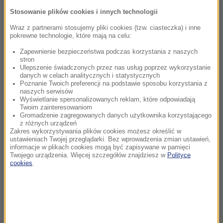
Stosowanie plików cookies i innych technologii
Wraz z partnerami stosujemy pliki cookies (tzw. ciasteczka) i inne
pokrewne technologie, które mają na celu:
Zapewnienie bezpieczeństwa podczas korzystania z naszych
stron
Ulepszenie świadczonych przez nas usług poprzez wykorzystanie
danych w celach analitycznych i statystycznych
Poznanie Twoich preferencji na podstawie sposobu korzystania z
naszych serwisów
Wyświetlanie spersonalizowanych reklam, które odpowiadają
Twoim zainteresowaniom
Gromadzenie zagregowanych danych użytkownika korzystającego
z różnych urządzeń
Zakres wykorzystywania plików cookies możesz określić w
ustawieniach Twojej przeglądarki. Bez wprowadzenia zmian ustawień,
informacje w plikach cookies mogą być zapisywane w pamięci
Twojego urządzenia. Więcej szczegółów znajdziesz w
Polityce
cookies
.