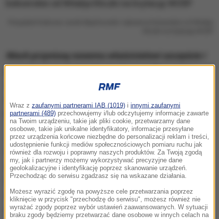
Prezydent Krakowa Jacek Majchrowski i rękawice bokserskie od Witalija
Kliczki na licytację WOŚP
Niech przyniosą nowemu właścicielowi szczęście i
pomogą wygrać niejedną życiową walkę
- w ten
sposób prezydent Krakowa Jacek Majchrowski
zachęca do licytacji rękawic bokserskich od Witalija
Wraz z
zaufanymi partnerami IAB (1019)
i
innymi zaufanymi
Kliczki.
partnerami (489)
przechowujemy i/lub odczytujemy informacje zawarte
na Twoim urządzeniu, takie jak pliki cookie, przetwarzamy dane
osobowe, takie jak unikalne identyfikatory, informacje przesyłane
Jak przekazał prezydent Krakowa
,
" w tym trudnym
przez urządzenia końcowe niezbędne do personalizacji reklam i treści,
udostępnienie funkcji mediów społecznościowych pomiaru ruchu jak
da Ukrainy czasie atrybut wielkiego pięściarza
również dla rozwoju i poprawny naszych produktów. Za Twoją zgodą
my, jak i partnerzy możemy wykorzystywać precyzyjne dane
zyskuje szczególną wartość. Podkreśla siłę
geolokalizacyjne i identyfikację poprzez skanowanie urządzeń.
Przechodząc do serwisu zgadzasz się na wskazane działania.
wsparcia i pomocy, jaką krakowianie co dzień kierują
Możesz wyrazić zgodę na powyższe cele przetwarzania poprzez
w stronę Ukraińców. Podpisane przez Witalija
kliknięcie w przycisk "przechodzę do serwisu", możesz również nie
wyrażać zgody poprzez wybór ustawień zaawansowanych. W sytuacji
rękawice symbolizują jego sukces jako wybitnego
braku zgody będziemy przetwarzać dane osobowe w innych celach na