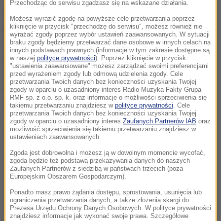
Przechodząc do serwisu zgadzasz się na wskazane działania.
Niedziela to trzeci dzień poszukiwań mężczyzny
Możesz wyrazić zgodę na powyższe cele przetwarzania poprzez
kliknięcie w przycisk "przechodzę do serwisu", możesz również nie
podejrzewanego o to, że zabił swojego teścia i ranił
wyrażać zgody poprzez wybór ustawień zaawansowanych. W sytuacji
nożem teściową. Do tragedii doszło w miejscowiści
braku zgody będziemy przetwarzać dane osobowe w innych celach na
innych podstawach prawnych (informacje w tym zakresie dostępne są
Mierzawa w powiecie jędrzejowskim w gminie
w naszej
polityce prywatności
). Poprzez kliknięcie w przycisk
"ustawienia zaawansowane" możesz zarządzać swoimi preferencjami
Wodzisław w województwie świętokrzyskim. To
przed wyrażeniem zgody lub odmową udzielenia zgody. Cele
przetwarzania Twoich danych bez konieczności uzyskania Twojej
Dariusz Równicki - były policjant, który ze służby
zgody w oparciu o uzasadniony interes Radio Muzyka Fakty Grupa
RMF sp. z o.o. sp. k. oraz informacje o możliwości sprzeciwienia się
odszedł w 2023 roku.
takiemu przetwarzaniu znajdziesz w
polityce prywatności
. Cele
przetwarzania Twoich danych bez konieczności uzyskania Twojej
zgody w oparciu o uzasadniony interes
Zaufanych Partnerów IAB
oraz
możliwość sprzeciwienia się takiemu przetwarzaniu znajdziesz w
Dalsza część artykułu pod materiałem video:
ustawieniach zaawansowanych.
Zgoda jest dobrowolna i możesz ją w dowolnym momencie wycofać,
zgoda będzie też podstawą przekazywania danych do naszych
Zaufanych Partnerów z siedzibą w państwach trzecich (poza
Europejskim Obszarem Gospodarczym).
Ponadto masz prawo żądania dostępu, sprostowania, usunięcia lub
ograniczenia przetwarzania danych, a także złożenia skargi do
Prezesa Urzędu Ochrony Danych Osobowych. W polityce prywatności
znajdziesz informacje jak wykonać swoje prawa. Szczegółowe