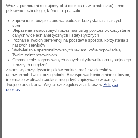
Wraz z partnerami stosujemy pliki cookies (tzw. ciasteczka) i inne
pokrewne technologie, które mają na celu:
Silny wiatr spowodował, że obawiano się, czy jego
Zapewnienie bezpieczeństwa podczas korzystania z naszych
podmuchy nie uszkodzą parawanów osłaniających
stron
Ulepszenie świadczonych przez nas usług poprzez wykorzystanie
skocznię.
danych w celach analitycznych i statystycznych
Poznanie Twoich preferencji na podstawie sposobu korzystania z
naszych serwisów
W nieoficjalnej klasyfikacji indywidualnej najlepszy
Wyświetlanie spersonalizowanych reklam, które odpowiadają
Twoim zainteresowaniom
był Słoweniec Jurij Tepes - 237,5 m. Najwyżej z
Gromadzenie zagregowanych danych użytkownika korzystającego
z różnych urządzeń
Polaków - na 5. pozycji znalazł się Stoch - 218 m.
Zakres wykorzystywania plików cookies możesz określić w
ustawieniach Twojej przeglądarki. Bez wprowadzenia zmian ustawień,
Siódme miejsce zajął Żyła - 230,5 m.
informacje w plikach cookies mogą być zapisywane w pamięci
Twojego urządzenia. Więcej szczegółów znajdziesz w
Polityce
cookies
.
Kamil Stoch z nowym rekordem
Polski
Dalsza część artykułu pod materiałem video: