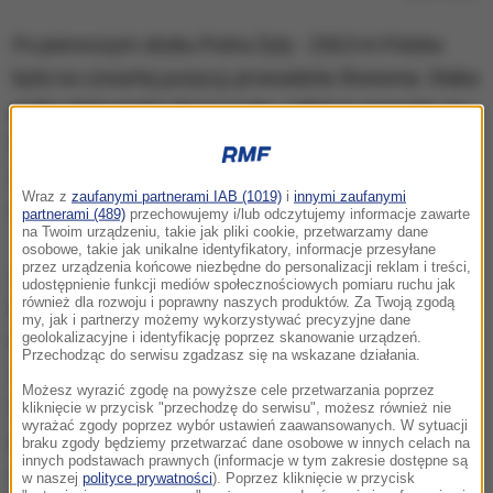
Po pierwszym skoku Piotra Żyły - 230,5 m Polska
była na czwartej pozycji, prowadziła Słowenia. Słaba
próba Aleksandra Zniszczoła - 149,5 m sprawiła, że
Polska spadła na piąte miejsce, prowadzenie objęła
Austria, gdy Michael Hayboeck wylądował na 225,5
Wraz z
zaufanymi partnerami IAB (1019)
i
innymi zaufanymi
m.
partnerami (489)
przechowujemy i/lub odczytujemy informacje zawarte
na Twoim urządzeniu, takie jak pliki cookie, przetwarzamy dane
osobowe, takie jak unikalne identyfikatory, informacje przesyłane
przez urządzenia końcowe niezbędne do personalizacji reklam i treści,
W trzeciej grupie Klemens Murańka miał 221,5 m.
udostępnienie funkcji mediów społecznościowych pomiaru ruchu jak
również dla rozwoju i poprawny naszych produktów. Za Twoją zgodą
Później zaczęły się problemy ze zmiennym wiatrem,
my, jak i partnerzy możemy wykorzystywać precyzyjne dane
geolokalizacyjne i identyfikację poprzez skanowanie urządzeń.
Norweg Anders Fannemel był kilka razy zdejmowany
Przechodząc do serwisu zgadzasz się na wskazane działania.
z belki startowej, w końcu skoczył i uzyskał 219,5 m.
Możesz wyrazić zgodę na powyższe cele przetwarzania poprzez
Po trzeciej grupie Polska była nadal piąta, na
kliknięcie w przycisk "przechodzę do serwisu", możesz również nie
wyrażać zgody poprzez wybór ustawień zaawansowanych. W sytuacji
prowadzenie wróciła Słowenia, gdy Robert Kranjec
braku zgody będziemy przetwarzać dane osobowe w innych celach na
innych podstawach prawnych (informacje w tym zakresie dostępne są
miał 225 metrów.
w naszej
polityce prywatności
). Poprzez kliknięcie w przycisk