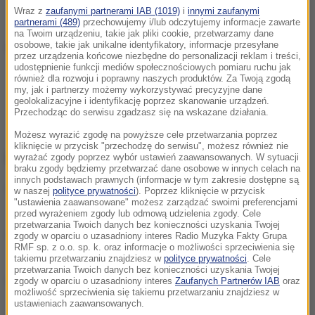
mężczyzn obecnych na spotkaniu miał przy
Wraz z
zaufanymi partnerami IAB (1019)
i
innymi zaufanymi
sobie gaz i był agresywny.
partnerami (489)
przechowujemy i/lub odczytujemy informacje zawarte
na Twoim urządzeniu, takie jak pliki cookie, przetwarzamy dane
Po południu premier Donald Tusk skomentował
osobowe, takie jak unikalne identyfikatory, informacje przesyłane
przez urządzenia końcowe niezbędne do personalizacji reklam i treści,
nerwową sytuację na spotkaniu z Rafałem
udostępnienie funkcji mediów społecznościowych pomiaru ruchu jak
również dla rozwoju i poprawny naszych produktów. Za Twoją zgodą
Trzaskowskim nawiązując do jednej z dwóch
my, jak i partnerzy możemy wykorzystywać precyzyjne dane
geolokalizacyjne i identyfikację poprzez skanowanie urządzeń.
wczorajszych debat w Końskich.
Przechodząc do serwisu zgadzasz się na wskazane działania.
Możesz wyrazić zgodę na powyższe cele przetwarzania poprzez
kliknięcie w przycisk "przechodzę do serwisu", możesz również nie
ZOBACZ RÓWNIEŻ:
wyrażać zgody poprzez wybór ustawień zaawansowanych. W sytuacji
braku zgody będziemy przetwarzać dane osobowe w innych celach na
innych podstawach prawnych (informacje w tym zakresie dostępne są
Dwie debaty w Końskich: Chaos, przepychanki,
w naszej
polityce prywatności
). Poprzez kliknięcie w przycisk
"ustawienia zaawansowane" możesz zarządzać swoimi preferencjami
tęczowa flaga [ZAPIS RELACJI]
przed wyrażeniem zgody lub odmową udzielenia zgody. Cele
przetwarzania Twoich danych bez konieczności uzyskania Twojej
Kandydaci po debacie w Końskich. "Duopol musiał
zgody w oparciu o uzasadniony interes Radio Muzyka Fakty Grupa
RMF sp. z o.o. sp. k. oraz informacje o możliwości sprzeciwienia się
dopuścić do głosu innych"
takiemu przetwarzaniu znajdziesz w
polityce prywatności
. Cele
przetwarzania Twoich danych bez konieczności uzyskania Twojej
​Wiemy, ilu kandydatów wystartuje w wyborach
zgody w oparciu o uzasadniony interes
Zaufanych Partnerów IAB
oraz
możliwość sprzeciwienia się takiemu przetwarzaniu znajdziesz w
prezydenckich
ustawieniach zaawansowanych.