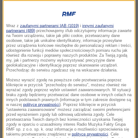
też na nasz problem demograficzny. Jeśli nie będzie
tutaj szansy na myślenie o przyszłości polskich
rodzin, to młodzi ludzie będą wyjeżdżali, tak, jak
Wraz z
zaufanymi partnerami IAB (1019)
i
innymi zaufanymi
partnerami (489)
przechowujemy i/lub odczytujemy informacje zawarte
dzieje się to teraz
- mówiła Szydło.
na Twoim urządzeniu, takie jak pliki cookie, przetwarzamy dane
osobowe, takie jak unikalne identyfikatory, informacje przesyłane
przez urządzenia końcowe niezbędne do personalizacji reklam i treści,
Jak podkreśliła, priorytetem rządu PiS będzie "praca i
udostępnienie funkcji mediów społecznościowych pomiaru ruchu jak
również dla rozwoju i poprawny naszych produktów. Za Twoją zgodą
płaca".
Dlatego potrzebne są zmiany systemowe, (...)
my, jak i partnerzy możemy wykorzystywać precyzyjne dane
geolokalizacyjne i identyfikację poprzez skanowanie urządzeń.
zaproponowaliśmy projekt ustawy o minimalnej,
Przechodząc do serwisu zgadzasz się na wskazane działania.
godzinowej stawce wynagrodzenia - 12 zł brutto
-
Możesz wyrazić zgodę na powyższe cele przetwarzania poprzez
kliknięcie w przycisk "przechodzę do serwisu", możesz również nie
powiedziała Szydło.
wyrażać zgody poprzez wybór ustawień zaawansowanych. W sytuacji
braku zgody będziemy przetwarzać dane osobowe w innych celach na
Przygotowaliśmy też Narodowy Program
innych podstawach prawnych (informacje w tym zakresie dostępne są
w naszej
polityce prywatności
). Poprzez kliknięcie w przycisk
Zatrudnienia: 1,2 mln nowych miejsc pracy dla
"ustawienia zaawansowane" możesz zarządzać swoimi preferencjami
przed wyrażeniem zgody lub odmową udzielenia zgody. Cele
młodych ludzi do 35. roku życia, gdzie przy
przetwarzania Twoich danych bez konieczności uzyskania Twojej
zgody w oparciu o uzasadniony interes Radio Muzyka Fakty Grupa
współpracy lokalnych samorządów i przedsiębiorców
RMF sp. z o.o. sp. k. oraz informacje o możliwości sprzeciwienia się
takiemu przetwarzaniu znajdziesz w
polityce prywatności
. Cele
będziemy wprowadzać ten program w życie
-