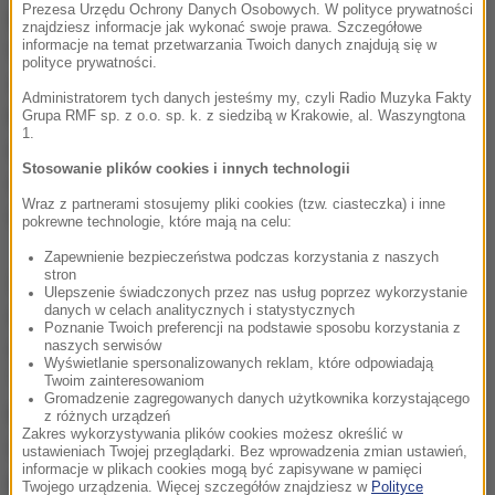
Prezesa Urzędu Ochrony Danych Osobowych. W polityce prywatności
posłów wypowiada słowo "ślubuję"; może dodać
znajdziesz informacje jak wykonać swoje prawa. Szczegółowe
informacje na temat przetwarzania Twoich danych znajdują się w
także zdanie: "tak mi dopomóż Bóg". Marszałek
polityce prywatności.
senior przeprowadza także wybór marszałka Sejmu.
Administratorem tych danych jesteśmy my, czyli Radio Muzyka Fakty
Kandydata na marszałka Sejmu może zgłosić co
Grupa RMF sp. z o.o. sp. k. z siedzibą w Krakowie, al. Waszyngtona
1.
najmniej 15 posłów. Po wyborze marszałek Sejmu
Stosowanie plików cookies i innych technologii
obejmuje przewodnictwo obrad; Sejm w uchwale
Wraz z partnerami stosujemy pliki cookies (tzw. ciasteczka) i inne
ustala liczbę wicemarszałków.
pokrewne technologie, które mają na celu:
Zapewnienie bezpieczeństwa podczas korzystania z naszych
stron
Zgodnie z regulaminem Senatu marszałek senior
Ulepszenie świadczonych przez nas usług poprzez wykorzystanie
danych w celach analitycznych i statystycznych
odbiera ślubowanie senatorskie: senatorowie po
Poznanie Twoich preferencji na podstawie sposobu korzystania z
odczytaniu roty ślubowania wypowiadają słowo
naszych serwisów
Wyświetlanie spersonalizowanych reklam, które odpowiadają
"ślubuję", mogą dodać: "tak mi dopomóż Bóg".
Twoim zainteresowaniom
Gromadzenie zagregowanych danych użytkownika korzystającego
Marszałek senior przeprowadza także wybór
z różnych urządzeń
Zakres wykorzystywania plików cookies możesz określić w
marszałka Senatu. Następnie marszałek Senatu
ustawieniach Twojej przeglądarki. Bez wprowadzenia zmian ustawień,
informacje w plikach cookies mogą być zapisywane w pamięci
przeprowadza wybór wicemarszałków.
Twojego urządzenia. Więcej szczegółów znajdziesz w
Polityce