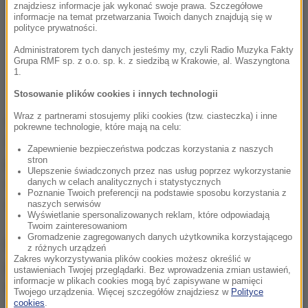
znajdziesz informacje jak wykonać swoje prawa. Szczegółowe
informacje na temat przetwarzania Twoich danych znajdują się w
polityce prywatności.
Administratorem tych danych jesteśmy my, czyli Radio Muzyka Fakty
Grupa RMF sp. z o.o. sp. k. z siedzibą w Krakowie, al. Waszyngtona
1.
Stosowanie plików cookies i innych technologii
Wraz z partnerami stosujemy pliki cookies (tzw. ciasteczka) i inne
Często może zdarzyć się, że błędne przekonania co
pokrewne technologie, które mają na celu:
do rzeczywistości, oparte na doświadczeniach z
Zapewnienie bezpieczeństwa podczas korzystania z naszych
przeszłości silnie na nas wpływają, ograniczając
stron
Ulepszenie świadczonych przez nas usług poprzez wykorzystanie
naszą wolność w dążeniu do tego, co naprawdę liczy
danych w celach analitycznych i statystycznych
Poznanie Twoich preferencji na podstawie sposobu korzystania z
się w naszym życiu
- zaznaczył papież.
naszych serwisów
Wyświetlanie spersonalizowanych reklam, które odpowiadają
Twoim zainteresowaniom
Gromadzenie zagregowanych danych użytkownika korzystającego
Podkreślił:
Żyjąc w dobie cyfrowej wiemy, jak ważna
z różnych urządzeń
Zakres wykorzystywania plików cookies możesz określić w
jest znajomość haseł, aby dostać się do programów,
ustawieniach Twojej przeglądarki. Bez wprowadzenia zmian ustawień,
informacje w plikach cookies mogą być zapisywane w pamięci
które zawierają bardziej osobiste i cenne informacje.
Twojego urządzenia. Więcej szczegółów znajdziesz w
Polityce
cookies
.