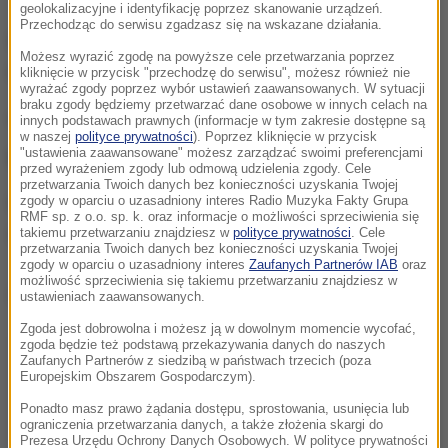
geolokalizacyjne i identyfikację poprzez skanowanie urządzeń.
Przechodząc do serwisu zgadzasz się na wskazane działania.
Wszystkich wiernych zachęcił do modlitwy za, jak
Możesz wyrazić zgodę na powyższe cele przetwarzania poprzez
mówił, "udręczoną Ukrainę" i o dar pokoju.
kliknięcie w przycisk "przechodzę do serwisu", możesz również nie
wyrażać zgody poprzez wybór ustawień zaawansowanych. W sytuacji
braku zgody będziemy przetwarzać dane osobowe w innych celach na
"Błędne przekonania silnie na nas
innych podstawach prawnych (informacje w tym zakresie dostępne są
w naszej
polityce prywatności
). Poprzez kliknięcie w przycisk
wpływają"
"ustawienia zaawansowane" możesz zarządzać swoimi preferencjami
przed wyrażeniem zgody lub odmową udzielenia zgody. Cele
przetwarzania Twoich danych bez konieczności uzyskania Twojej
W katechezie wskazywał na konieczność poznania
zgody w oparciu o uzasadniony interes Radio Muzyka Fakty Grupa
RMF sp. z o.o. sp. k. oraz informacje o możliwości sprzeciwienia się
samego siebie.
takiemu przetwarzaniu znajdziesz w
polityce prywatności
. Cele
przetwarzania Twoich danych bez konieczności uzyskania Twojej
zgody w oparciu o uzasadniony interes
Zaufanych Partnerów IAB
oraz
możliwość sprzeciwienia się takiemu przetwarzaniu znajdziesz w
Dalsza część artykułu pod materiałem video:
ustawieniach zaawansowanych.
Zgoda jest dobrowolna i możesz ją w dowolnym momencie wycofać,
zgoda będzie też podstawą przekazywania danych do naszych
Zaufanych Partnerów z siedzibą w państwach trzecich (poza
Europejskim Obszarem Gospodarczym).
Ponadto masz prawo żądania dostępu, sprostowania, usunięcia lub
ograniczenia przetwarzania danych, a także złożenia skargi do
Prezesa Urzędu Ochrony Danych Osobowych. W polityce prywatności