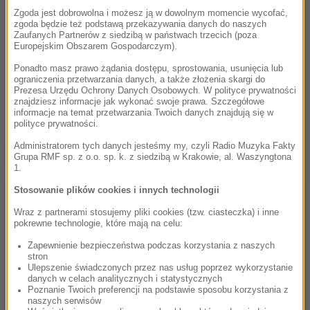
Zgoda jest dobrowolna i możesz ją w dowolnym momencie wycofać,
zgoda będzie też podstawą przekazywania danych do naszych
Zaufanych Partnerów z siedzibą w państwach trzecich (poza
Europejskim Obszarem Gospodarczym).
Ponadto masz prawo żądania dostępu, sprostowania, usunięcia lub
ograniczenia przetwarzania danych, a także złożenia skargi do
Prezesa Urzędu Ochrony Danych Osobowych. W polityce prywatności
znajdziesz informacje jak wykonać swoje prawa. Szczegółowe
informacje na temat przetwarzania Twoich danych znajdują się w
polityce prywatności.
Administratorem tych danych jesteśmy my, czyli Radio Muzyka Fakty
Dalsza część artykułu pod materiałem video:
Grupa RMF sp. z o.o. sp. k. z siedzibą w Krakowie, al. Waszyngtona
1.
Stosowanie plików cookies i innych technologii
Wraz z partnerami stosujemy pliki cookies (tzw. ciasteczka) i inne
pokrewne technologie, które mają na celu:
Zapewnienie bezpieczeństwa podczas korzystania z naszych
stron
Ulepszenie świadczonych przez nas usług poprzez wykorzystanie
danych w celach analitycznych i statystycznych
Poznanie Twoich preferencji na podstawie sposobu korzystania z
naszych serwisów