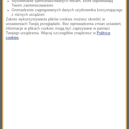
Wyświetlanie spersonalizowanych reklam, które odpowiadają
Twoim zainteresowaniom
Gromadzenie zagregowanych danych użytkownika korzystającego
z różnych urządzeń
Zakres wykorzystywania plików cookies możesz określić w
ustawieniach Twojej przeglądarki. Bez wprowadzenia zmian ustawień,
informacje w plikach cookies mogą być zapisywane w pamięci
Twojego urządzenia. Więcej szczegółów znajdziesz w
Polityce
cookies
.