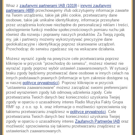
Wraz z
zaufanymi partnerami IAB (1019)
i
innymi zaufanymi
partnerami (489)
przechowujemy i/lub odczytujemy informacje zawarte
na Twoim urządzeniu, takie jak pliki cookie, przetwarzamy dane
osobowe, takie jak unikalne identyfikatory, informacje przesyłane
przez urządzenia końcowe niezbędne do personalizacji reklam i treści,
udostępnienie funkcji mediów społecznościowych pomiaru ruchu jak
również dla rozwoju i poprawny naszych produktów. Za Twoją zgodą
my, jak i partnerzy możemy wykorzystywać precyzyjne dane
geolokalizacyjne i identyfikację poprzez skanowanie urządzeń.
Przechodząc do serwisu zgadzasz się na wskazane działania.
Możesz wyrazić zgodę na powyższe cele przetwarzania poprzez
kliknięcie w przycisk "przechodzę do serwisu", możesz również nie
wyrażać zgody poprzez wybór ustawień zaawansowanych. W sytuacji
braku zgody będziemy przetwarzać dane osobowe w innych celach na
innych podstawach prawnych (informacje w tym zakresie dostępne są
w naszej
polityce prywatności
). Poprzez kliknięcie w przycisk
"ustawienia zaawansowane" możesz zarządzać swoimi preferencjami
przed wyrażeniem zgody lub odmową udzielenia zgody. Cele
przetwarzania Twoich danych bez konieczności uzyskania Twojej
zgody w oparciu o uzasadniony interes Radio Muzyka Fakty Grupa
RMF sp. z o.o. sp. k. oraz informacje o możliwości sprzeciwienia się
takiemu przetwarzaniu znajdziesz w
polityce prywatności
. Cele
przetwarzania Twoich danych bez konieczności uzyskania Twojej
zgody w oparciu o uzasadniony interes
Zaufanych Partnerów IAB
oraz
możliwość sprzeciwienia się takiemu przetwarzaniu znajdziesz w
ustawieniach zaawansowanych.