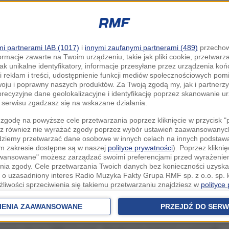
i partnerami IAB (1017)
i
innymi zaufanymi partnerami (489)
przechow
ormacje zawarte na Twoim urządzeniu, takie jak pliki cookie, przetwar
jak unikalne identyfikatory, informacje przesyłane przez urządzenia k
i reklam i treści, udostępnienie funkcji mediów społecznościowych pom
woju i poprawny naszych produktów. Za Twoją zgodą my, jak i partner
recyzyjne dane geolokalizacyjne i identyfikację poprzez skanowanie u
serwisu zgadzasz się na wskazane działania.
zgodę na powyższe cele przetwarzania poprzez kliknięcie w przycisk 
z również nie wyrażać zgody poprzez wybór ustawień zaawansowanych
dziemy przetwarzać dane osobowe w innych celach na innych podsta
ym zakresie dostępne są w naszej
polityce prywatności
). Poprzez kliknię
awansowane" możesz zarządzać swoimi preferencjami przed wyrażenie
ia zgody. Cele przetwarzania Twoich danych bez konieczności uzyska
 o uzasadniony interes Radio Muzyka Fakty Grupa RMF sp. z o.o. sp. k
żliwości sprzeciwienia się takiemu przetwarzaniu znajdziesz w
polityce
nia Twoich danych bez konieczności uzyskania Twojej zgody w oparci
ch Partnerów IAB
oraz możliwość sprzeciwienia się takiemu przetwarza
IENIA ZAAWANSOWANE
PRZEJDŹ DO SERW
aawansowanych.